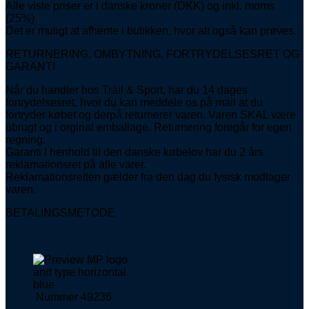
Alle viste priser er i danske kroner (DKK) og inkl. moms
(25%)
Det er muligt at afhente i butikken, hvor alt også kan prøves.
RETURNERING, OMBYTNING, FORTRYDELSESRET OG
GARANTI
Når du handler hos Trail & Sport, har du 14 dages
fortrydelsesret, hvor du kan meddele os på mail at du
fortryder købet og derpå returnerer varen. Varen SKAL være
ubrugt og i orginal emballage. Returnering foregår for egen
regning.
Garanti I henhold til den danske købelov har du 2 års
reklamationsret på alle varer.
Reklamationsretten gælder fra den dag du fysisk modtager
varen.
BETALINGSMETODE
Nummer 49236