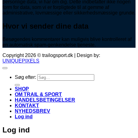
personlige data, vi har om dig. Dette indbefatter ikke nogen
form for data, som vi er forpligtede til at gemme af
administrative, lovmæssige eller sikkerhedsmæssige grunde.
Hvor vi sender dine data
Besøgendes kommentarer kan muligvis blive kontrolleret af
en automatisk spam-genkendelse tjeneste.
Copyright 2026 © trailogsport.dk | Design by:
UNIQUEPIXELS
Søg efter:
SHOP
OM TRAIL & SPORT
HANDELSBETINGELSER
KONTAKT
NYHEDSBREV
Log ind
Log ind