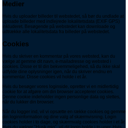
Medier
Hvis du uploader billeder til webstedet, så bør du undlade at
uploade billeder med indlejrede lokalitetsdata (EXIF GPS)
inkluderet. Besøgende på webstedet kan downloade og
udtrække alle lokalitetsdata fra billeder på webstedet.
Cookies
Hvis du skriver en kommentar på vores websted, kan du
vælge at gemme dit navn, e-mailadresse og websted i
cookies. Disse er til din bekvemmeligehed, så du ikke skal
udfylde dine oplysninger igen, når du skriver endnu en
kommentar. Disse cookies vil holde i et år.
Hvis du besøger vores loginside, opretter vi en midlertidig
cookie for at afgøre om din browser accepterer cookies.
Denne cookie indeholder ingen personlige data og slettes,
når du lukker din browser.
Når du logger ind, vil vi opsætte en række cookies og gemme
din logininformation og dine valg af skærmvisning. Login
cookies holder i to dage, og skærmvalg cookies holder i et år.
Hvis du vælger "Husk mig", vil dit login holde i to uger. Hvis