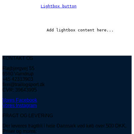
Lightbox button
		Add lightbox content here...	
KONTAKT OS
Fløjbjergvej 55
6580 Vamdrup
+45 42313903
finn@trailogsport.dk
CVR: 39643995
Vores Facebook
Vores Instagram
FRAGT OG LEVERING
Der leveres fragtfrit i hele Danmark ved køb over 500 DKK.
Priser og moms: