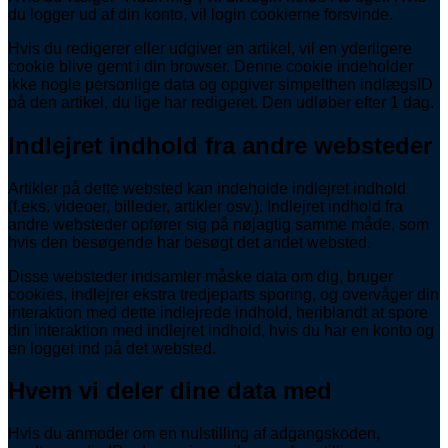
du logger ud af din konto, vil login cookierne forsvinde.
Hvis du redigerer eller udgiver en artikel, vil en yderligere
cookie blive gemt i din browser. Denne cookie indeholder
ikke nogle personlige data og opgiver simpelthen indlægsID
på den artikel, du lige har redigeret. Den udløber efter 1 dag.
Indlejret indhold fra andre websteder
Artikler på dette websted kan indeholde indlejret indhold
(f.eks. videoer, billeder, artikler osv.). Indlejret indhold fra
andre websteder opfører sig på nøjagtig samme måde, som
hvis den besøgende har besøgt det andet websted.
Disse websteder indsamler måske data om dig, bruger
cookies, indlejrer ekstra tredjeparts sporing, og overvåger din
interaktion med dette indlejrede indhold, heriblandt at spore
din interaktion med indlejret indhold, hvis du har en konto og
en logget ind på det websted.
Hvem vi deler dine data med
Hvis du anmoder om en nulstilling af adgangskoden,