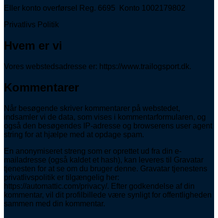
Eller konto overførsel Reg. 6695 Konto 1002179802
Privatlivs Politik
Hvem er vi
Vores webstedsadresse er: https://www.trailogsport.dk.
Kommentarer
Når besøgende skriver kommentarer på webstedet,
indsamler vi de data, som vises i kommentarformularen, og
også den besøgendes IP-adresse og browserens user agent
string for at hjælpe med at opdage spam.
En anonymiseret streng som er oprettet ud fra din e-
mailadresse (også kaldet et hash), kan leveres til Gravatar
tjenesten for at se om du bruger denne. Gravatar tjenestens
privatlivspolitik er tilgængelig her:
https://automattic.com/privacy/. Efter godkendelse af din
kommentar, vil dit profilbillede være synligt for offentligheden
sammen med din kommentar.