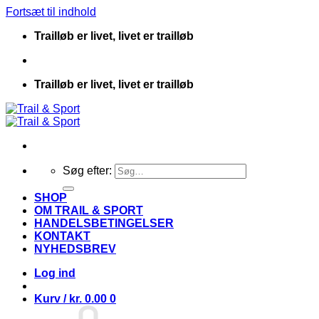
Fortsæt til indhold
Trailløb er livet, livet er trailløb
Trailløb er livet, livet er trailløb
Søg efter:
SHOP
OM TRAIL & SPORT
HANDELSBETINGELSER
KONTAKT
NYHEDSBREV
Log ind
Kurv /
kr.
0.00
0