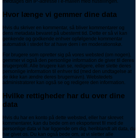
medtages din IP-adresse i e-mailen med nustillingen.
Hvor længe vi gemmer dine data
Hvis du skriver en kommentar, så bliver kommentarer og
dens metadata bevaret på ubestemt tid. Dette er så vi kan
genkende og godkende enhver opfølgende kommentar
automatisk i stedet for at have dem i en moderationskø.
For brugere som opretter sig på vores websted (om nogen),
gemmer vi også den personlige information de giver til deres
brugerprofil. Alle brugere kan se, redigere, eller slette deres
personlige information til enhver tid (med den undtagelse at
de ikke kan ændre deres brugernavn). Webstedets
administratorer kan også se og redigere den information.
Hvilke rettigheder har du over dine
data
Hvis du har en konto på dette websted, eller har skrevet
kommentarer, kan du bede om en eksporteret fil med de
personlige data vi har liggende om dig, heriblandt alt data, du
har givet os. Du kan også bede om, at vi sletter alle