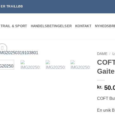
T ER TRAILLØB
 TRAIL & SPORT
HANDELSBETINGELSER
KONTAKT
NYHEDSBR
DAME
/
L
COFT
Gaite
50.
kr.
COFT Buf
En unik B