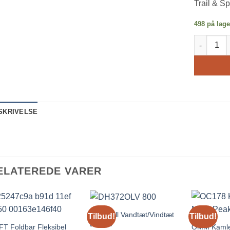
Trail & Sp
498 på lage
COFT Buff
SKRIVELSE
ELATEREDE VARER
DexShell Vandtæt/Vindtæt
Tilbud!
Tilbud!
Beanie
T Foldbar Fleksibel
OMM Kamle