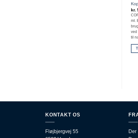
Kop
kr.
COF
ml. 
brug
ved
til 
T
KONTAKT OS
FR
Fløjbjergvej 55
Der 