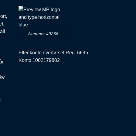
ort,
et,
ail
Nummer 49236
Eller konto overførsel Reg. 6695
Konto 1002179802
år
ske
a