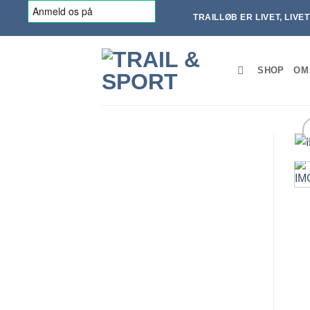
Fortsæt
TRAILLØB ER LIVET, LIVE
til
indhold
SHOP
OM