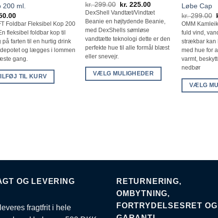
Den
Den
kr.
299.00
kr.
225.00
 200 ml.
Løbe Cap
oprindelige
aktuelle
DexShell Vandtæt/Vindtæt
50.00
kr.
299.00
pris
pris
Beanie en højtydende Beanie,
var:
er:
T Foldbar Fleksibel Kop 200
OMM Kamleik
kr. 299.00.
kr. 225.00.
med DexShells sømløse
En fleksibel foldbar kop til
fuld vind, van
vandtætte teknologi dette er den
 på farten til en hurtig drink
strækbar kan 
perfekte hue til alle formål blæst
 depotet og lægges i lommen
med hue for a
eller snevejr.
næste gang.
varmt, beskyt
nedbør
VÆLG MULIGHEDER
ILFØJ TIL KURV
Dette
VÆLG MU
vare
Dette
har
vare
flere
har
varianter.
flere
Mulighederne
varianter.
kan
Muligheder
vælges
kan
på
vælges
AGT OG LEVERING
RETURNERING,
varesiden
på
OMBYTNING,
varesiden
FORTRYDELSESRET OG
leveres fragtfrit i hele
GARANTI