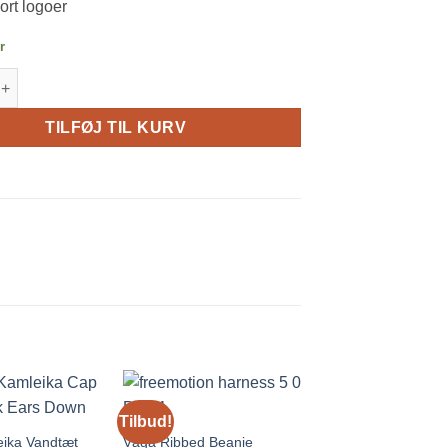
ort logoer
r
 Halsedisse Neck Gaiter antal
TILFØJ TIL KURV
Scott Unik Løbe P
Tilbud!
kr.
189.00
ika Vandtæt
Våga Ribbed Beanie