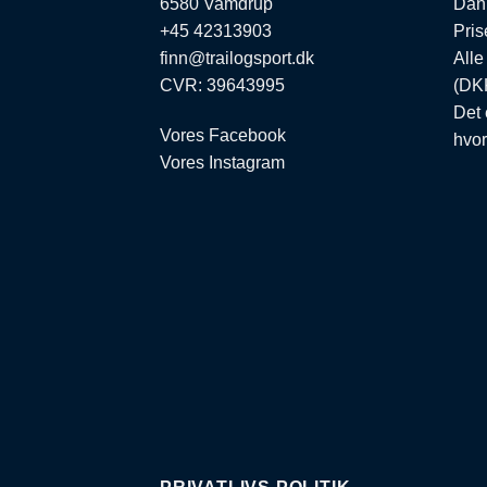
6580 Vamdrup
Dan
+45 42313903
Pris
finn@trailogsport.dk
Alle
CVR: 39643995
(DKK
Det 
Vores Facebook
hvor
Vores Instagram