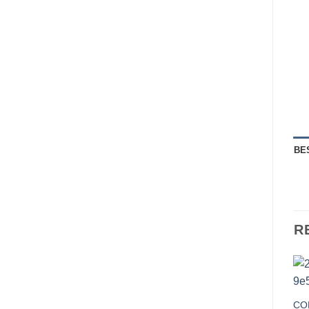
BE
R
COF