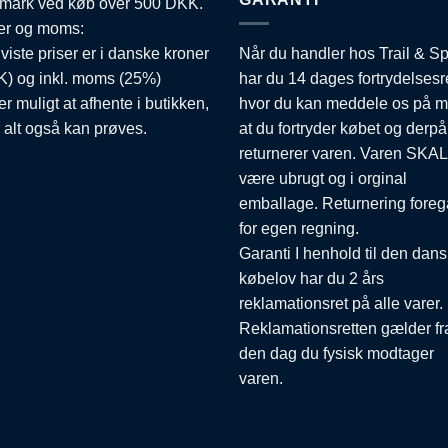
mark ved køb over 500 DKK.
er og moms:
 viste priser er i danske kroner
Når du handler hos Trail & Sp
) og inkl. moms (25%)
har du 14 dages fortrydelsesr
er muligt at afhente i butikken,
hvor du kan meddele os på m
 alt også kan prøves.
at du fortryder købet og derpå
returnerer varen. Varen SKAL
være ubrugt og i orginal
emballage. Returnering foreg
for egen regning.
Garanti I henhold til den dan
købelov har du 2 års
reklamationsret på alle varer.
Reklamationsretten gælder fr
den dag du fysisk modtager
varen.