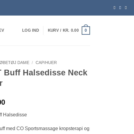
0
EV
LOG IND
KURV /
KR.
0.00
ØBETØJ DAME
/
CAP/HUER
 Buff Halsedisse Neck
r
00
f Halsedisse
uff med CO Sportsmassage kropsterapi og