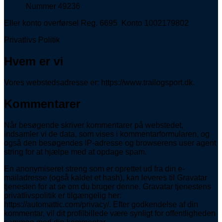
Nummer 49236
Eller konto overførsel Reg. 6695 Konto 1002179802
Privatlivs Politik
Hvem er vi
Vores webstedsadresse er: https://www.trailogsport.dk.
Kommentarer
Når besøgende skriver kommentarer på webstedet,
indsamler vi de data, som vises i kommentarformularen, og
også den besøgendes IP-adresse og browserens user agent
string for at hjælpe med at opdage spam.
En anonymiseret streng som er oprettet ud fra din e-
mailadresse (også kaldet et hash), kan leveres til Gravatar
tjenesten for at se om du bruger denne. Gravatar tjenestens
privatlivspolitik er tilgængelig her:
https://automattic.com/privacy/. Efter godkendelse af din
kommentar, vil dit profilbillede være synligt for offentligheden