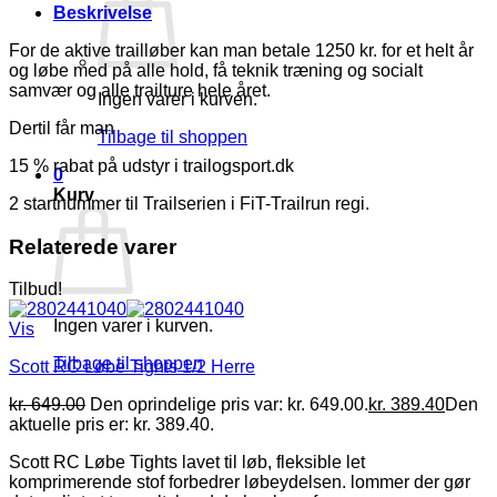
Beskrivelse
For de aktive trailløber kan man betale 1250 kr. for et helt år
og løbe med på alle hold, få teknik træning og socialt
samvær og alle trailture hele året.
Ingen varer i kurven.
Dertil får man
Tilbage til shoppen
15 % rabat på udstyr i trailogsport.dk
0
Kurv
2 startnummer til Trailserien i FiT-Trailrun regi.
Relaterede varer
Tilbud!
Ingen varer i kurven.
Vis
Tilbage til shoppen
Scott RC Løbe Tights 1/2 Herre
kr.
649.00
Den oprindelige pris var: kr. 649.00.
kr.
389.40
Den
aktuelle pris er: kr. 389.40.
Scott RC Løbe Tights lavet til løb, fleksible let
komprimerende stof forbedrer løbeydelsen. lommer der gør