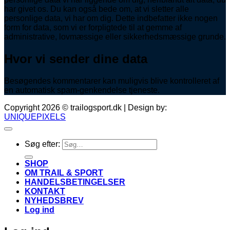
har givet os. Du kan også bede om, at vi sletter alle
personlige data, vi har om dig. Dette indbefatter ikke nogen
form for data, som vi er forpligtede til at gemme af
administrative, lovmæssige eller sikkerhedsmæssige grunde.
Hvor vi sender dine data
Besøgendes kommentarer kan muligvis blive kontrolleret af
en automatisk spam-genkendelse tjeneste.
Copyright 2026 © trailogsport.dk | Design by:
UNIQUEPIXELS
Søg efter:
SHOP
OM TRAIL & SPORT
HANDELSBETINGELSER
KONTAKT
NYHEDSBREV
Log ind