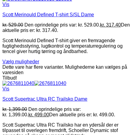
Vis
Scott Merinould Defined T-shirt S/SL Dame
kr.
529.00
Den oprindelige pris var: kr. 529.00.
kr.
317.40
Den
aktuelle pris er: kr. 317.40.
Scott Merinould Defined T-shirt giver en fremragende
fugtighedsstyring, lugtkontrol og temperaturregulering og
tencel giver hurtig tørring og åndbarhed.
Vælg muligheder
Dette vare har flere varianter. Mulighederne kan vælges på
varesiden
Tilbud!
Vis
Scott Supertrac Ultra RC Trailsko Dame
kr.
1,399.00
Den oprindelige pris var:
kr. 1,399.00.
kr.
499.00
Den aktuelle pris er: kr. 499.00.
Scott Supertrac Ultra RC Trailsko har en ydersål der er
tilpasset til overlegen fremdrift, Schoeller Dynamic stof