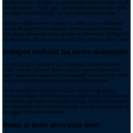
cookies holder i to dage, og skærmvalg cookies holder i et år.
Hvis du vælger "Husk mig", vil dit login holde i to uger. Hvis
du logger ud af din konto, vil login cookierne forsvinde.
Hvis du redigerer eller udgiver en artikel, vil en yderligere
cookie blive gemt i din browser. Denne cookie indeholder
ikke nogle personlige data og opgiver simpelthen indlægsID
på den artikel, du lige har redigeret. Den udløber efter 1 dag.
Indlejret indhold fra andre websteder
Artikler på dette websted kan indeholde indlejret indhold
(f.eks. videoer, billeder, artikler osv.). Indlejret indhold fra
andre websteder opfører sig på nøjagtig samme måde, som
hvis den besøgende har besøgt det andet websted.
Disse websteder indsamler måske data om dig, bruger
cookies, indlejrer ekstra tredjeparts sporing, og overvåger din
interaktion med dette indlejrede indhold, heriblandt at spore
din interaktion med indlejret indhold, hvis du har en konto og
en logget ind på det websted.
Hvem vi deler dine data med