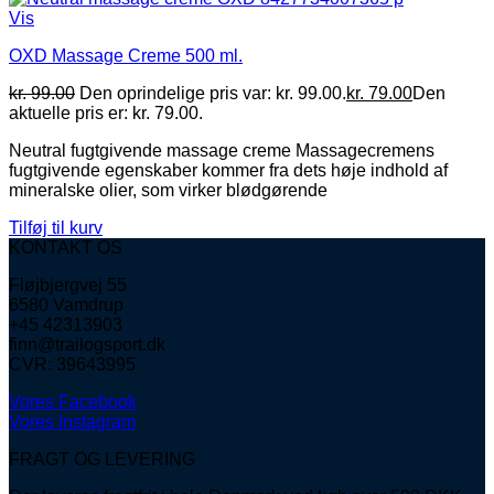
Vis
OXD Massage Creme 500 ml.
kr.
99.00
Den oprindelige pris var: kr. 99.00.
kr.
79.00
Den
aktuelle pris er: kr. 79.00.
Neutral fugtgivende massage creme Massagecremens
fugtgivende egenskaber kommer fra dets høje indhold af
mineralske olier, som virker blødgørende
Tilføj til kurv
KONTAKT OS
Fløjbjergvej 55
6580 Vamdrup
+45 42313903
finn@trailogsport.dk
CVR: 39643995
Vores Facebook
Vores Instagram
FRAGT OG LEVERING