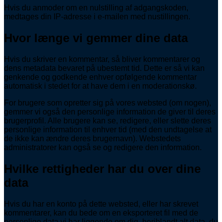
Hvis du anmoder om en nulstilling af adgangskoden,
medtages din IP-adresse i e-mailen med nustillingen.
Hvor længe vi gemmer dine data
Hvis du skriver en kommentar, så bliver kommentarer og
dens metadata bevaret på ubestemt tid. Dette er så vi kan
genkende og godkende enhver opfølgende kommentar
automatisk i stedet for at have dem i en moderationskø.
For brugere som opretter sig på vores websted (om nogen),
gemmer vi også den personlige information de giver til deres
brugerprofil. Alle brugere kan se, redigere, eller slette deres
personlige information til enhver tid (med den undtagelse at
de ikke kan ændre deres brugernavn). Webstedets
administratorer kan også se og redigere den information.
Hvilke rettigheder har du over dine
data
Hvis du har en konto på dette websted, eller har skrevet
kommentarer, kan du bede om en eksporteret fil med de
personlige data vi har liggende om dig, heriblandt alt data, du