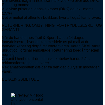
Der leveres fragtfrit i hele Danmark ved køb over 500 DKK.
Priser og moms:
Alle viste priser er i danske kroner (DKK) og inkl. moms
(25%)
Det er muligt at afhente i butikken, hvor alt også kan prøves.
RETURNERING, OMBYTNING, FORTRYDELSESRET OG
GARANTI
Når du handler hos Trail & Sport, har du 14 dages
fortrydelsesret, hvor du kan meddele os på mail at du
fortryder købet og derpå returnerer varen. Varen SKAL være
ubrugt og i orginal emballage. Returnering foregår for egen
regning.
Garanti I henhold til den danske købelov har du 2 års
reklamationsret på alle varer.
Reklamationsretten gælder fra den dag du fysisk modtager
varen.
BETALINGSMETODE