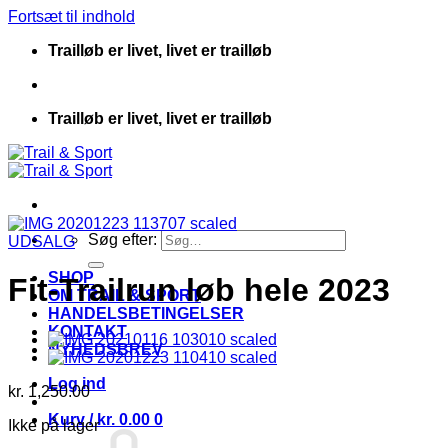
Fortsæt til indhold
Trailløb er livet, livet er trailløb
Trailløb er livet, livet er trailløb
Søg efter:
UDSALG
SHOP
Fit-Trailrun løb hele 2023
OM TRAIL & SPORT
HANDELSBETINGELSER
KONTAKT
NYHEDSBREV
Log ind
kr.
1,250.00
Kurv /
kr.
0.00
0
Ikke på lager