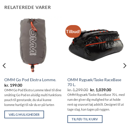
RELATEREDE VARER
Tilbud!
OMM Rygsæk/Taske RaceBase
OMM Go Pod Ekstra Lomme.
70 L.
kr.
199.00
Den
Den
kr.
1,299.00
kr.
1,039.00
OMM Go Pod Ekstra Lomme Ideel til dine
oprindelige
aktuelle
OMM Rygsæk/Taske RaceBase 70 L. med
småting Go Pod en alsidig multi funktions
pris
pris
rum der giver dig mulighed for at holde
pouch til genstande, du skal kunne
var:
er:
kr. 1,299.00.
kr. 1,039.
rent og snavset tøj adskilt. Designet til at
komme hurtigt til når du er på farten
tage slag, kan tages på ryggen.
VÆLG MULIGHEDER
TILFØJ TIL KURV
Dette
vare