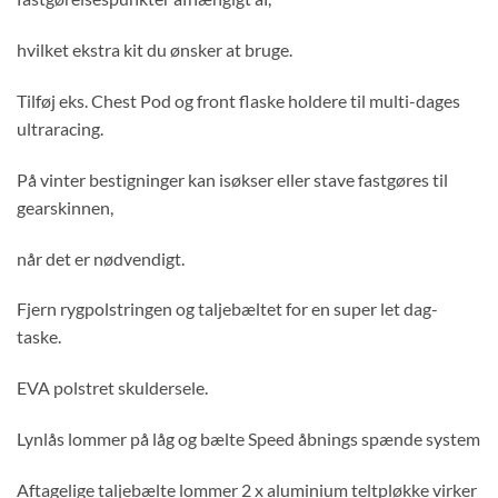
hvilket ekstra kit du ønsker at bruge.
Tilføj eks. Chest Pod og front flaske holdere til multi-dages
ultraracing.
På vinter bestigninger kan isøkser eller stave fastgøres til
gearskinnen,
når det er nødvendigt.
Fjern rygpolstringen og taljebæltet for en super let dag-
taske.
EVA polstret skuldersele.
Lynlås lommer på låg og bælte Speed åbnings spænde system
Aftagelige taljebælte lommer 2 x aluminium teltpløkke virker