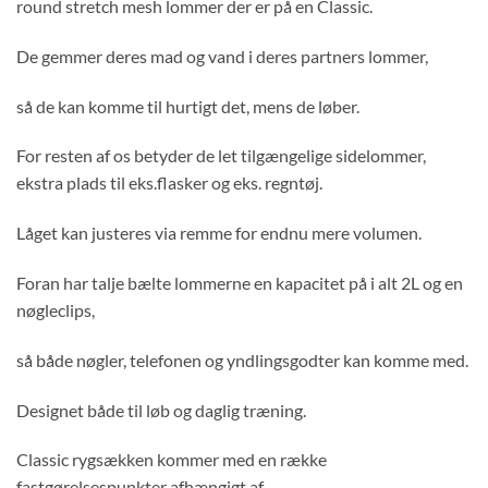
round stretch mesh lommer der er på en Classic.
De gemmer deres mad og vand i deres partners lommer,
så de kan komme til hurtigt det, mens de løber.
For resten af os betyder de let tilgængelige sidelommer,
ekstra plads til eks.flasker og eks. regntøj.
Låget kan justeres via remme for endnu mere volumen.
Foran har talje bælte lommerne en kapacitet på i alt 2L og en
nøgleclips,
så både nøgler, telefonen og yndlingsgodter kan komme med.
Designet både til løb og daglig træning.
Classic rygsækken kommer med en række
fastgørelsespunkter afhængigt af,