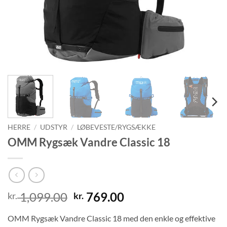
HERRE
/
UDSTYR
/
LØBEVESTE/RYGSÆKKE
OMM Rygsæk Vandre Classic 18
Den
Den
1,099.00
769.00
kr.
kr.
oprindelige
aktuelle
OMM Rygsæk Vandre Classic 18 med den enkle og effektive
pris
pris