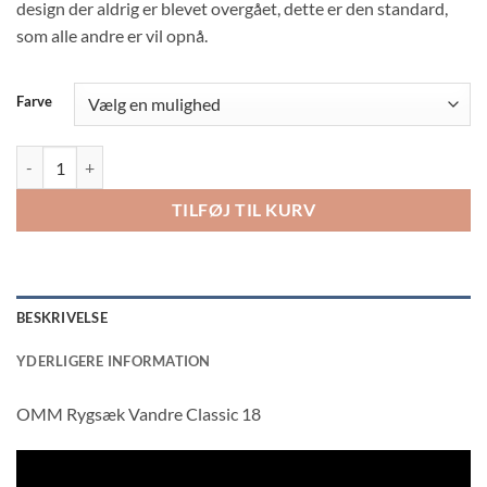
var:
er:
design der aldrig er blevet overgået, dette er den standard,
kr. 1,099.00.
kr. 769.00.
som alle andre er vil opnå.
Farve
OMM Rygsæk Vandre Classic 18 antal
TILFØJ TIL KURV
BESKRIVELSE
YDERLIGERE INFORMATION
OMM Rygsæk Vandre Classic 18