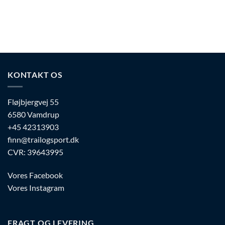
har
flere
varianter.
Mulighederne
kan
vælges
på
KONTAKT OS
varesiden
Fløjbjergvej 55
6580 Vamdrup
+45 42313903
finn@trailogsport.dk
CVR: 39643995
Vores Facebook
Vores Instagram
FRAGT OG LEVERING