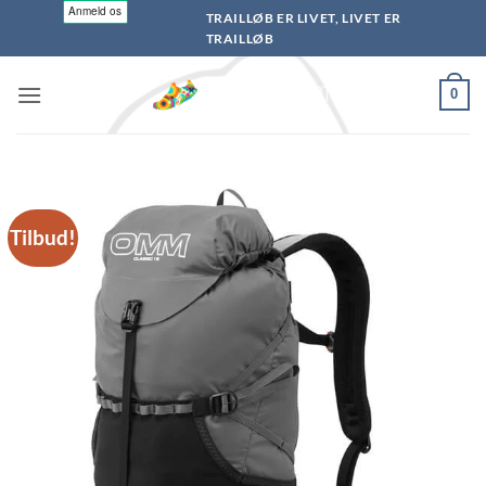
Fortsæt
TRAILLØB ER LIVET, LIVET ER
til
TRAILLØB
indhold
0
Tilbud!