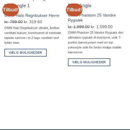
Tilbud!
Tilbud!
OMM Phantom 25 Vandre
OMM Halo Regnbukser Herre
Rygsæk
kr.
799.00
Den
kr.
319.60
Den
kr.
1,999.00
Den
kr.
1,599.00
Den
oprindelige
aktuelle
OMM Halo Regnbukser ultralet, åndbar
oprindelige
aktuelle
OMM Phantom 25 Vandre Rygsæk den
vandtæt bukser, konstrueret af minimale
pris
pris
ultimative rygsæk til eventyret, unik 7-
tapede sømme i et 2-lags vandtæt stof
pris
pris
var:
er:
punkts bæresystem med en top
fylder intet.
var:
er:
kr. 799.00.
kr. 319.60.
yokestyle sele for bedst mulige stabile
kr. 1,999.00.
kr. 1,599
bæreevne
VÆLG MULIGHEDER
Dette
VÆLG MULIGHEDER
vare
Dette
har
vare
flere
har
varianter.
flere
Mulighederne
varianter.
kan
Mulighederne
vælges
kan
på
vælges
varesiden
på
varesiden