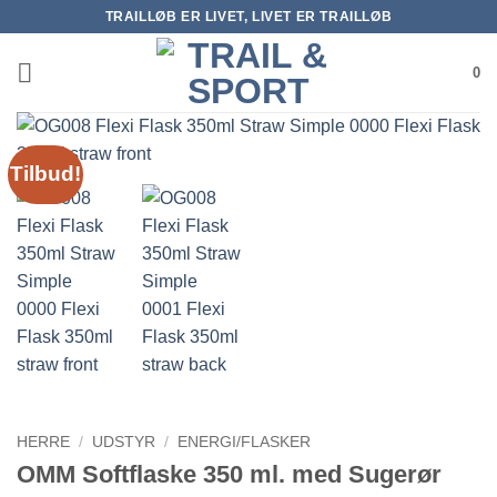
Fortsæt
TRAILLØB ER LIVET, LIVET ER TRAILLØB
til
indhold
0
Tilbud!
HERRE
/
UDSTYR
/
ENERGI/FLASKER
OMM Softflaske 350 ml. med Sugerør