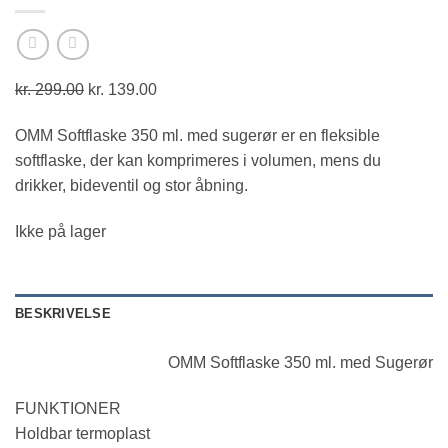
kr.
299.00
Den
kr.
139.00
Den
oprindelige
aktuelle
OMM Softflaske 350 ml. med sugerør er en fleksible
pris
pris
softflaske, der kan komprimeres i volumen, mens du
var:
er:
drikker, bideventil og stor åbning.
kr. 299.00.
kr. 139.00.
Ikke på lager
BESKRIVELSE
OMM Softflaske 350 ml. med Sugerør
FUNKTIONER
Holdbar termoplast