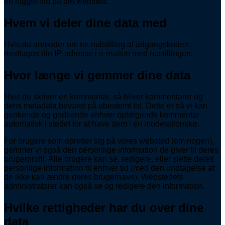
en logget ind på det websted.
Hvem vi deler dine data med
Hvis du anmoder om en nulstilling af adgangskoden,
medtages din IP-adresse i e-mailen med nustillingen.
Hvor længe vi gemmer dine data
Hvis du skriver en kommentar, så bliver kommentarer og
dens metadata bevaret på ubestemt tid. Dette er så vi kan
genkende og godkende enhver opfølgende kommentar
automatisk i stedet for at have dem i en moderationskø.
For brugere som opretter sig på vores websted (om nogen),
gemmer vi også den personlige information de giver til deres
brugerprofil. Alle brugere kan se, redigere, eller slette deres
personlige information til enhver tid (med den undtagelse at
de ikke kan ændre deres brugernavn). Webstedets
administratorer kan også se og redigere den information.
Hvilke rettigheder har du over dine
data