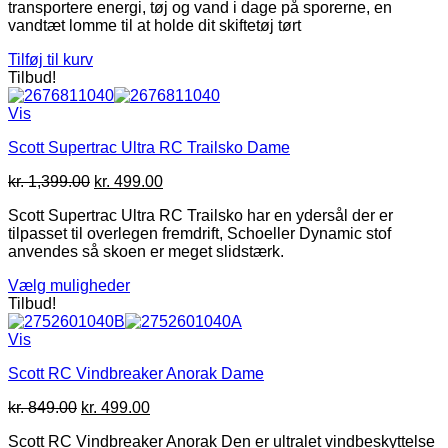
transportere energi, tøj og vand i dage på sporerne, en
var:
er:
vandtæt lomme til at holde dit skiftetøj tørt
kr. 699.00.
kr. 499.00.
Tilføj til kurv
Tilbud!
Vis
Scott Supertrac Ultra RC Trailsko Dame
Den
Den
kr.
1,399.00
kr.
499.00
oprindelige
aktuelle
Scott Supertrac Ultra RC Trailsko har en ydersål der er
pris
pris
tilpasset til overlegen fremdrift, Schoeller Dynamic stof
var:
er:
anvendes så skoen er meget slidstærk.
kr. 1,399.00.
kr. 499.00.
Vælg muligheder
Dette
Tilbud!
vare
har
Vis
flere
Scott RC Vindbreaker Anorak Dame
varianter.
Mulighederne
Den
Den
kr.
849.00
kr.
499.00
kan
oprindelige
aktuelle
vælges
Scott RC Vindbreaker Anorak Den er ultralet vindbeskyttelse
pris
pris
på