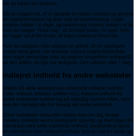
når du lukker din browser.
Når du logger ind, vil vi opsætte en række cookies og gemme
din logininformation og dine valg af skærmvisning. Login
cookies holder i to dage, og skærmvalg cookies holder i et år.
Hvis du vælger "Husk mig", vil dit login holde i to uger. Hvis
du logger ud af din konto, vil login cookierne forsvinde.
Hvis du redigerer eller udgiver en artikel, vil en yderligere
cookie blive gemt i din browser. Denne cookie indeholder
ikke nogle personlige data og opgiver simpelthen indlægsID
på den artikel, du lige har redigeret. Den udløber efter 1 dag.
Indlejret indhold fra andre websteder
Artikler på dette websted kan indeholde indlejret indhold
(f.eks. videoer, billeder, artikler osv.). Indlejret indhold fra
andre websteder opfører sig på nøjagtig samme måde, som
hvis den besøgende har besøgt det andet websted.
Disse websteder indsamler måske data om dig, bruger
cookies, indlejrer ekstra tredjeparts sporing, og overvåger din
interaktion med dette indlejrede indhold, heriblandt at spore
din interaktion med indlejret indhold, hvis du har en konto og