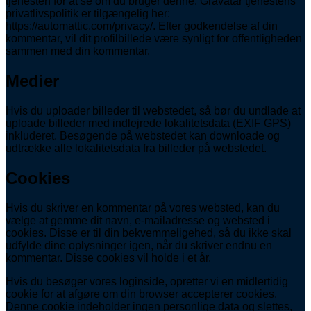
tjenesten for at se om du bruger denne. Gravatar tjenestens
privatlivspolitik er tilgængelig her:
https://automattic.com/privacy/. Efter godkendelse af din
kommentar, vil dit profilbillede være synligt for offentligheden
sammen med din kommentar.
Medier
Hvis du uploader billeder til webstedet, så bør du undlade at
uploade billeder med indlejrede lokalitetsdata (EXIF GPS)
inkluderet. Besøgende på webstedet kan downloade og
udtrække alle lokalitetsdata fra billeder på webstedet.
Cookies
Hvis du skriver en kommentar på vores websted, kan du
vælge at gemme dit navn, e-mailadresse og websted i
cookies. Disse er til din bekvemmeligehed, så du ikke skal
udfylde dine oplysninger igen, når du skriver endnu en
kommentar. Disse cookies vil holde i et år.
Hvis du besøger vores loginside, opretter vi en midlertidig
cookie for at afgøre om din browser accepterer cookies.
Denne cookie indeholder ingen personlige data og slettes,