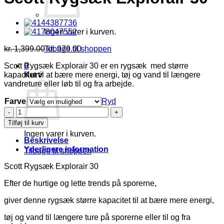
Ingen varer i kurven.
Den
Den
kr.
1,399.00
kr.
979.00
Tilbage til shoppen
oprindelige
aktuelle
Scott Rygsæk Explorair 30 er en rygsæk med større
0
pris
pris
kapacitet til at bære mere energi, tøj og vand til længere
Kurv
var:
er:
vandreture eller løb til og fra arbejde.
kr. 1,399.00.
kr. 979.00.
Farve
Ryd
Scott
Rygsæk
Tilføj til kurv
Explorair
Ingen varer i kurven.
30
Beskrivelse
antal
Yderligere information
Tilbage til shoppen
Scott Rygsæk Explorair 30
Efter de hurtige og lette trends på sporerne,
giver denne rygsæk større kapacitet til at bære mere energi,
tøj og vand til længere ture på sporerne eller til og fra