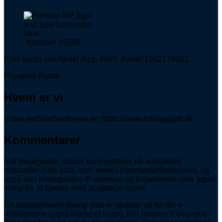
Nummer 49236
Eller konto overførsel Reg. 6695 Konto 1002179802
Privatlivs Politik
Hvem er vi
Vores webstedsadresse er: https://www.trailogsport.dk.
Kommentarer
Når besøgende skriver kommentarer på webstedet,
indsamler vi de data, som vises i kommentarformularen, og
også den besøgendes IP-adresse og browserens user agent
string for at hjælpe med at opdage spam.
En anonymiseret streng som er oprettet ud fra din e-
mailadresse (også kaldet et hash), kan leveres til Gravatar