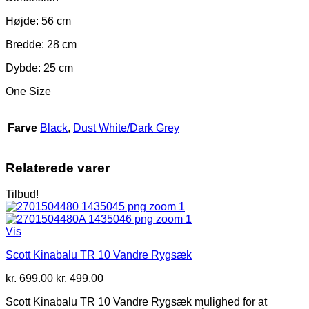
Højde: 56 cm
Bredde: 28 cm
Dybde: 25 cm
One Size
Farve
Black
,
Dust White/Dark Grey
Relaterede varer
Tilbud!
Vis
Scott Kinabalu TR 10 Vandre Rygsæk
Den
Den
kr.
699.00
kr.
499.00
oprindelige
aktuelle
Scott Kinabalu TR 10 Vandre Rygsæk mulighed for at
pris
pris