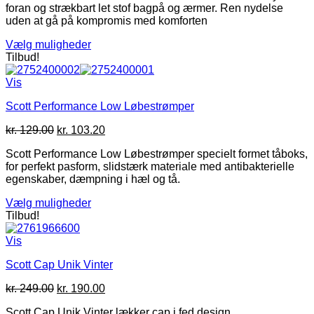
foran og strækbart let stof bagpå og ærmer. Ren nydelse
var:
er:
varesiden
uden at gå på kompromis med komforten
kr. 849.00.
kr. 499.00.
Vælg muligheder
Dette
Tilbud!
vare
har
Vis
flere
Scott Performance Low Løbestrømper
varianter.
Mulighederne
Den
Den
kr.
129.00
kr.
103.20
kan
oprindelige
aktuelle
vælges
Scott Performance Low Løbestrømper specielt formet tåboks,
pris
pris
på
for perfekt pasform, slidstærk materiale med antibakterielle
var:
er:
varesiden
egenskaber, dæmpning i hæl og tå.
kr. 129.00.
kr. 103.20.
Vælg muligheder
Dette
Tilbud!
vare
har
Vis
flere
Scott Cap Unik Vinter
varianter.
Mulighederne
Den
Den
kr.
249.00
kr.
190.00
kan
oprindelige
aktuelle
vælges
Scott Cap Unik Vinter lækker cap i fed design
pris
pris