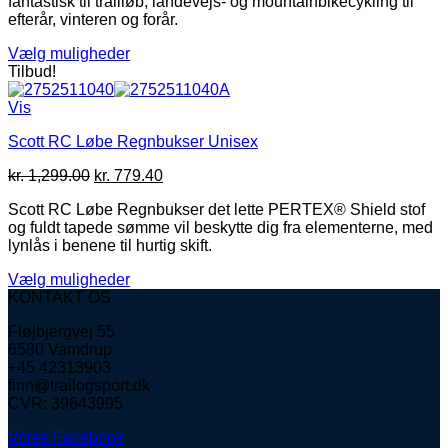
fantastisk til trailløb, landevejs- og mountainbikecykling til
var:
er:
varesiden
efterår, vinteren og forår.
kr. 299.00.
kr. 239.00.
Vælg muligheder
Dette
Tilbud!
vare
har
Vis
flere
Scott RC Løbe Regnbukser Unisex
varianter.
Mulighederne
Den
Den
kr.
1,299.00
kr.
779.40
kan
oprindelige
aktuelle
vælges
Scott RC Løbe Regnbukser det lette PERTEX® Shield stof
pris
pris
på
og fuldt tapede sømme vil beskytte dig fra elementerne, med
var:
er:
varesiden
lynlås i benene til hurtig skift.
kr. 1,299.00.
kr. 779.40.
Vælg muligheder
Dette
KONTAKT OS
vare
Fløjbjergvej 55
har
6580 Vamdrup
flere
+45 42313903
varianter.
finn@trailogsport.dk
Mulighederne
CVR: 39643995
kan
vælges
Vores Facebook
på