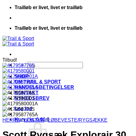
Fortsæt
Trailløb er livet, livet er trailløb
til
indhold
Trailløb er livet, livet er trailløb
Tilbud!
Søg
efter:
SHOP
OM TRAIL & SPORT
HANDELSBETINGELSER
KONTAKT
NYHEDSBREV
Log ind
Kurv /
kr.
0.00
0
HERRE
/
UDSTYR
/
LØBEVESTE/RYGSÆKKE
Scott Rygsæk Explorair 30