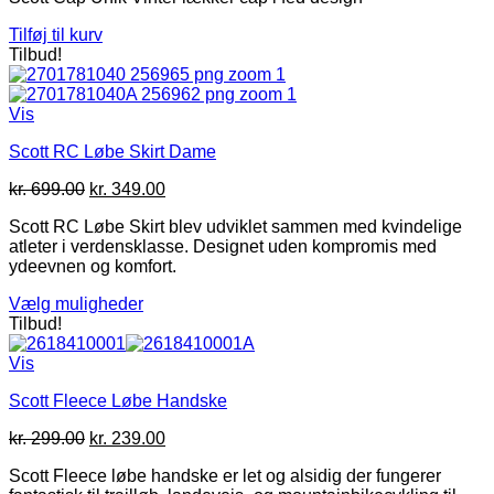
på
var:
er:
varesiden
Tilføj til kurv
kr. 249.00.
kr. 190.00.
Tilbud!
Vis
Scott RC Løbe Skirt Dame
Den
Den
kr.
699.00
kr.
349.00
oprindelige
aktuelle
Scott RC Løbe Skirt blev udviklet sammen med kvindelige
pris
pris
atleter i verdensklasse. Designet uden kompromis med
var:
er:
ydeevnen og komfort.
kr. 699.00.
kr. 349.00.
Vælg muligheder
Dette
Tilbud!
vare
har
Vis
flere
Scott Fleece Løbe Handske
varianter.
Mulighederne
Den
Den
kr.
299.00
kr.
239.00
kan
oprindelige
aktuelle
vælges
Scott Fleece løbe handske er let og alsidig der fungerer
pris
pris
på