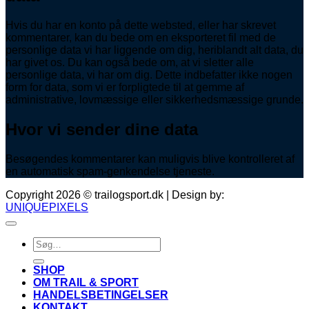
Hvis du har en konto på dette websted, eller har skrevet
kommentarer, kan du bede om en eksporteret fil med de
personlige data vi har liggende om dig, heriblandt alt data, du
har givet os. Du kan også bede om, at vi sletter alle
personlige data, vi har om dig. Dette indbefatter ikke nogen
form for data, som vi er forpligtede til at gemme af
administrative, lovmæssige eller sikkerhedsmæssige grunde.
Hvor vi sender dine data
Besøgendes kommentarer kan muligvis blive kontrolleret af
en automatisk spam-genkendelse tjeneste.
Copyright 2026 © trailogsport.dk | Design by:
UNIQUEPIXELS
Søg
efter:
SHOP
OM TRAIL & SPORT
HANDELSBETINGELSER
KONTAKT