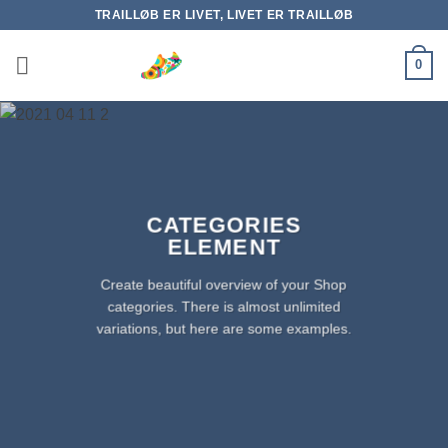
Fortsæt
TRAILLØB ER LIVET, LIVET ER TRAILLØB
til
indhold
0
CATEGORIES
ELEMENT
Create beautiful overview of your Shop
categories. There is almost unlimited
variations, but here are some examples.