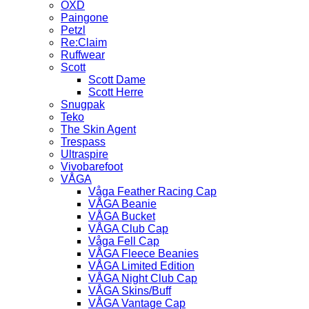
OXD
Paingone
Petzl
Re:Claim
Ruffwear
Scott
Scott Dame
Scott Herre
Snugpak
Teko
The Skin Agent
Trespass
Ultraspire
Vivobarefoot
VÅGA
Våga Feather Racing Cap
VÅGA Beanie
VÅGA Bucket
VÅGA Club Cap
Våga Fell Cap
VÅGA Fleece Beanies
VÅGA Limited Edition
VÅGA Night Club Cap
VÅGA Skins/Buff
VÅGA Vantage Cap