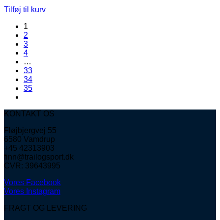
Tilføj til kurv
1
2
3
4
…
33
34
35
KONTAKT OS
Fløjbjergvej 55
6580 Vamdrup
+45 42313903
finn@trailogsport.dk
CVR: 39643995
Vores Facebook
Vores Instagram
FRAGT OG LEVERING