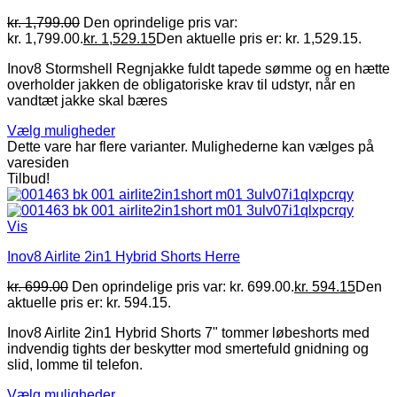
kr.
1,799.00
Den oprindelige pris var:
kr. 1,799.00.
kr.
1,529.15
Den aktuelle pris er: kr. 1,529.15.
Inov8 Stormshell Regnjakke fuldt tapede sømme og en hætte
overholder jakken de obligatoriske krav til udstyr, når en
vandtæt jakke skal bæres
Vælg muligheder
Dette vare har flere varianter. Mulighederne kan vælges på
varesiden
Tilbud!
Vis
Inov8 Airlite 2in1 Hybrid Shorts Herre
kr.
699.00
Den oprindelige pris var: kr. 699.00.
kr.
594.15
Den
aktuelle pris er: kr. 594.15.
Inov8 Airlite 2in1 Hybrid Shorts 7" tommer løbeshorts med
indvendig tights der beskytter mod smertefuld gnidning og
slid, lomme til telefon.
Vælg muligheder