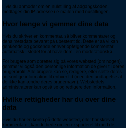
Hvis du anmoder om en nulstilling af adgangskoden,
medtages din IP-adresse i e-mailen med nustillingen.
Hvor længe vi gemmer dine data
Hvis du skriver en kommentar, så bliver kommentarer og
dens metadata bevaret på ubestemt tid. Dette er så vi kan
genkende og godkende enhver opfølgende kommentar
automatisk i stedet for at have dem i en moderationskø.
For brugere som opretter sig på vores websted (om nogen),
gemmer vi også den personlige information de giver til deres
brugerprofil. Alle brugere kan se, redigere, eller slette deres
personlige information til enhver tid (med den undtagelse at
de ikke kan ændre deres brugernavn). Webstedets
administratorer kan også se og redigere den information.
Hvilke rettigheder har du over dine
data
Hvis du har en konto på dette websted, eller har skrevet
kommentarer, kan du bede om en eksporteret fil med de