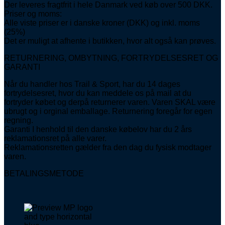
Der leveres fragtfrit i hele Danmark ved køb over 500 DKK.
Priser og moms:
Alle viste priser er i danske kroner (DKK) og inkl. moms
(25%)
Det er muligt at afhente i butikken, hvor alt også kan prøves.
RETURNERING, OMBYTNING, FORTRYDELSESRET OG
GARANTI
Når du handler hos Trail & Sport, har du 14 dages
fortrydelsesret, hvor du kan meddele os på mail at du
fortryder købet og derpå returnerer varen. Varen SKAL være
ubrugt og i orginal emballage. Returnering foregår for egen
regning.
Garanti I henhold til den danske købelov har du 2 års
reklamationsret på alle varer.
Reklamationsretten gælder fra den dag du fysisk modtager
varen.
BETALINGSMETODE