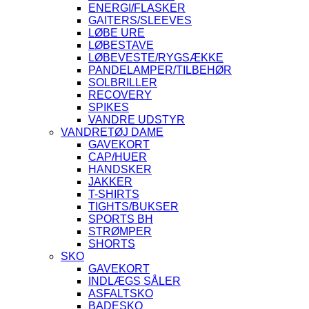
ENERGI/FLASKER
GAITERS/SLEEVES
LØBE URE
LØBESTAVE
LØBEVESTE/RYGSÆKKE
PANDELAMPER/TILBEHØR
SOLBRILLER
RECOVERY
SPIKES
VANDRE UDSTYR
VANDRETØJ DAME
GAVEKORT
CAP/HUER
HANDSKER
JAKKER
T-SHIRTS
TIGHTS/BUKSER
SPORTS BH
STRØMPER
SHORTS
SKO
GAVEKORT
INDLÆGS SÅLER
ASFALTSKO
BADESKO