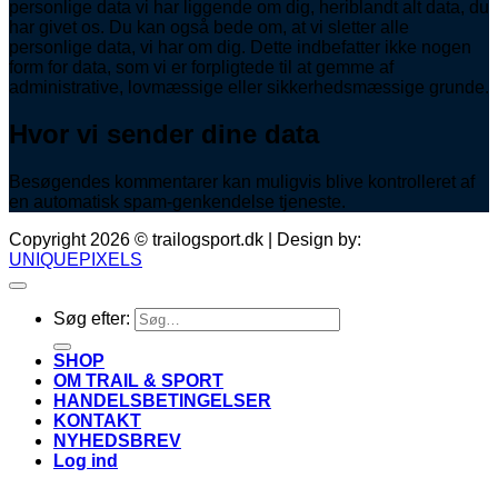
personlige data vi har liggende om dig, heriblandt alt data, du
har givet os. Du kan også bede om, at vi sletter alle
personlige data, vi har om dig. Dette indbefatter ikke nogen
form for data, som vi er forpligtede til at gemme af
administrative, lovmæssige eller sikkerhedsmæssige grunde.
Hvor vi sender dine data
Besøgendes kommentarer kan muligvis blive kontrolleret af
en automatisk spam-genkendelse tjeneste.
Copyright 2026 © trailogsport.dk | Design by:
UNIQUEPIXELS
Søg efter:
SHOP
OM TRAIL & SPORT
HANDELSBETINGELSER
KONTAKT
NYHEDSBREV
Log ind