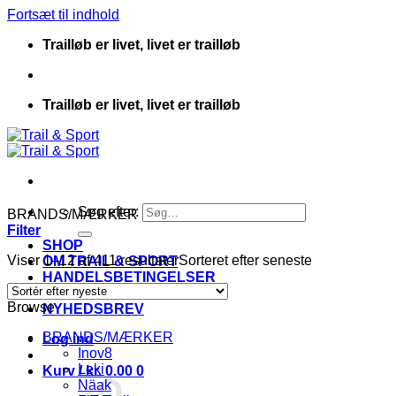
Fortsæt til indhold
Trailløb er livet, livet er trailløb
Trailløb er livet, livet er trailløb
Søg efter:
BRANDS/MÆRKER
Filter
SHOP
Viser 1–12 af 411 resultater
Sorteret efter seneste
OM TRAIL & SPORT
HANDELSBETINGELSER
KONTAKT
Browse
NYHEDSBREV
BRANDS/MÆRKER
Log ind
Inov8
Leki
Kurv /
kr.
0.00
0
Näak