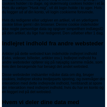
cookies holder i to dage, og skærmvalg cookies holder i et år.
Hvis du vælger "Husk mig", vil dit login holde i to uger. Hvis
du logger ud af din konto, vil login cookierne forsvinde.
Hvis du redigerer eller udgiver en artikel, vil en yderligere
cookie blive gemt i din browser. Denne cookie indeholder
ikke nogle personlige data og opgiver simpelthen indlægsID
på den artikel, du lige har redigeret. Den udløber efter 1 dag.
Indlejret indhold fra andre websteder
Artikler på dette websted kan indeholde indlejret indhold
(f.eks. videoer, billeder, artikler osv.). Indlejret indhold fra
andre websteder opfører sig på nøjagtig samme måde, som
hvis den besøgende har besøgt det andet websted.
Disse websteder indsamler måske data om dig, bruger
cookies, indlejrer ekstra tredjeparts sporing, og overvåger din
interaktion med dette indlejrede indhold, heriblandt at spore
din interaktion med indlejret indhold, hvis du har en konto og
en logget ind på det websted.
Hvem vi deler dine data med