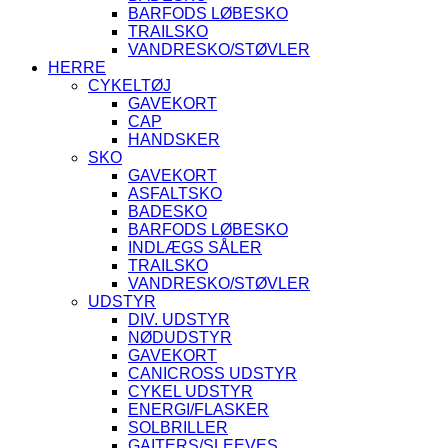
BARFODS LØBESKO
TRAILSKO
VANDRESKO/STØVLER
HERRE
CYKELTØJ
GAVEKORT
CAP
HANDSKER
SKO
GAVEKORT
ASFALTSKO
BADESKO
BARFODS LØBESKO
INDLÆGS SÅLER
TRAILSKO
VANDRESKO/STØVLER
UDSTYR
DIV. UDSTYR
NØDUDSTYR
GAVEKORT
CANICROSS UDSTYR
CYKEL UDSTYR
ENERGI/FLASKER
SOLBRILLER
GAITERS/SLEEVES