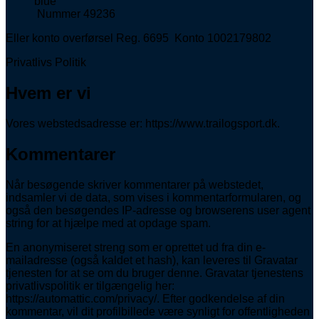
Nummer 49236
Eller konto overførsel Reg. 6695 Konto 1002179802
Privatlivs Politik
Hvem er vi
Vores webstedsadresse er: https://www.trailogsport.dk.
Kommentarer
Når besøgende skriver kommentarer på webstedet,
indsamler vi de data, som vises i kommentarformularen, og
også den besøgendes IP-adresse og browserens user agent
string for at hjælpe med at opdage spam.
En anonymiseret streng som er oprettet ud fra din e-
mailadresse (også kaldet et hash), kan leveres til Gravatar
tjenesten for at se om du bruger denne. Gravatar tjenestens
privatlivspolitik er tilgængelig her:
https://automattic.com/privacy/. Efter godkendelse af din
kommentar, vil dit profilbillede være synligt for offentligheden