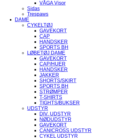
VÅGA Visor
Sidas
Trespaws
DAME
CYKELTØJ
GAVEKORT
CAP
HANDSKER
SPORTS BH
LØBETØJ DAME
GAVEKORT
CAP/HUER
HANDSKER
JAKKER
SHORTS/SKIRT
SPORTS BH
STRØMPER
T-SHIRTS
TIGHTS/BUKSER
UDSTYR
DIV. UDSTYR
NØDUDSTYR
GAVEKORT
CANICROSS UDSTYR
CYKEL UDSTYR