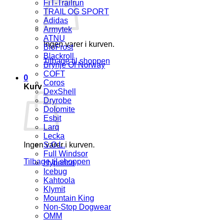
FiT-Trailrun
TRAIL OG SPORT
Adidas
Armytek
ATNU
Ingen varer i kurven.
BioFrost
Blackroll
Tilbage til shoppen
Brynje Of Norway
COFT
0
Coros
Kurv
DexShell
Dryrobe
Dolomite
Esbit
Larq
Lecka
Ingen varer i kurven.
S.O.L.
Full Windsor
Tilbage til shoppen
Hyperice
Icebug
Kahtoola
Klymit
Mountain King
Non-Stop Dogwear
OMM