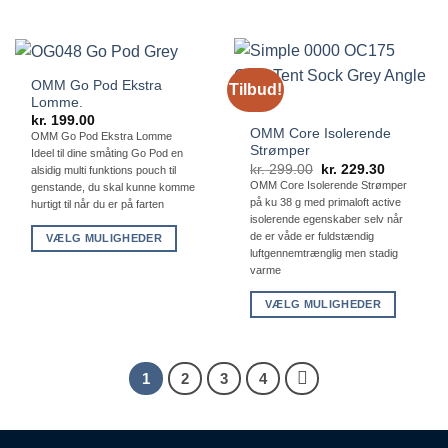
Dette
har
vare
flere
har
varianter.
flere
Mulighederne
OMM Go Pod Ekstra
Tilbud!
varianter.
kan
Lomme.
Mulighederne
vælges
kr.
199.00
OMM Core Isolerende
kan
på
OMM Go Pod Ekstra Lomme
Strømper
Ideel til dine småting Go Pod en
vælges
varesiden
Den
Den
kr.
299.00
kr.
229.30
alsidig multi funktions pouch til
på
oprindelige
aktuelle
OMM Core Isolerende Strømper
genstande, du skal kunne komme
pris
pris
varesiden
på ku 38 g med primaloft active
hurtigt til når du er på farten
var:
er:
kr. 299.00.
kr. 229.30
isolerende egenskaber selv når
de er våde er fuldstændig
VÆLG MULIGHEDER
luftgennemtrænglig men stadig
Dette
varme
vare
har
VÆLG MULIGHEDER
flere
Dette
varianter.
vare
Mulighederne
har
1
2
3
4
kan
flere
vælges
varianter.
på
Mulighederne