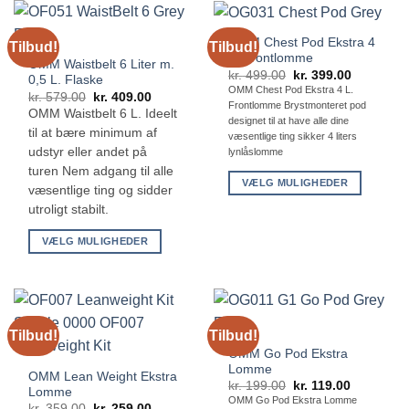
har
har
flere
flere
OMM Chest Pod Ekstra 4
Tilbud!
Tilbud!
varianter.
varianter.
L. Frontlomme
OMM Waistbelt 6 Liter m.
Mulighederne
Mulighederne
Den
Den
kr.
499.00
kr.
399.00
0,5 L. Flaske
oprindelige
aktuelle
kan
kan
OMM Chest Pod Ekstra 4 L.
Den
Den
kr.
579.00
kr.
409.00
pris
pris
Frontlomme Brystmonteret pod
vælges
vælges
oprindelige
aktuelle
var:
er:
OMM Waistbelt 6 L. Ideelt
pris
pris
kr. 499.00.
kr. 399.00
designet til at have alle dine
på
på
var:
er:
til at bære minimum af
væsentlige ting sikker 4 liters
kr. 579.00.
kr. 409.00.
varesiden
varesiden
udstyr eller andet på
lynlåslomme
turen Nem adgang til alle
VÆLG MULIGHEDER
væsentlige ting og sidder
Dette
utroligt stabilt.
vare
VÆLG MULIGHEDER
har
flere
Dette
varianter.
vare
Mulighederne
har
kan
flere
Tilbud!
Tilbud!
vælges
varianter.
OMM Go Pod Ekstra
på
Mulighederne
Lomme
OMM Lean Weight Ekstra
varesiden
kan
Den
Den
kr.
199.00
kr.
119.00
Lomme
vælges
oprindelige
aktuelle
OMM Go Pod Ekstra Lomme
Den
Den
kr.
359.00
kr.
259.00
pris
pris