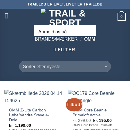
Fortsæt
TRAILLØB ER LIVET, LIVET ER TRAILLØB
til
0
indhold
BRANDS/MÆRKER
/
OMM
FILTER
Tilbud!
OMM Z-Lite Carbon
OMM Core Beanie
Løbe/Vandre Stave 4-
Primaloft Active
Dele
Den
Den
kr.
299.00
kr.
195.00
oprindelige
aktuelle
kr.
1,199.00
OMM Core Beanie Primaloft
pris
pris
OMM Z-Lite Carbon Løbe/Vandre
Active Tætsiddende beanie lavet