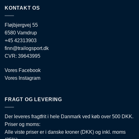
varesiden
kan
KONTAKT OS
vælges
på
varesiden
Fløjbjergvej 55
6580 Vamdrup
+45 42313903
finn@trailogsport.dk
CVR: 39643995
Vores Facebook
Vores Instagram
FRAGT OG LEVERING
Der leveres fragtfrit i hele Danmark ved køb over 500 DKK.
Priser og moms:
Alle viste priser er i danske kroner (DKK) og inkl. moms