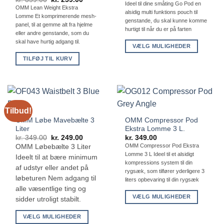
på
Ideel til dine småting Go Pod en
oprindelige
aktuelle
var:
er:
OMM Lean Weight Ekstra
pris
pris
kr. 199.00.
kr. 119.00
alsidig multi funktions pouch til
varesiden
Lomme Et komprimerende mesh-
var:
er:
genstande, du skal kunne komme
kr. 359.00.
kr. 259.00.
panel, til at gemme alt fra hjelme
hurtigt til når du er på farten
eller andre genstande, som du
skal have hurtig adgang til.
VÆLG MULIGHEDER
Dette
TILFØJ TIL KURV
vare
har
flere
varianter.
Tilbud!
Mulighederne
OMM Løbe Mavebælte 3
OMM Compressor Pod
kan
Liter
Ekstra Lomme 3 L.
vælges
Den
Den
kr.
349.00
kr.
249.00
kr.
349.00
på
oprindelige
aktuelle
OMM Compressor Pod Ekstra
OMM Løbebælte 3 Liter
pris
pris
varesiden
Lomme 3 L Ideel til et alsidigt
var:
er:
Ideelt til at bære minimum
kr. 349.00.
kr. 249.00.
kompressions system til din
af udstyr eller andet på
rygsæk, som tilfører yderligere 3
løbeturen Nem adgang til
liters opbevaring til din rygsæk
alle væsentlige ting og
VÆLG MULIGHEDER
sidder utroligt stabilt.
Dette
VÆLG MULIGHEDER
vare