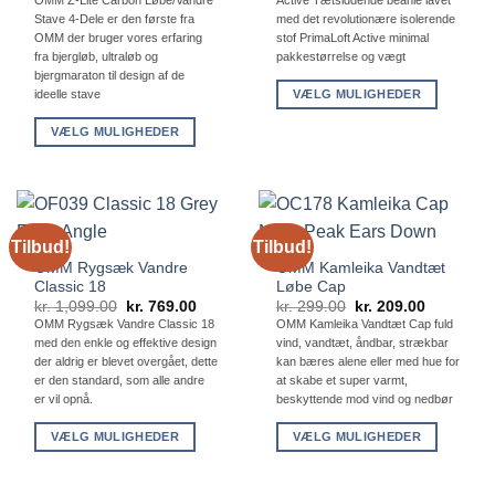
var:
er:
kr. 299.00.
kr. 195.00
Stave 4-Dele er den første fra
med det revolutionære isolerende
OMM der bruger vores erfaring
stof PrimaLoft Active minimal
fra bjergløb, ultraløb og
pakkestørrelse og vægt
bjergmaraton til design af de
VÆLG MULIGHEDER
ideelle stave
Dette
VÆLG MULIGHEDER
vare
Dette
har
vare
flere
har
varianter.
flere
Mulighederne
Tilbud!
Tilbud!
varianter.
kan
OMM Rygsæk Vandre
OMM Kamleika Vandtæt
Mulighederne
vælges
Classic 18
Løbe Cap
kan
på
Den
Den
Den
Den
kr.
1,099.00
kr.
769.00
kr.
299.00
kr.
209.00
vælges
oprindelige
aktuelle
oprindelige
aktuelle
OMM Rygsæk Vandre Classic 18
OMM Kamleika Vandtæt Cap fuld
varesiden
pris
pris
pris
pris
på
med den enkle og effektive design
vind, vandtæt, åndbar, strækbar
var:
er:
var:
er:
kr. 1,099.00.
kr. 769.00.
kr. 299.00.
kr. 209.00
der aldrig er blevet overgået, dette
kan bæres alene eller med hue for
varesiden
er den standard, som alle andre
at skabe et super varmt,
er vil opnå.
beskyttende mod vind og nedbør
VÆLG MULIGHEDER
VÆLG MULIGHEDER
Dette
Dette
vare
vare