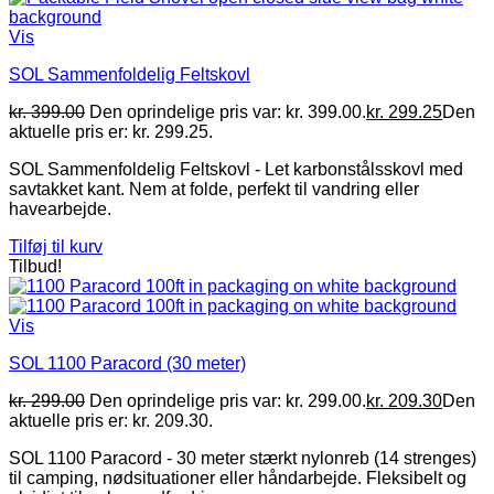
Vis
SOL Sammenfoldelig Feltskovl
kr.
399.00
Den oprindelige pris var: kr. 399.00.
kr.
299.25
Den
aktuelle pris er: kr. 299.25.
SOL Sammenfoldelig Feltskovl - Let karbonstålsskovl med
savtakket kant. Nem at folde, perfekt til vandring eller
havearbejde.
Tilføj til kurv
Tilbud!
Vis
SOL 1100 Paracord (30 meter)
kr.
299.00
Den oprindelige pris var: kr. 299.00.
kr.
209.30
Den
aktuelle pris er: kr. 209.30.
SOL 1100 Paracord - 30 meter stærkt nylonreb (14 strenges)
til camping, nødsituationer eller håndarbejde. Fleksibelt og