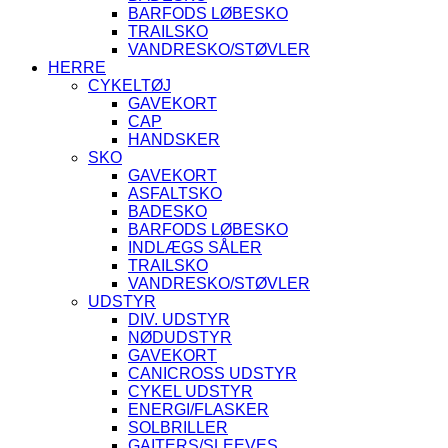
BARFODS LØBESKO
TRAILSKO
VANDRESKO/STØVLER
HERRE
CYKELTØJ
GAVEKORT
CAP
HANDSKER
SKO
GAVEKORT
ASFALTSKO
BADESKO
BARFODS LØBESKO
INDLÆGS SÅLER
TRAILSKO
VANDRESKO/STØVLER
UDSTYR
DIV. UDSTYR
NØDUDSTYR
GAVEKORT
CANICROSS UDSTYR
CYKEL UDSTYR
ENERGI/FLASKER
SOLBRILLER
GAITERS/SLEEVES