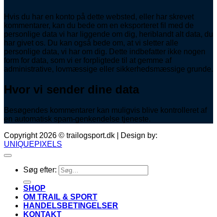
Hvis du har en konto på dette websted, eller har skrevet
kommentarer, kan du bede om en eksporteret fil med de
personlige data vi har liggende om dig, heriblandt alt data, du
har givet os. Du kan også bede om, at vi sletter alle
personlige data, vi har om dig. Dette indbefatter ikke nogen
form for data, som vi er forpligtede til at gemme af
administrative, lovmæssige eller sikkerhedsmæssige grunde.
Hvor vi sender dine data
Besøgendes kommentarer kan muligvis blive kontrolleret af
en automatisk spam-genkendelse tjeneste.
Copyright 2026 © trailogsport.dk | Design by:
UNIQUEPIXELS
Søg efter:
SHOP
OM TRAIL & SPORT
HANDELSBETINGELSER
KONTAKT