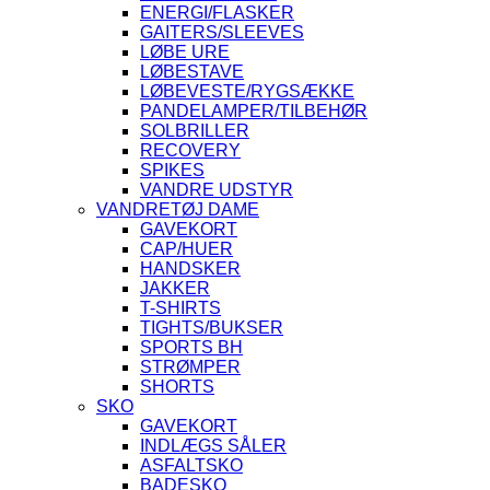
ENERGI/FLASKER
GAITERS/SLEEVES
LØBE URE
LØBESTAVE
LØBEVESTE/RYGSÆKKE
PANDELAMPER/TILBEHØR
SOLBRILLER
RECOVERY
SPIKES
VANDRE UDSTYR
VANDRETØJ DAME
GAVEKORT
CAP/HUER
HANDSKER
JAKKER
T-SHIRTS
TIGHTS/BUKSER
SPORTS BH
STRØMPER
SHORTS
SKO
GAVEKORT
INDLÆGS SÅLER
ASFALTSKO
BADESKO