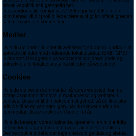
privatlivspolitik er tilgængelig her:
https://automattic.com/privacy/. Efter godkendelse af din
kommentar, vil dit profilbillede være synligt for offentligheden
sammen med din kommentar.
Medier
Hvis du uploader billeder til webstedet, så bør du undlade at
uploade billeder med indlejrede lokalitetsdata (EXIF GPS)
inkluderet. Besøgende på webstedet kan downloade og
udtrække alle lokalitetsdata fra billeder på webstedet.
Cookies
Hvis du skriver en kommentar på vores websted, kan du
vælge at gemme dit navn, e-mailadresse og websted i
cookies. Disse er til din bekvemmeligehed, så du ikke skal
udfylde dine oplysninger igen, når du skriver endnu en
kommentar. Disse cookies vil holde i et år.
Hvis du besøger vores loginside, opretter vi en midlertidig
cookie for at afgøre om din browser accepterer cookies.
Denne cookie indeholder ingen personlige data og slettes,