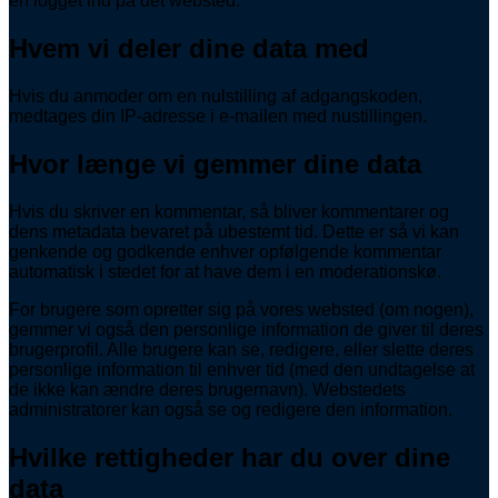
en logget ind på det websted.
Hvem vi deler dine data med
Hvis du anmoder om en nulstilling af adgangskoden,
medtages din IP-adresse i e-mailen med nustillingen.
Hvor længe vi gemmer dine data
Hvis du skriver en kommentar, så bliver kommentarer og
dens metadata bevaret på ubestemt tid. Dette er så vi kan
genkende og godkende enhver opfølgende kommentar
automatisk i stedet for at have dem i en moderationskø.
For brugere som opretter sig på vores websted (om nogen),
gemmer vi også den personlige information de giver til deres
brugerprofil. Alle brugere kan se, redigere, eller slette deres
personlige information til enhver tid (med den undtagelse at
de ikke kan ændre deres brugernavn). Webstedets
administratorer kan også se og redigere den information.
Hvilke rettigheder har du over dine
data