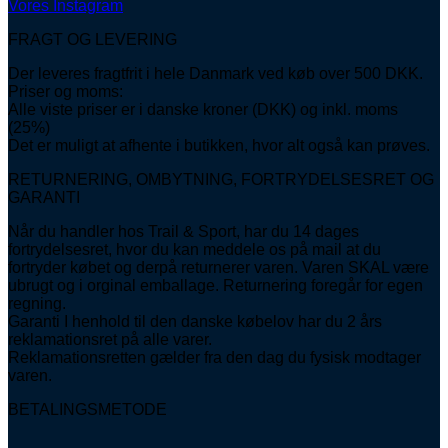
Vores Instagram
FRAGT OG LEVERING
Der leveres fragtfrit i hele Danmark ved køb over 500 DKK.
Priser og moms:
Alle viste priser er i danske kroner (DKK) og inkl. moms
(25%)
Det er muligt at afhente i butikken, hvor alt også kan prøves.
RETURNERING, OMBYTNING, FORTRYDELSESRET OG
GARANTI
Når du handler hos Trail & Sport, har du 14 dages
fortrydelsesret, hvor du kan meddele os på mail at du
fortryder købet og derpå returnerer varen. Varen SKAL være
ubrugt og i orginal emballage. Returnering foregår for egen
regning.
Garanti I henhold til den danske købelov har du 2 års
reklamationsret på alle varer.
Reklamationsretten gælder fra den dag du fysisk modtager
varen.
BETALINGSMETODE