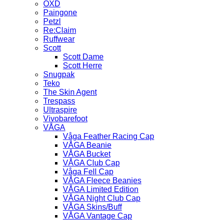
OXD
Paingone
Petzl
Re:Claim
Ruffwear
Scott
Scott Dame
Scott Herre
Snugpak
Teko
The Skin Agent
Trespass
Ultraspire
Vivobarefoot
VÅGA
Våga Feather Racing Cap
VÅGA Beanie
VÅGA Bucket
VÅGA Club Cap
Våga Fell Cap
VÅGA Fleece Beanies
VÅGA Limited Edition
VÅGA Night Club Cap
VÅGA Skins/Buff
VÅGA Vantage Cap