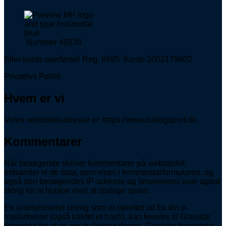
Nummer 49236
Eller konto overførsel Reg. 6695 Konto 1002179802
Privatlivs Politik
Hvem er vi
Vores webstedsadresse er: https://www.trailogsport.dk.
Kommentarer
Når besøgende skriver kommentarer på webstedet,
indsamler vi de data, som vises i kommentarformularen, og
også den besøgendes IP-adresse og browserens user agent
string for at hjælpe med at opdage spam.
En anonymiseret streng som er oprettet ud fra din e-
mailadresse (også kaldet et hash), kan leveres til Gravatar
tjenesten for at se om du bruger denne. Gravatar tjenestens