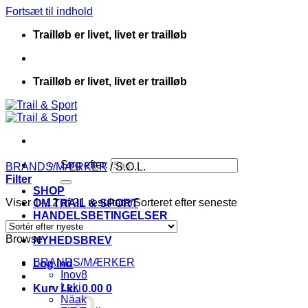
Fortsæt til indhold
Trailløb er livet, livet er trailløb
Trailløb er livet, livet er trailløb
Søg efter:
BRANDS/MÆRKER
/
S.O.L.
Filter
SHOP
Viser 1–12 af 21 resultater
Sorteret efter seneste
OM TRAIL & SPORT
HANDELSBETINGELSER
KONTAKT
Browse
NYHEDSBREV
BRANDS/MÆRKER
Log ind
Inov8
Leki
Kurv /
kr.
0.00
0
Näak