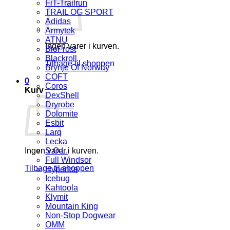
FiT-Trailrun
TRAIL OG SPORT
Adidas
Armytek
ATNU
Ingen varer i kurven.
BioFrost
Blackroll
Tilbage til shoppen
Brynje Of Norway
COFT
0
Coros
Kurv
DexShell
Dryrobe
Dolomite
Esbit
Larq
Lecka
Ingen varer i kurven.
S.O.L.
Full Windsor
Tilbage til shoppen
Hyperice
Icebug
Kahtoola
Klymit
Mountain King
Non-Stop Dogwear
OMM