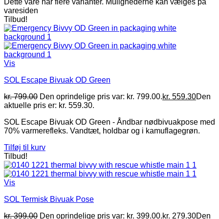
Dette vare har flere varianter. Mulighederne kan vælges på
varesiden
Tilbud!
Vis
SOL Escape Bivuak OD Green
kr.
799.00
Den oprindelige pris var: kr. 799.00.
kr.
559.30
Den
aktuelle pris er: kr. 559.30.
SOL Escape Bivuak OD Green - Åndbar nødbivuakpose med
70% varmerefleks. Vandtæt, holdbar og i kamuflagegrøn.
Tilføj til kurv
Tilbud!
Vis
SOL Termisk Bivuak Pose
kr.
399.00
Den oprindelige pris var: kr. 399.00.
kr.
279.30
Den