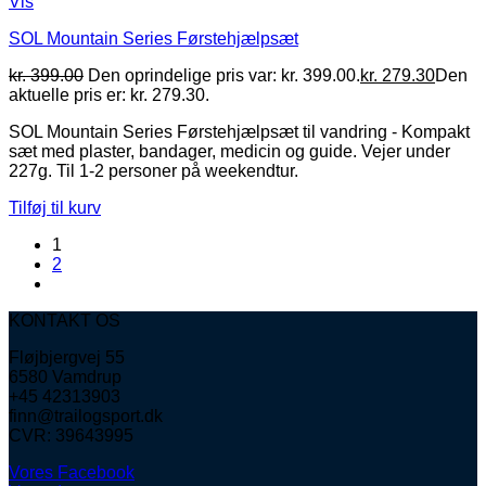
Vis
SOL Mountain Series Førstehjælpsæt
kr.
399.00
Den oprindelige pris var: kr. 399.00.
kr.
279.30
Den
aktuelle pris er: kr. 279.30.
SOL Mountain Series Førstehjælpsæt til vandring - Kompakt
sæt med plaster, bandager, medicin og guide. Vejer under
227g. Til 1-2 personer på weekendtur.
Tilføj til kurv
1
2
KONTAKT OS
Fløjbjergvej 55
6580 Vamdrup
+45 42313903
finn@trailogsport.dk
CVR: 39643995
Vores Facebook