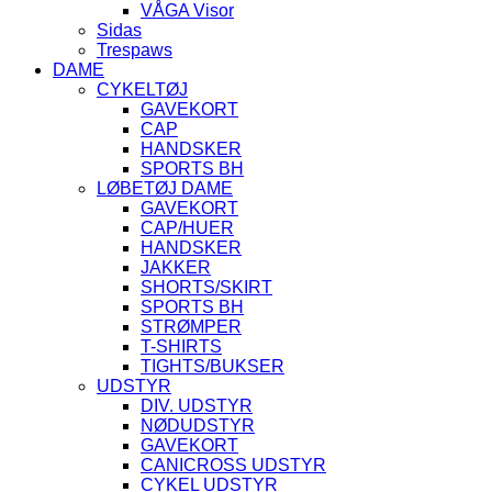
VÅGA Visor
Sidas
Trespaws
DAME
CYKELTØJ
GAVEKORT
CAP
HANDSKER
SPORTS BH
LØBETØJ DAME
GAVEKORT
CAP/HUER
HANDSKER
JAKKER
SHORTS/SKIRT
SPORTS BH
STRØMPER
T-SHIRTS
TIGHTS/BUKSER
UDSTYR
DIV. UDSTYR
NØDUDSTYR
GAVEKORT
CANICROSS UDSTYR
CYKEL UDSTYR