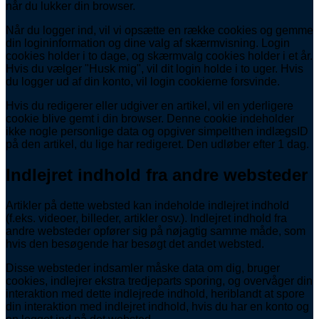
når du lukker din browser.
Når du logger ind, vil vi opsætte en række cookies og gemme
din logininformation og dine valg af skærmvisning. Login
cookies holder i to dage, og skærmvalg cookies holder i et år.
Hvis du vælger "Husk mig", vil dit login holde i to uger. Hvis
du logger ud af din konto, vil login cookierne forsvinde.
Hvis du redigerer eller udgiver en artikel, vil en yderligere
cookie blive gemt i din browser. Denne cookie indeholder
ikke nogle personlige data og opgiver simpelthen indlægsID
på den artikel, du lige har redigeret. Den udløber efter 1 dag.
Indlejret indhold fra andre websteder
Artikler på dette websted kan indeholde indlejret indhold
(f.eks. videoer, billeder, artikler osv.). Indlejret indhold fra
andre websteder opfører sig på nøjagtig samme måde, som
hvis den besøgende har besøgt det andet websted.
Disse websteder indsamler måske data om dig, bruger
cookies, indlejrer ekstra tredjeparts sporing, og overvåger din
interaktion med dette indlejrede indhold, heriblandt at spore
din interaktion med indlejret indhold, hvis du har en konto og