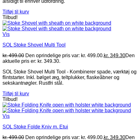
alsidigt til enhver udfordring.
Tilføj til kurv
Tilbud!
Vis
SOL Stoke Shovel Multi Tool
kr.
499.00
Den oprindelige pris var: kr. 499.00.
kr.
349.30
Den
aktuelle pris er: kr. 349.30.
SOL Stoke Shovel Multi Tool - Kombinerer spade, værktøj og
flintstarter. Inkl. bølget æg, teltplukker, flaskeåbner og
sekskantnøgler. Rustfri stål.
Tilføj til kurv
Tilbud!
Vis
SOL Stoke Folde Kniv m. Etui
kr.
499.00
Den oprindelige pris var: kr. 499.00.
kr.
349.30
Den