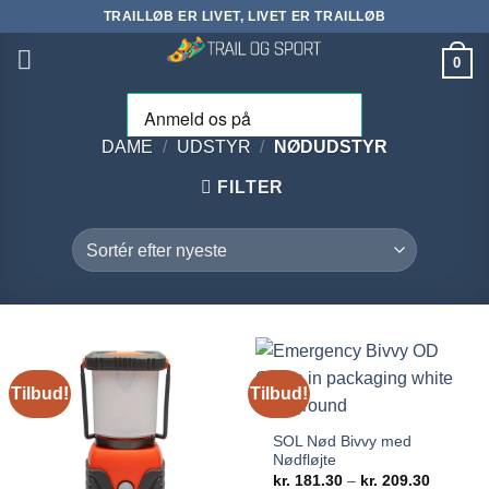
Fortsæt
TRAILLØB ER LIVET, LIVET ER TRAILLØB
til
0
indhold
DAME
/
UDSTYR
/
NØDUDSTYR
FILTER
Tilbud!
Tilbud!
SOL Nød Bivvy med
Nødfløjte
Prisinter
kr.
181.30
–
kr.
209.30