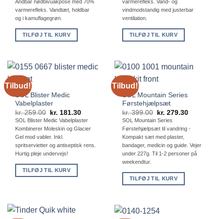
Åndbar nødbivuakpose med 70%
kr. 399.00.
kr. 279.30
varmerefleks. Vand- og
var:
er:
kr. 799.00.
kr. 559.30.
varmerefleks. Vandtæt, holdbar
vindmodstandig med justerbar
og i kamuflagegrøn.
ventilation.
TILFØJ TIL KURV
TILFØJ TIL KURV
Tilbud!
Tilbud!
SOL Blister Medic
SOL Mountain Series
Vabelplaster
Førstehjælpsæt
Den
Den
Den
Den
kr.
259.00
kr.
181.30
kr.
399.00
kr.
279.30
oprindelige
aktuelle
oprindelige
aktuelle
SOL Blister Medic Vabelplaster
SOL Mountain Series
pris
pris
pris
pris
Kombinerer Moleskin og Glacier
Førstehjælpsæt til vandring -
var:
er:
var:
er:
kr. 259.00.
kr. 181.30.
kr. 399.00.
kr. 279.30
Gel mod vabler. Inkl.
Kompakt sæt med plaster,
spritservietter og antiseptisk rens.
bandager, medicin og guide. Vejer
Hurtig pleje undervejs!
under 227g. Til 1-2 personer på
weekendtur.
TILFØJ TIL KURV
TILFØJ TIL KURV