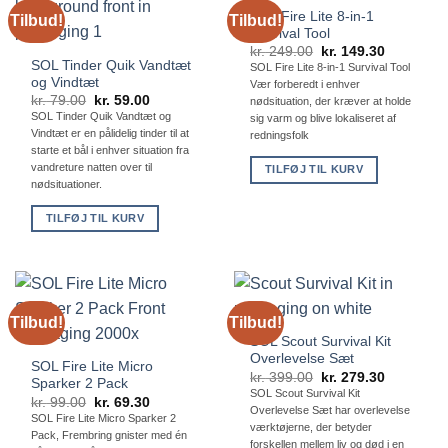
SOL Fire Lite 8-in-1
Tilbud!
Tilbud!
Survival Tool
Den
Den
kr.
249.00
kr.
149.30
oprindelige
aktuelle
SOL Tinder Quik Vandtæt
SOL Fire Lite 8-in-1 Survival Tool
pris
pris
og Vindtæt
Vær forberedt i enhver
var:
er:
Den
Den
kr.
79.00
kr.
59.00
kr. 249.00.
kr. 149.30
nødsituation, der kræver at holde
oprindelige
aktuelle
SOL Tinder Quik Vandtæt og
sig varm og blive lokaliseret af
pris
pris
Vindtæt er en pålidelig tinder til at
redningsfolk
var:
er:
kr. 79.00.
kr. 59.00.
starte et bål i enhver situation fra
vandreture natten over til
TILFØJ TIL KURV
nødsituationer.
TILFØJ TIL KURV
Tilbud!
Tilbud!
SOL Scout Survival Kit
Overlevelse Sæt
SOL Fire Lite Micro
Den
Den
kr.
399.00
kr.
279.30
Sparker 2 Pack
oprindelige
aktuelle
SOL Scout Survival Kit
Den
Den
kr.
99.00
kr.
69.30
pris
pris
Overlevelse Sæt har overlevelse
oprindelige
aktuelle
var:
er:
SOL Fire Lite Micro Sparker 2
pris
pris
kr. 399.00.
kr. 279.30
værktøjerne, der betyder
Pack, Frembring gnister med én
var:
er:
forskellen mellem liv og død i en