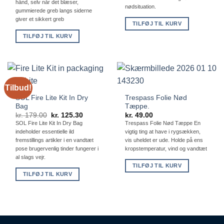
kr. 99.00.
kr. 69.30.
hånd, selv når det blæser,
nødsituation.
gummierede greb langs siderne
giver et sikkert greb
TILFØJ TIL KURV
TILFØJ TIL KURV
Tilbud!
SOL Fire Lite Kit In Dry
Trespass Folie Nød
Bag
Tæppe.
Den
Den
kr.
179.00
kr.
125.30
kr.
49.00
oprindelige
aktuelle
SOL Fire Lite Kit In Dry Bag
Trespass Folie Nød Tæppe En
pris
pris
indeholder essentielle ild
vigtig ting at have i rygsækken,
var:
er:
kr. 179.00.
kr. 125.30.
fremstillings artikler i en vandtæt
vis uheldet er ude. Holde på ens
pose brugervenlig tinder fungerer i
kropstemperatur, vind og vandtæt
al slags vejr.
TILFØJ TIL KURV
TILFØJ TIL KURV