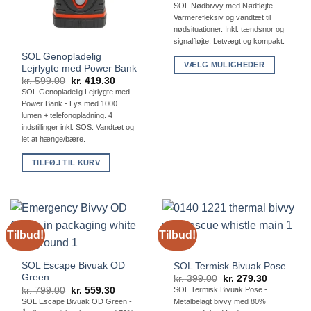
kr. 181.
SOL Nødbivvy med Nødfløjte -
til
Varmerefleksiv og vandtæt til
kr. 209.
nødsituationer. Inkl. tændsnor og
signalfløjte. Letvægt og kompakt.
SOL Genopladelig
VÆLG MULIGHEDER
Lejrlygte med Power Bank
Den
Den
Dette
kr.
599.00
kr.
419.30
oprindelige
aktuelle
SOL Genopladelig Lejrlygte med
vare
pris
pris
Power Bank - Lys med 1000
var:
er:
har
kr. 599.00.
kr. 419.30.
lumen + telefonopladning. 4
flere
indstillinger inkl. SOS. Vandtæt og
varianter.
let at hænge/bære.
Mulighederne
TILFØJ TIL KURV
kan
vælges
på
varesiden
Tilbud!
Tilbud!
SOL Escape Bivuak OD
SOL Termisk Bivuak Pose
Green
Den
Den
kr.
399.00
kr.
279.30
oprindelige
aktuelle
Den
Den
kr.
799.00
kr.
559.30
SOL Termisk Bivuak Pose -
pris
pris
oprindelige
aktuelle
SOL Escape Bivuak OD Green -
Metalbelagt bivvy med 80%
var:
er:
pris
pris