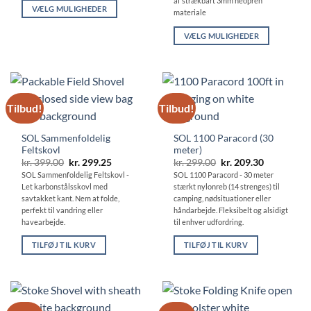
af strækbart 3mm neopren
VÆLG MULIGHEDER
materiale
Dette
VÆLG MULIGHEDER
vare
Dette
har
vare
flere
har
varianter.
flere
Mulighederne
Tilbud!
Tilbud!
varianter.
kan
Mulighederne
vælges
SOL Sammenfoldelig
SOL 1100 Paracord (30
kan
på
Feltskovl
meter)
vælges
varesiden
Den
Den
Den
Den
kr.
399.00
kr.
299.25
kr.
299.00
kr.
209.30
på
oprindelige
aktuelle
oprindelige
aktuelle
SOL Sammenfoldelig Feltskovl -
SOL 1100 Paracord - 30 meter
pris
pris
pris
pris
varesiden
Let karbonstålsskovl med
stærkt nylonreb (14 strenges) til
var:
er:
var:
er:
kr. 399.00.
kr. 299.25.
kr. 299.00.
kr. 209.30.
savtakket kant. Nem at folde,
camping, nødsituationer eller
perfekt til vandring eller
håndarbejde. Fleksibelt og alsidigt
havearbejde.
til enhver udfordring.
TILFØJ TIL KURV
TILFØJ TIL KURV