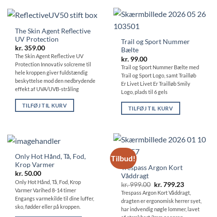
vare
har
flere
The Skin Agent Reflective
varianter.
UV Protection
Trail og Sport Nummer
Mulighederne
kr.
359.00
Bælte
kan
The Skin Agent Reflective UV
kr.
99.00
vælges
Protection Innovativ solcreme til
Trail og Sport Nummer Bælte med
hele kroppen giver fuldstændig
på
Trail og Sport Logo, samt Trailløb
beskyttelse mod den nedbrydende
Er Livet Livet Er Trailløb Smily
varesiden
effekt af UVA/UVB-stråling
Logo, plads til 6 gels
TILFØJ TIL KURV
TILFØJ TIL KURV
Only Hot Hånd, Tå, Fod,
Tilbud!
Krop Varmer
Trespass Argon Kort
kr.
50.00
Våddragt
Only Hot Hånd, Tå, Fod, Krop
Den
Den
kr.
999.00
kr.
799.23
oprindelige
aktuelle
Varmer Varihed 8-14 timer
Trespass Argon Kort Våddragt,
pris
pris
Engangs varmekilde til dine luffer,
dragten er ergonomisk herrer syet,
var:
er:
sko, fødder eller på kroppen.
kr. 999.00.
kr. 799.23.
har indvendig nøgle lommer, lavet