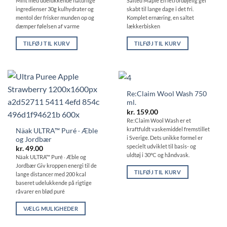
Mint med udelukkende naturlige
Salted Maple En letfordøjelig gel
ingredienser 30g kulhydrater og
skabt til lange dage i det fri.
mentol der frisker munden op og
Komplet ernæring, en saltet
dæmper følelsen af ​​varme
lækkerbisken
TILFØJ TIL KURV
TILFØJ TIL KURV
Re:Claim Wool Wash 750
ml.
kr.
159.00
Re:Claim Wool Wash er et
kraftfuldt vaskemiddel fremstillet
Näak ULTRA™ Puré ‧ Æble
i Sverige. Dets unikke formel er
og Jordbær
specielt udviklet til basis- og
kr.
49.00
uldtøj i 30°C og håndvask.
Näak ULTRA™ Puré ‧ Æble og
Jordbær Giv kroppen energi til de
TILFØJ TIL KURV
lange distancer med 200 kcal
baseret udelukkende på rigtige
råvarer en blød puré
VÆLG MULIGHEDER
Dette