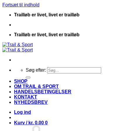
Fortsæt til indhold
Trailløb er livet, livet er trailløb
Trailløb er livet, livet er trailløb
Søg efter:
SHOP
OM TRAIL & SPORT
HANDELSBETINGELSER
KONTAKT
NYHEDSBREV
Log ind
Kurv /
kr.
0.00
0