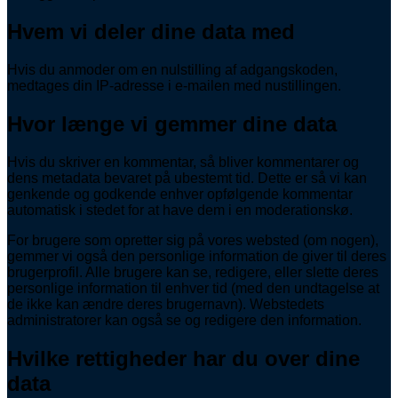
Hvem vi deler dine data med
Hvis du anmoder om en nulstilling af adgangskoden,
medtages din IP-adresse i e-mailen med nustillingen.
Hvor længe vi gemmer dine data
Hvis du skriver en kommentar, så bliver kommentarer og
dens metadata bevaret på ubestemt tid. Dette er så vi kan
genkende og godkende enhver opfølgende kommentar
automatisk i stedet for at have dem i en moderationskø.
For brugere som opretter sig på vores websted (om nogen),
gemmer vi også den personlige information de giver til deres
brugerprofil. Alle brugere kan se, redigere, eller slette deres
personlige information til enhver tid (med den undtagelse at
de ikke kan ændre deres brugernavn). Webstedets
administratorer kan også se og redigere den information.
Hvilke rettigheder har du over dine
data