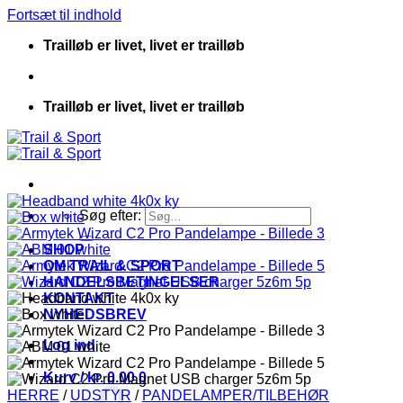
Fortsæt til indhold
Trailløb er livet, livet er trailløb
Trailløb er livet, livet er trailløb
Søg efter:
SHOP
OM TRAIL & SPORT
HANDELSBETINGELSER
KONTAKT
NYHEDSBREV
Log ind
Kurv /
kr.
0.00
0
HERRE
/
UDSTYR
/
PANDELAMPER/TILBEHØR