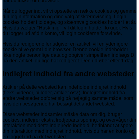
når du lukker din browser.
Når du logger ind, vil vi opsætte en række cookies og gemme
din logininformation og dine valg af skærmvisning. Login
cookies holder i to dage, og skærmvalg cookies holder i et år.
Hvis du vælger "Husk mig", vil dit login holde i to uger. Hvis
du logger ud af din konto, vil login cookierne forsvinde.
Hvis du redigerer eller udgiver en artikel, vil en yderligere
cookie blive gemt i din browser. Denne cookie indeholder
ikke nogle personlige data og opgiver simpelthen indlægsID
på den artikel, du lige har redigeret. Den udløber efter 1 dag.
Indlejret indhold fra andre websteder
Artikler på dette websted kan indeholde indlejret indhold
(f.eks. videoer, billeder, artikler osv.). Indlejret indhold fra
andre websteder opfører sig på nøjagtig samme måde, som
hvis den besøgende har besøgt det andet websted.
Disse websteder indsamler måske data om dig, bruger
cookies, indlejrer ekstra tredjeparts sporing, og overvåger din
interaktion med dette indlejrede indhold, heriblandt at spore
din interaktion med indlejret indhold, hvis du har en konto og
en logget ind på det websted.