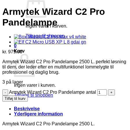
Armytek Wizard C2 Pro
Pandelampe
Ingen varer i kurven.
Tilbage til shoppen
0
Kurv
kr.
975.00
Armytek Wizard C2 Pro Pandelampe 2500 L. perfekt løsning
til dem, der leder efter en multifunktionel lommelygte til
professionel og daglig brug.
3 på lager
Ingen varer i kurven.
Armytek Wizard C2 Pro Pandelampe antal
Tilbage til shoppen
Tilføj til kurv
Beskrivelse
Yderligere information
Armytek Wizard C2 Pro Pandelampe 2500 L.