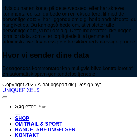
Hvis du har en konto på dette websted, eller har skrevet
kommentarer, kan du bede om en eksporteret fil med de
personlige data vi har liggende om dig, heriblandt alt data, du
har givet os. Du kan også bede om, at vi sletter alle
personlige data, vi har om dig. Dette indbefatter ikke nogen
form for data, som vi er forpligtede til at gemme af
administrative, lovmæssige eller sikkerhedsmæssige grunde.
Hvor vi sender dine data
Besøgendes kommentarer kan muligvis blive kontrolleret af
en automatisk spam-genkendelse tjeneste.
Copyright 2026 © trailogsport.dk | Design by:
UNIQUEPIXELS
Søg efter:
SHOP
OM TRAIL & SPORT
HANDELSBETINGELSER
KONTAKT