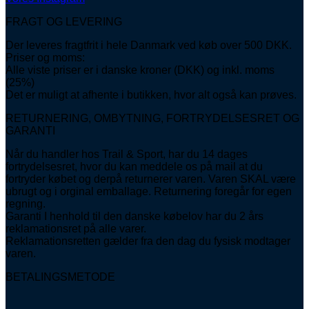
FRAGT OG LEVERING
Der leveres fragtfrit i hele Danmark ved køb over 500 DKK.
Priser og moms:
Alle viste priser er i danske kroner (DKK) og inkl. moms
(25%)
Det er muligt at afhente i butikken, hvor alt også kan prøves.
RETURNERING, OMBYTNING, FORTRYDELSESRET OG
GARANTI
Når du handler hos Trail & Sport, har du 14 dages
fortrydelsesret, hvor du kan meddele os på mail at du
fortryder købet og derpå returnerer varen. Varen SKAL være
ubrugt og i orginal emballage. Returnering foregår for egen
regning.
Garanti I henhold til den danske købelov har du 2 års
reklamationsret på alle varer.
Reklamationsretten gælder fra den dag du fysisk modtager
varen.
BETALINGSMETODE