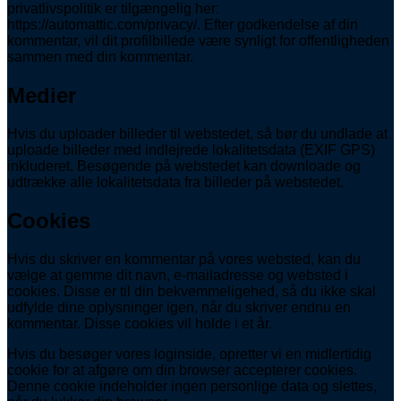
privatlivspolitik er tilgængelig her:
https://automattic.com/privacy/. Efter godkendelse af din
kommentar, vil dit profilbillede være synligt for offentligheden
sammen med din kommentar.
Medier
Hvis du uploader billeder til webstedet, så bør du undlade at
uploade billeder med indlejrede lokalitetsdata (EXIF GPS)
inkluderet. Besøgende på webstedet kan downloade og
udtrække alle lokalitetsdata fra billeder på webstedet.
Cookies
Hvis du skriver en kommentar på vores websted, kan du
vælge at gemme dit navn, e-mailadresse og websted i
cookies. Disse er til din bekvemmeligehed, så du ikke skal
udfylde dine oplysninger igen, når du skriver endnu en
kommentar. Disse cookies vil holde i et år.
Hvis du besøger vores loginside, opretter vi en midlertidig
cookie for at afgøre om din browser accepterer cookies.
Denne cookie indeholder ingen personlige data og slettes,