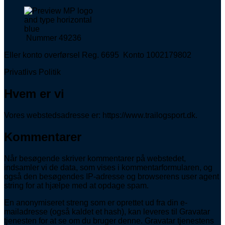
Nummer 49236
Eller konto overførsel Reg. 6695 Konto 1002179802
Privatlivs Politik
Hvem er vi
Vores webstedsadresse er: https://www.trailogsport.dk.
Kommentarer
Når besøgende skriver kommentarer på webstedet,
indsamler vi de data, som vises i kommentarformularen, og
også den besøgendes IP-adresse og browserens user agent
string for at hjælpe med at opdage spam.
En anonymiseret streng som er oprettet ud fra din e-
mailadresse (også kaldet et hash), kan leveres til Gravatar
tjenesten for at se om du bruger denne. Gravatar tjenestens