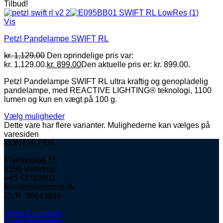
Tilbud!
Vis
Petzl Pandelampe SWIFT RL
kr.
1,129.00
Den oprindelige pris var:
kr. 1,129.00.
kr.
899.00
Den aktuelle pris er: kr. 899.00.
Petzl Pandelampe SWIFT RL ultra kraftig og genopladelig
pandelampe, med REACTIVE LIGHTING® teknologi, 1100
lumen og kun en vægt på 100 g.
Vælg muligheder
Dette vare har flere varianter. Mulighederne kan vælges på
varesiden
KONTAKT OS
Fløjbjergvej 55
6580 Vamdrup
+45 42313903
finn@trailogsport.dk
CVR: 39643995
Vores Facebook
Vores Instagram