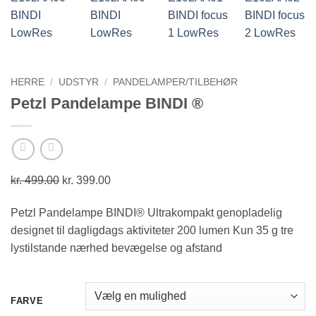
HERRE
/
UDSTYR
/
PANDELAMPER/TILBEHØR
Petzl Pandelampe BINDI ®
kr.
499.00
Den
kr.
399.00
Den
oprindelige
aktuelle
Petzl Pandelampe BINDI® Ultrakompakt genopladelig
pris
pris
designet til dagligdags aktiviteter 200 lumen Kun 35 g tre
var:
er:
lystilstande nærhed bevægelse og afstand
kr. 499.00.
kr. 399.00.
FARVE