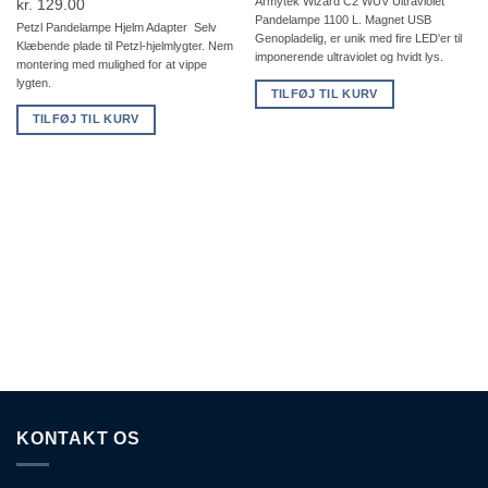
oprindelige
aktuelle
Armytek Wizard C2 WUV Ultraviolet
kr.
129.00
Pandelampe 1100 L. Magnet USB
pris
pris
Petzl Pandelampe Hjelm Adapter Selv
Genopladelig, er unik med fire LED'er til
Klæbende plade til Petzl-hjelmlygter. Nem
var:
er:
imponerende ultraviolet og hvidt lys.
montering med mulighed for at vippe
kr. 1,150.00.
kr. 920.00.
lygten.
TILFØJ TIL KURV
TILFØJ TIL KURV
KONTAKT OS