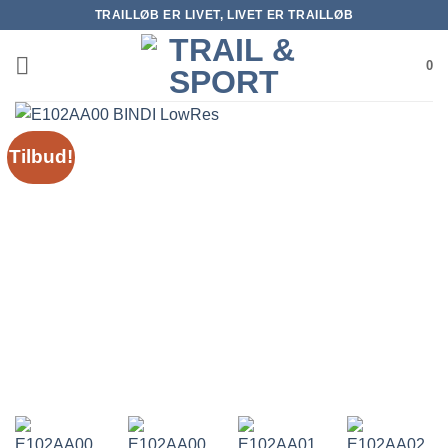
Fortsæt
TRAILLØB ER LIVET, LIVET ER TRAILLØB
til
indhold
0
Tilbud!