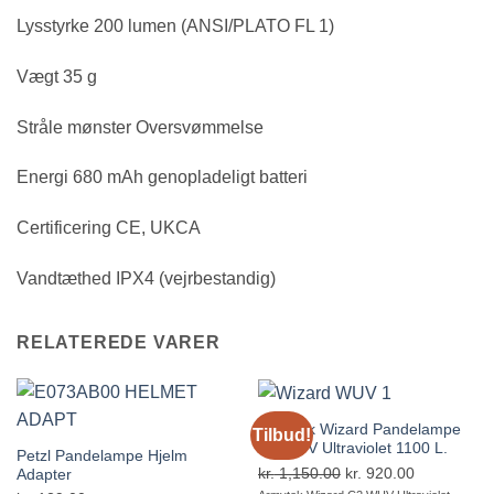
Lysstyrke 200 lumen (ANSI/PLATO FL 1)
Vægt 35 g
Stråle mønster Oversvømmelse
Energi 680 mAh genopladeligt batteri
Certificering CE, UKCA
Vandtæthed IPX4 (vejrbestandig)
RELATEREDE VARER
Armytek Wizard Pandelampe
Tilbud!
C2 WUV Ultraviolet 1100 L.
Petzl Pandelampe Hjelm
kr.
1,150.00
Den
kr.
920.00
Den
Adapter