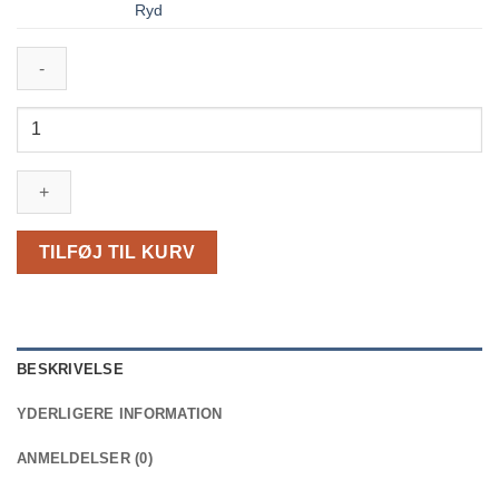
Ryd
Petzl
Pandelampe
BINDI
®
antal
TILFØJ TIL KURV
BESKRIVELSE
YDERLIGERE INFORMATION
ANMELDELSER (0)