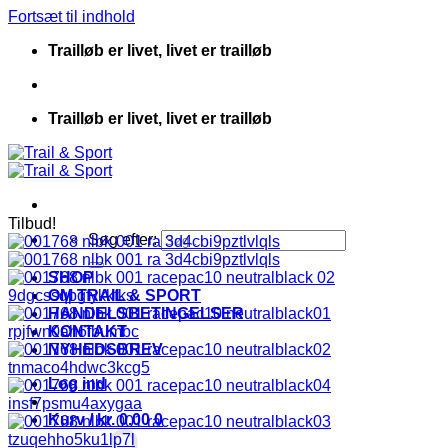
Fortsæt til indhold
Trailløb er livet, livet er trailløb
Trailløb er livet, livet er trailløb
Tilbud!
Søg efter:
SHOP
OM TRAIL & SPORT
HANDELSBETINGELSER
KONTAKT
NYHEDSBREV
Log ind
Kurv /
kr.
0.00
0