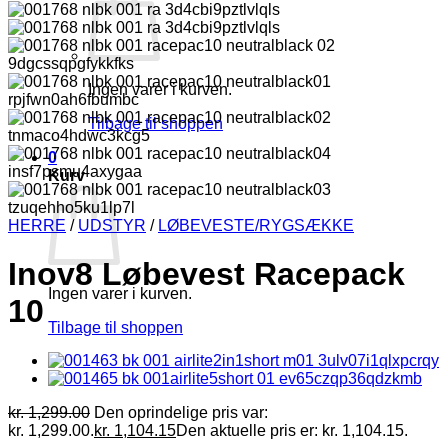
Ingen varer i kurven.
Tilbage til shoppen
0
Kurv
HERRE
/
UDSTYR
/
LØBEVESTE/RYGSÆKKE
Inov8 Løbevest Racepack
Ingen varer i kurven.
10
Tilbage til shoppen
kr.
1,299.00
Den oprindelige pris var:
kr. 1,299.00.
kr.
1,104.15
Den aktuelle pris er: kr. 1,104.15.