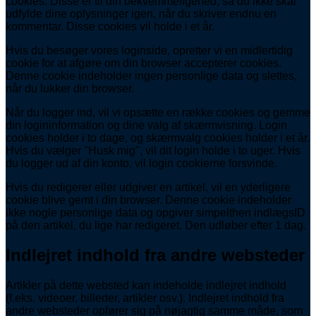
cookies. Disse er til din bekvemmeligehed, så du ikke skal
udfylde dine oplysninger igen, når du skriver endnu en
kommentar. Disse cookies vil holde i et år.
Hvis du besøger vores loginside, opretter vi en midlertidig
cookie for at afgøre om din browser accepterer cookies.
Denne cookie indeholder ingen personlige data og slettes,
når du lukker din browser.
Når du logger ind, vil vi opsætte en række cookies og gemme
din logininformation og dine valg af skærmvisning. Login
cookies holder i to dage, og skærmvalg cookies holder i et år.
Hvis du vælger "Husk mig", vil dit login holde i to uger. Hvis
du logger ud af din konto, vil login cookierne forsvinde.
Hvis du redigerer eller udgiver en artikel, vil en yderligere
cookie blive gemt i din browser. Denne cookie indeholder
ikke nogle personlige data og opgiver simpelthen indlægsID
på den artikel, du lige har redigeret. Den udløber efter 1 dag.
Indlejret indhold fra andre websteder
Artikler på dette websted kan indeholde indlejret indhold
(f.eks. videoer, billeder, artikler osv.). Indlejret indhold fra
andre websteder opfører sig på nøjagtig samme måde, som