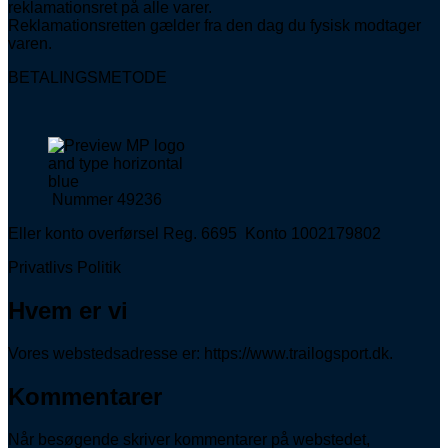
reklamationsret på alle varer.
Reklamationsretten gælder fra den dag du fysisk modtager
varen.
BETALINGSMETODE
Nummer 49236
Eller konto overførsel Reg. 6695 Konto 1002179802
Privatlivs Politik
Hvem er vi
Vores webstedsadresse er: https://www.trailogsport.dk.
Kommentarer
Når besøgende skriver kommentarer på webstedet,