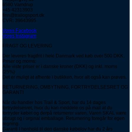
6580 Vamdrup
+45 42313903
finn@trailogsport.dk
CVR: 39643995
Vores Facebook
Vores Instagram
FRAGT OG LEVERING
Der leveres fragtfrit i hele Danmark ved køb over 500 DKK.
Priser og moms:
Alle viste priser er i danske kroner (DKK) og inkl. moms
(25%)
Det er muligt at afhente i butikken, hvor alt også kan prøves.
RETURNERING, OMBYTNING, FORTRYDELSESRET OG
GARANTI
Når du handler hos Trail & Sport, har du 14 dages
fortrydelsesret, hvor du kan meddele os på mail at du
fortryder købet og derpå returnerer varen. Varen SKAL være
ubrugt og i orginal emballage. Returnering foregår for egen
regning.
Garanti I henhold til den danske købelov har du 2 års