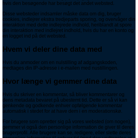
hvis den besøgende har besøgt det andet websted.
Disse websteder indsamler måske data om dig, bruger
cookies, indlejrer ekstra tredjeparts sporing, og overvåger din
interaktion med dette indlejrede indhold, heriblandt at spore
din interaktion med indlejret indhold, hvis du har en konto og
en logget ind på det websted.
Hvem vi deler dine data med
Hvis du anmoder om en nulstilling af adgangskoden,
medtages din IP-adresse i e-mailen med nustillingen.
Hvor længe vi gemmer dine data
Hvis du skriver en kommentar, så bliver kommentarer og
dens metadata bevaret på ubestemt tid. Dette er så vi kan
genkende og godkende enhver opfølgende kommentar
automatisk i stedet for at have dem i en moderationskø.
For brugere som opretter sig på vores websted (om nogen),
gemmer vi også den personlige information de giver til deres
brugerprofil. Alle brugere kan se, redigere, eller slette deres