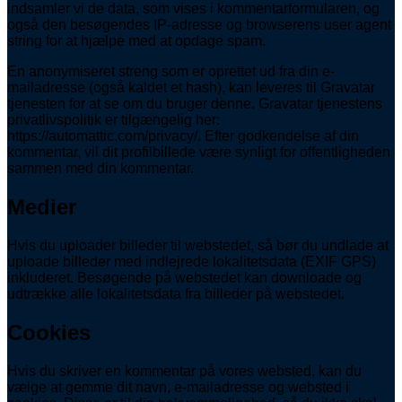
indsamler vi de data, som vises i kommentarformularen, og
også den besøgendes IP-adresse og browserens user agent
string for at hjælpe med at opdage spam.
En anonymiseret streng som er oprettet ud fra din e-
mailadresse (også kaldet et hash), kan leveres til Gravatar
tjenesten for at se om du bruger denne. Gravatar tjenestens
privatlivspolitik er tilgængelig her:
https://automattic.com/privacy/. Efter godkendelse af din
kommentar, vil dit profilbillede være synligt for offentligheden
sammen med din kommentar.
Medier
Hvis du uploader billeder til webstedet, så bør du undlade at
uploade billeder med indlejrede lokalitetsdata (EXIF GPS)
inkluderet. Besøgende på webstedet kan downloade og
udtrække alle lokalitetsdata fra billeder på webstedet.
Cookies
Hvis du skriver en kommentar på vores websted, kan du
vælge at gemme dit navn, e-mailadresse og websted i