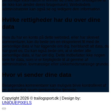
personlige information til enhver tid (med den undtagelse at
de ikke kan ændre deres brugernavn). Webstedets
administratorer kan også se og redigere den information.
Hvilke rettigheder har du over dine
data
Hvis du har en konto på dette websted, eller har skrevet
kommentarer, kan du bede om en eksporteret fil med de
personlige data vi har liggende om dig, heriblandt alt data, du
har givet os. Du kan også bede om, at vi sletter alle
personlige data, vi har om dig. Dette indbefatter ikke nogen
form for data, som vi er forpligtede til at gemme af
administrative, lovmæssige eller sikkerhedsmæssige grunde.
Hvor vi sender dine data
Besøgendes kommentarer kan muligvis blive kontrolleret af
en automatisk spam-genkendelse tjeneste.
Copyright 2026 © trailogsport.dk | Design by:
UNIQUEPIXELS