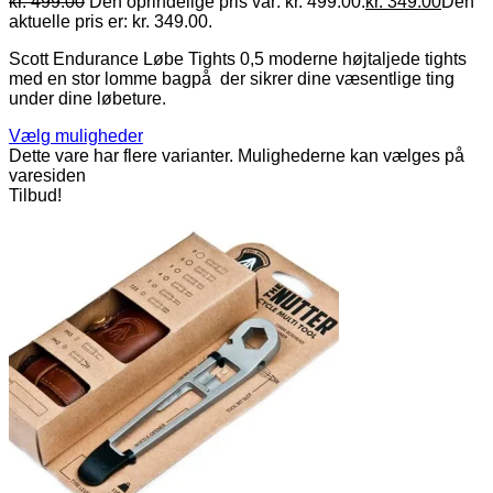
kr.
499.00
Den oprindelige pris var: kr. 499.00.
kr.
349.00
Den
aktuelle pris er: kr. 349.00.
Scott Endurance Løbe Tights 0,5 moderne højtaljede tights
med en stor lomme bagpå der sikrer dine væsentlige ting
under dine løbeture.
Vælg muligheder
Dette vare har flere varianter. Mulighederne kan vælges på
varesiden
Tilbud!