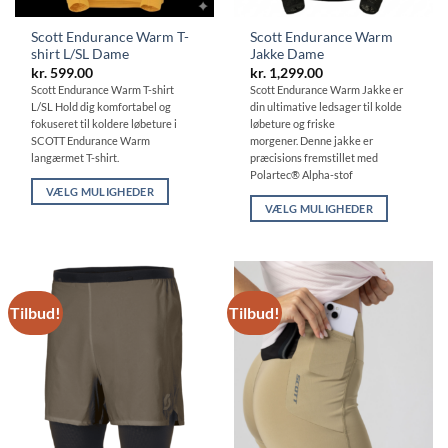
Scott Endurance Warm T-
Scott Endurance Warm
shirt L/SL Dame
Jakke Dame
kr.
599.00
kr.
1,299.00
Scott Endurance Warm T-shirt
Scott Endurance Warm Jakke er
L/SL Hold dig komfortabel og
din ultimative ledsager til kolde
fokuseret til koldere løbeture i
løbeture og friske
SCOTT Endurance Warm
morgener. Denne jakke er
langærmet T-shirt.
præcisions fremstillet med
Polartec® Alpha-stof
VÆLG MULIGHEDER
VÆLG MULIGHEDER
Dette
Dette
vare
vare
har
har
flere
flere
varianter.
Tilbud!
Tilbud!
varianter.
Mulighederne
Mulighederne
kan
kan
vælges
vælges
på
på
varesiden
varesiden