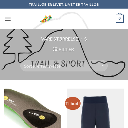
Fortsæt
TRAILLØB ER LIVET, LIVET ER TRAILLØB
til
indhold
0
VARE STØRRELSE
/
S
FILTER
Tilbud!