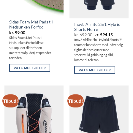
Sidas Foam Met Pads til
Inov8 Airlite 2in1 Hybrid
Nedsunken Forfod
Shorts Herre
kr.
99.00
Den
Den
kr.
699.00
kr.
594.15
Sidas Foam Met Pads til
oprindelige
aktuelle
Inov8 Airlite 2in1 Hybrid Shorts 7"
pris
pris
Nedsunken Forfod disse
tommer løbeshorts med indvendig
var:
er:
skumpuder til forfoden
kr. 699.00.
kr. 594.15.
tights der beskytter mod
(metatarsalpuder) afspænder
smertefuld gnidning og slid,
forfoden
lomme til telefon.
VÆLG MULIGHEDER
VÆLG MULIGHEDER
Dette
Dette
vare
vare
har
har
flere
flere
varianter.
Tilbud!
Tilbud!
varianter.
Mulighederne
Mulighederne
kan
kan
vælges
vælges
på
på
varesiden
varesiden