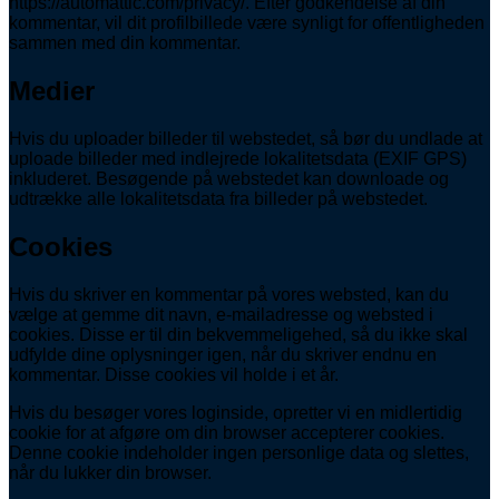
https://automattic.com/privacy/. Efter godkendelse af din
kommentar, vil dit profilbillede være synligt for offentligheden
sammen med din kommentar.
Medier
Hvis du uploader billeder til webstedet, så bør du undlade at
uploade billeder med indlejrede lokalitetsdata (EXIF GPS)
inkluderet. Besøgende på webstedet kan downloade og
udtrække alle lokalitetsdata fra billeder på webstedet.
Cookies
Hvis du skriver en kommentar på vores websted, kan du
vælge at gemme dit navn, e-mailadresse og websted i
cookies. Disse er til din bekvemmeligehed, så du ikke skal
udfylde dine oplysninger igen, når du skriver endnu en
kommentar. Disse cookies vil holde i et år.
Hvis du besøger vores loginside, opretter vi en midlertidig
cookie for at afgøre om din browser accepterer cookies.
Denne cookie indeholder ingen personlige data og slettes,
når du lukker din browser.