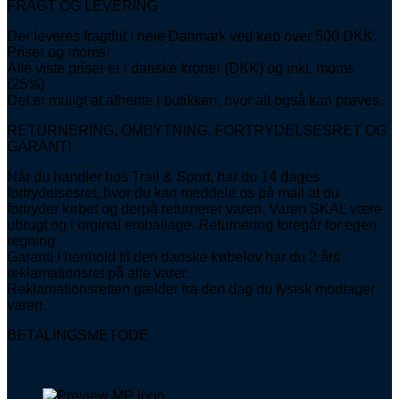
FRAGT OG LEVERING
Der leveres fragtfrit i hele Danmark ved køb over 500 DKK.
Priser og moms:
Alle viste priser er i danske kroner (DKK) og inkl. moms
(25%)
Det er muligt at afhente i butikken, hvor alt også kan prøves.
RETURNERING, OMBYTNING, FORTRYDELSESRET OG
GARANTI
Når du handler hos Trail & Sport, har du 14 dages
fortrydelsesret, hvor du kan meddele os på mail at du
fortryder købet og derpå returnerer varen. Varen SKAL være
ubrugt og i orginal emballage. Returnering foregår for egen
regning.
Garanti I henhold til den danske købelov har du 2 års
reklamationsret på alle varer.
Reklamationsretten gælder fra den dag du fysisk modtager
varen.
BETALINGSMETODE