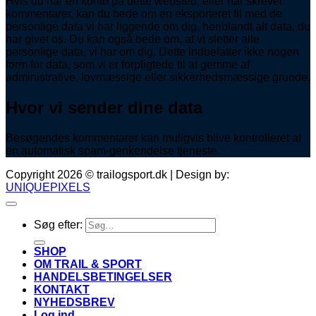
Hvis du har en konto på dette websted, eller har skrevet
kommentarer, kan du bede om en eksporteret fil med de
personlige data vi har liggende om dig, heriblandt alt data, du
har givet os. Du kan også bede om, at vi sletter alle
personlige data, vi har om dig. Dette indbefatter ikke nogen
form for data, som vi er forpligtede til at gemme af
administrative, lovmæssige eller sikkerhedsmæssige grunde.
Hvor vi sender dine data
Besøgendes kommentarer kan muligvis blive kontrolleret af
en automatisk spam-genkendelse tjeneste.
Copyright 2026 © trailogsport.dk | Design by:
UNIQUEPIXELS
Søg efter:
SHOP
OM TRAIL & SPORT
HANDELSBETINGELSER
KONTAKT
NYHEDSBREV
Log ind