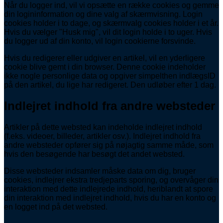
Når du logger ind, vil vi opsætte en række cookies og gemme
din logininformation og dine valg af skærmvisning. Login
cookies holder i to dage, og skærmvalg cookies holder i et år.
Hvis du vælger "Husk mig", vil dit login holde i to uger. Hvis
du logger ud af din konto, vil login cookierne forsvinde.
Hvis du redigerer eller udgiver en artikel, vil en yderligere
cookie blive gemt i din browser. Denne cookie indeholder
ikke nogle personlige data og opgiver simpelthen indlægsID
på den artikel, du lige har redigeret. Den udløber efter 1 dag.
Indlejret indhold fra andre websteder
Artikler på dette websted kan indeholde indlejret indhold
(f.eks. videoer, billeder, artikler osv.). Indlejret indhold fra
andre websteder opfører sig på nøjagtig samme måde, som
hvis den besøgende har besøgt det andet websted.
Disse websteder indsamler måske data om dig, bruger
cookies, indlejrer ekstra tredjeparts sporing, og overvåger din
interaktion med dette indlejrede indhold, heriblandt at spore
din interaktion med indlejret indhold, hvis du har en konto og
en logget ind på det websted.