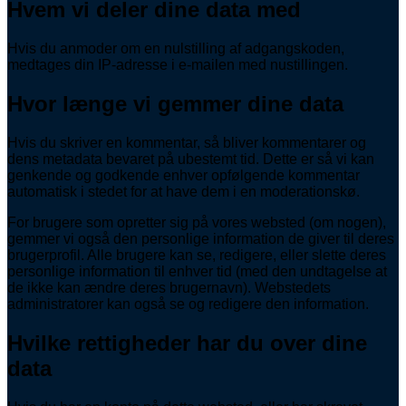
Hvem vi deler dine data med
Hvis du anmoder om en nulstilling af adgangskoden,
medtages din IP-adresse i e-mailen med nustillingen.
Hvor længe vi gemmer dine data
Hvis du skriver en kommentar, så bliver kommentarer og
dens metadata bevaret på ubestemt tid. Dette er så vi kan
genkende og godkende enhver opfølgende kommentar
automatisk i stedet for at have dem i en moderationskø.
For brugere som opretter sig på vores websted (om nogen),
gemmer vi også den personlige information de giver til deres
brugerprofil. Alle brugere kan se, redigere, eller slette deres
personlige information til enhver tid (med den undtagelse at
de ikke kan ændre deres brugernavn). Webstedets
administratorer kan også se og redigere den information.
Hvilke rettigheder har du over dine
data