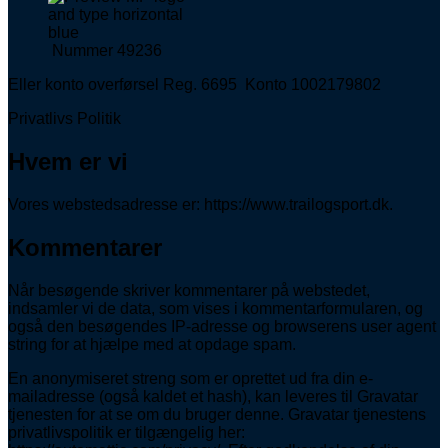
Nummer 49236
Eller konto overførsel Reg. 6695 Konto 1002179802
Privatlivs Politik
Hvem er vi
Vores webstedsadresse er: https://www.trailogsport.dk.
Kommentarer
Når besøgende skriver kommentarer på webstedet,
indsamler vi de data, som vises i kommentarformularen, og
også den besøgendes IP-adresse og browserens user agent
string for at hjælpe med at opdage spam.
En anonymiseret streng som er oprettet ud fra din e-
mailadresse (også kaldet et hash), kan leveres til Gravatar
tjenesten for at se om du bruger denne. Gravatar tjenestens
privatlivspolitik er tilgængelig her: