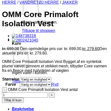
HERRE
/
VANDRETØJ HERRE
/
JAKKER
OMM Core Primaloft
Isolation Vest
Ingen varer i kurven.
Tilbage til shoppen
0
Kurv
kr.
699.00
Den oprindelige pris var: kr. 699.00.
kr.
279.60
Den
aktuelle pris er: kr. 279.60.
OMM Core Primaloft Isolation Vest Bygget af en syntetisk
plume vævet gennem et strikket mesh, tilbyder Core varmen
fra en fleece med halvdelen af vægten
Ingen varer i kurven.
Størrelse
Tilbage til shoppen
Farve
Ryd
OMM Core Primaloft Isolation Vest antal
Tilføj til kurv
Beskrivelse