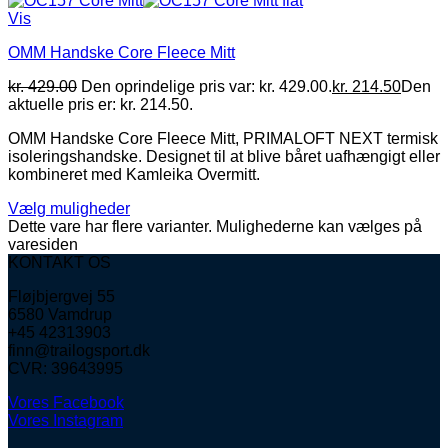
Vis
OMM Handske Core Fleece Mitt
kr.
429.00
Den oprindelige pris var: kr. 429.00.
kr.
214.50
Den
aktuelle pris er: kr. 214.50.
OMM Handske Core Fleece Mitt, PRIMALOFT NEXT termisk
isoleringshandske. Designet til at blive båret uafhængigt eller
kombineret med Kamleika Overmitt.
Vælg muligheder
Dette vare har flere varianter. Mulighederne kan vælges på
varesiden
KONTAKT OS
Fløjbjergvej 55
6580 Vamdrup
+45 42313903
finn@trailogsport.dk
CVR: 39643995
Vores Facebook
Vores Instagram