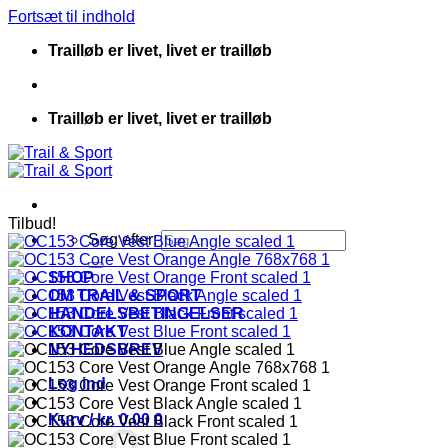
Fortsæt til indhold
Trailløb er livet, livet er trailløb
Trailløb er livet, livet er trailløb
Tilbud!
Søg efter:
SHOP
OM TRAIL & SPORT
HANDELSBETINGELSER
KONTAKT
NYHEDSBREV
Log ind
Kurv /
kr.
0.00
0