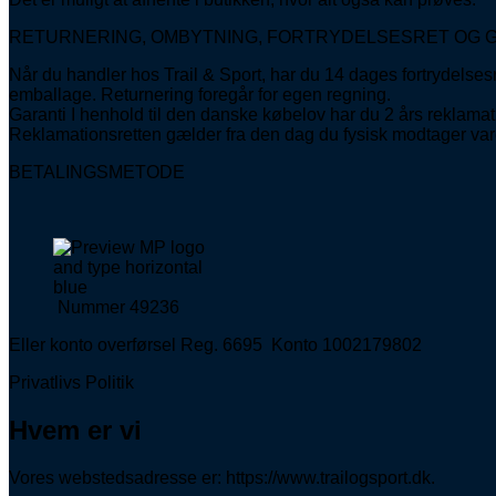
RETURNERING, OMBYTNING, FORTRYDELSESRET OG 
Når du handler hos Trail & Sport, har du 14 dages fortrydelses
emballage. Returnering foregår for egen regning.
Garanti I henhold til den danske købelov har du 2 års reklamati
Reklamationsretten gælder fra den dag du fysisk modtager var
BETALINGSMETODE
Nummer 49236
Eller konto overførsel Reg. 6695 Konto 1002179802
Privatlivs Politik
Hvem er vi
Vores webstedsadresse er: https://www.trailogsport.dk.