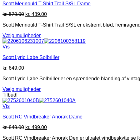
Scott Merinould T-Shirt Trail S/SL Dame
varianter.
Mulighederne
Den
Den
kr.
579.00
kr.
439.00
kan
oprindelige
aktuelle
vælges
Scott Merinould T-Shirt Trail S/SL er ekstremt blød, fremrage
pris
pris
på
var:
er:
varesiden
Vælg muligheder
kr. 579.00.
kr. 439.00.
Dette
vare
Vis
har
Scott Lyric Løbe Solbriller
flere
varianter.
kr.
649.00
Mulighederne
kan
Scott Lyric Løbe Solbriller er en spændende blanding af vintage
vælges
på
Vælg muligheder
varesiden
Dette
Tilbud!
vare
har
Vis
flere
Scott RC Vindbreaker Anorak Dame
varianter.
Mulighederne
Den
Den
kr.
849.00
kr.
499.00
kan
oprindelige
aktuelle
vælges
Scott RC Vindbreaker Anorak Den er ultralet vindbeskyttelse 
pris
pris
på