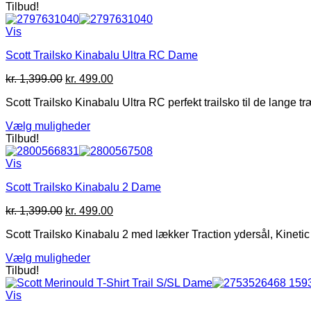
Tilbud!
Vis
Scott Trailsko Kinabalu Ultra RC Dame
Den
Den
kr.
1,399.00
kr.
499.00
oprindelige
aktuelle
Scott Trailsko Kinabalu Ultra RC perfekt trailsko til de lange
pris
pris
var:
er:
Vælg muligheder
kr. 1,399.00.
kr. 499.00.
Dette
Tilbud!
vare
har
Vis
flere
Scott Trailsko Kinabalu 2 Dame
varianter.
Mulighederne
Den
Den
kr.
1,399.00
kr.
499.00
kan
oprindelige
aktuelle
vælges
Scott Trailsko Kinabalu 2 med lækker Traction ydersål, Kineti
pris
pris
på
var:
er:
varesiden
Vælg muligheder
kr. 1,399.00.
kr. 499.00.
Dette
Tilbud!
vare
har
Vis
flere