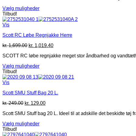
var:
er:
varesiden
Vælg muligheder
kr. 849.00.
kr. 499.00.
Dette
Tilbud!
vare
har
Vis
flere
Scott RC Løbe Regnjakke Herre
varianter.
Mulighederne
Den
Den
kr.
1,699.00
kr.
1,019.40
kan
oprindelige
aktuelle
vælges
SCOTT RC løbe regnjakke meget stor åndbarhed og vandtæthed 
pris
pris
på
var:
er:
varesiden
Vælg muligheder
kr. 1,699.00.
kr. 1,019.40.
Dette
Tilbud!
vare
har
Vis
flere
Scott SMU Stuff Bag 20 L.
varianter.
Mulighederne
Den
Den
kr.
249.00
kr.
129.00
kan
oprindelige
aktuelle
vælges
Scott SMU Stuff bag 20 L. Ideel til at adskille det beskidte tøj fr
pris
pris
på
var:
er:
varesiden
Vælg muligheder
kr. 249.00.
kr. 129.00.
Dette
Tilbud!
vare