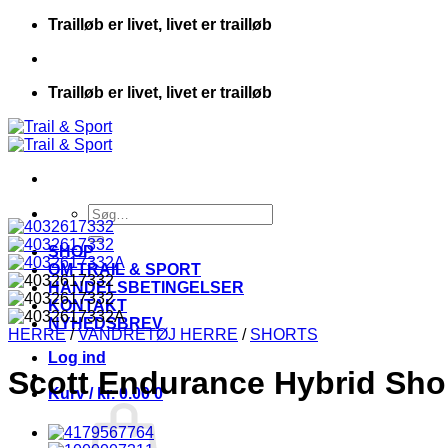
Fortsæt
Trailløb er livet, livet er trailløb
til
indhold
Trailløb er livet, livet er trailløb
Søg
efter:
SHOP
OM TRAIL & SPORT
HANDELSBETINGELSER
KONTAKT
NYHEDSBREV
HERRE
/
VANDRETØJ HERRE
/
SHORTS
Log ind
Scott Endurance Hybrid Shor
Kurv /
kr.
0.00
0