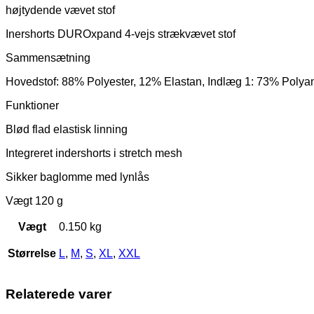
højtydende vævet stof
Inershorts DUROxpand 4-vejs strækvævet stof
Sammensætning
Hovedstof: 88% Polyester, 12% Elastan, Indlæg 1: 73% Polya
Funktioner
Blød flad elastisk linning
Integreret indershorts i stretch mesh
Sikker baglomme med lynlås
Vægt 120 g
Vægt
0.150 kg
Størrelse
L
,
M
,
S
,
XL
,
XXL
Relaterede varer