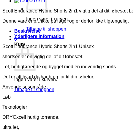
Scott Endurance Hybrid Shorts 2in1 vigtig del af dit løbesæt Let
Ingen varer i kurven.
Denne vare er p.t. ikke på lager og er derfor ikke tilgængelig.
Tilbage til shoppen
Beskrivelse
Yderligere information
0
Kurv
Scott Endurance Hybrid Shorts 2in1 Unisex
shortsen er en vigtig del af dit løbesæt.
Let, hurtigtørrende og bygget med en indvendig shorts.
Det er alt hvad du har brug for til din løbetur.
Ingen varer i kurven.
Anvendelsesområde
Tilbage til shoppen
Løb
Teknologier
DRYOxcell hurtig tørrende,
ultra let,