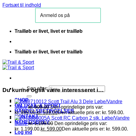
Fortsæt til indhold
Trailløb er livet, livet er trailløb
Trailløb er livet, livet er trailløb
Søg efter:
Du kunne også være interesseret i…
SHOP
Scott Trail Alu 3 Dele Løbe/Vandre
OM TRAIL & SPORT
Stave
kr.
999.00
Den oprindelige pris var:
HANDELSBETINGELSER
kr. 999.00.
kr.
599.00
Den aktuelle pris er: kr. 599.00.
KONTAKT
Scott RC Carbon 2 stk. Løbe/Vandre
NYHEDSBREV
Stave
kr.
1,199.00
Den oprindelige pris var:
kr. 1,199.00.
kr.
599.00
Den aktuelle pris er: kr. 599.00.
Log ind