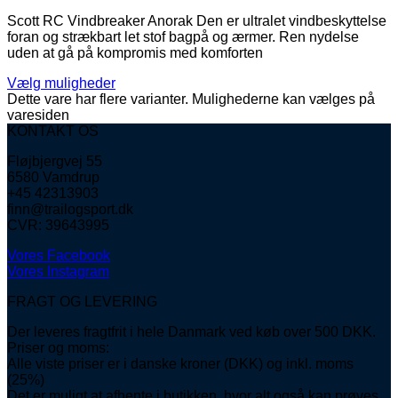
Scott RC Vindbreaker Anorak Den er ultralet vindbeskyttelse
foran og strækbart let stof bagpå og ærmer. Ren nydelse
uden at gå på kompromis med komforten
Vælg muligheder
Dette vare har flere varianter. Mulighederne kan vælges på
varesiden
KONTAKT OS
Fløjbjergvej 55
6580 Vamdrup
+45 42313903
finn@trailogsport.dk
CVR: 39643995
Vores Facebook
Vores Instagram
FRAGT OG LEVERING
Der leveres fragtfrit i hele Danmark ved køb over 500 DKK.
Priser og moms:
Alle viste priser er i danske kroner (DKK) og inkl. moms
(25%)
Det er muligt at afhente i butikken, hvor alt også kan prøves.