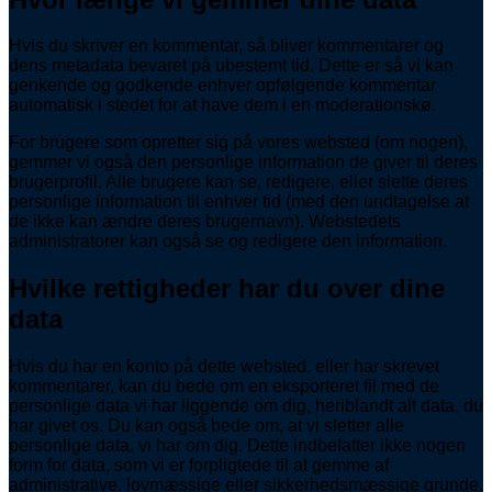
Hvis du skriver en kommentar, så bliver kommentarer og
dens metadata bevaret på ubestemt tid. Dette er så vi kan
genkende og godkende enhver opfølgende kommentar
automatisk i stedet for at have dem i en moderationskø.
For brugere som opretter sig på vores websted (om nogen),
gemmer vi også den personlige information de giver til deres
brugerprofil. Alle brugere kan se, redigere, eller slette deres
personlige information til enhver tid (med den undtagelse at
de ikke kan ændre deres brugernavn). Webstedets
administratorer kan også se og redigere den information.
Hvilke rettigheder har du over dine
data
Hvis du har en konto på dette websted, eller har skrevet
kommentarer, kan du bede om en eksporteret fil med de
personlige data vi har liggende om dig, heriblandt alt data, du
har givet os. Du kan også bede om, at vi sletter alle
personlige data, vi har om dig. Dette indbefatter ikke nogen
form for data, som vi er forpligtede til at gemme af
administrative, lovmæssige eller sikkerhedsmæssige grunde.