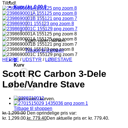
Tilbud!
Kurv /
kr.
0.00
0
Ingen varer i kurven.
Tilbage til shoppen
HERRE
/
UDSTYR
/
LØBESTAVE
0
Kurv
Scott RC Carbon 3-Dele
Løbe/Vandre Stave
Ingen varer i kurven.
Tilbage til shoppen
kr.
1,299.00
Den oprindelige pris var:
kr. 1,299.00.
kr.
779.40
Den aktuelle pris er: kr. 779.40.