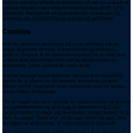
Hvis du uploader billeder til webstedet, så bør du undlade at
uploade billeder med indlejrede lokalitetsdata (EXIF GPS)
inkluderet. Besøgende på webstedet kan downloade og
udtrække alle lokalitetsdata fra billeder på webstedet.
Cookies
Hvis du skriver en kommentar på vores websted, kan du
vælge at gemme dit navn, e-mailadresse og websted i
cookies. Disse er til din bekvemmeligehed, så du ikke skal
udfylde dine oplysninger igen, når du skriver endnu en
kommentar. Disse cookies vil holde i et år.
Hvis du besøger vores loginside, opretter vi en midlertidig
cookie for at afgøre om din browser accepterer cookies.
Denne cookie indeholder ingen personlige data og slettes,
når du lukker din browser.
Når du logger ind, vil vi opsætte en række cookies og gemme
din logininformation og dine valg af skærmvisning. Login
cookies holder i to dage, og skærmvalg cookies holder i et år.
Hvis du vælger "Husk mig", vil dit login holde i to uger. Hvis
du logger ud af din konto, vil login cookierne forsvinde.