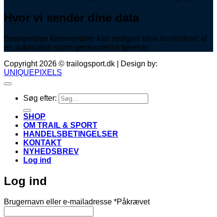
Hvor vi sender dine data
Besøgendes kommentarer kan muligvis blive kontrolleret af
en automatisk spam-genkendelse tjeneste.
Copyright 2026 © trailogsport.dk | Design by:
UNIQUEPIXELS
Søg efter:
SHOP
OM TRAIL & SPORT
HANDELSBETINGELSER
KONTAKT
NYHEDSBREV
Log ind
Log ind
Brugernavn eller e-mailadresse
*
Påkrævet