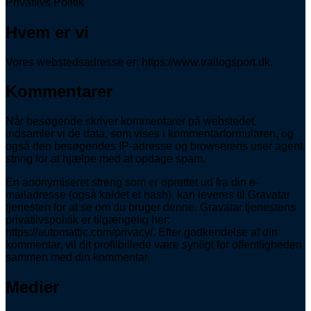
Privatlivs Politik
Hvem er vi
Vores webstedsadresse er: https://www.trailogsport.dk.
Kommentarer
Når besøgende skriver kommentarer på webstedet,
indsamler vi de data, som vises i kommentarformularen, og
også den besøgendes IP-adresse og browserens user agent
string for at hjælpe med at opdage spam.
En anonymiseret streng som er oprettet ud fra din e-
mailadresse (også kaldet et hash), kan leveres til Gravatar
tjenesten for at se om du bruger denne. Gravatar tjenestens
privatlivspolitik er tilgængelig her:
https://automattic.com/privacy/. Efter godkendelse af din
kommentar, vil dit profilbillede være synligt for offentligheden
sammen med din kommentar.
Medier