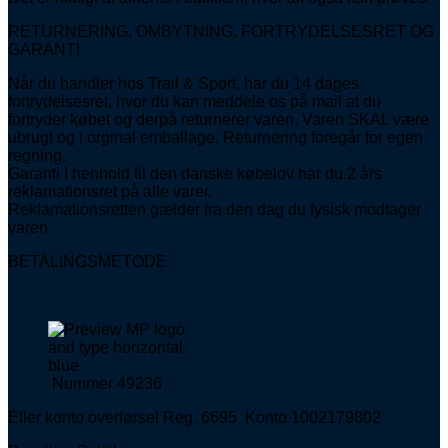
RETURNERING, OMBYTNING, FORTRYDELSESRET OG
GARANTI
Når du handler hos Trail & Sport, har du 14 dages
fortrydelsesret, hvor du kan meddele os på mail at du
fortryder købet og derpå returnerer varen. Varen SKAL være
ubrugt og i orginal emballage. Returnering foregår for egen
regning.
Garanti I henhold til den danske købelov har du 2 års
reklamationsret på alle varer.
Reklamationsretten gælder fra den dag du fysisk modtager
varen.
BETALINGSMETODE
Nummer 49236
Eller konto overførsel Reg. 6695 Konto 1002179802