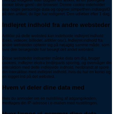
Hvis du redigerer eller udgiver en artikel, vil en yderligere
cookie blive gemt i din browser. Denne cookie indeholder
ikke nogle personlige data og opgiver simpelthen indlægsID
på den artikel, du lige har redigeret. Den udløber efter 1 dag.
Indlejret indhold fra andre websteder
Artikler på dette websted kan indeholde indlejret indhold
(f.eks. videoer, billeder, artikler osv.). Indlejret indhold fra
andre websteder opfører sig på nøjagtig samme måde, som
hvis den besøgende har besøgt det andet websted.
Disse websteder indsamler måske data om dig, bruger
cookies, indlejrer ekstra tredjeparts sporing, og overvåger din
interaktion med dette indlejrede indhold, heriblandt at spore
din interaktion med indlejret indhold, hvis du har en konto og
en logget ind på det websted.
Hvem vi deler dine data med
Hvis du anmoder om en nulstilling af adgangskoden,
medtages din IP-adresse i e-mailen med nustillingen.
Hvor længe vi gemmer dine data