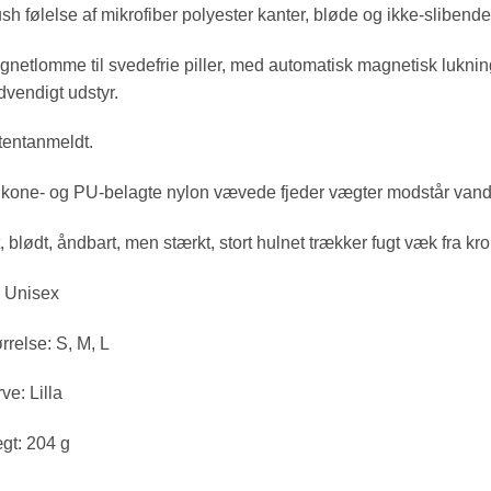
sh følelse af mikrofiber polyester kanter, bløde og ikke-slibend
netlomme til svedefrie piller, med automatisk magnetisk lukning 
vendigt udstyr.
tentanmeldt.
ikone- og PU-belagte nylon vævede fjeder vægter modstår vand, 
, blødt, åndbart, men stærkt, stort hulnet trækker fugt væk fra kr
: Unisex
rrelse: S, M, L
ve: Lilla
gt: 204 g