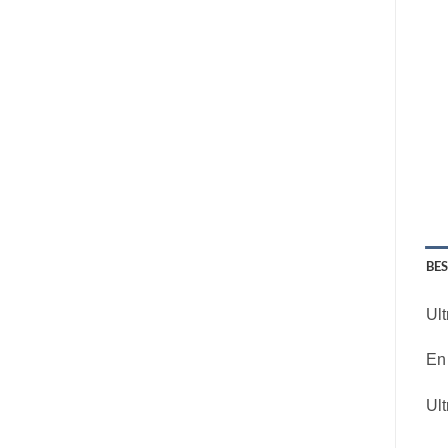
BE
Ul
En 
Ul