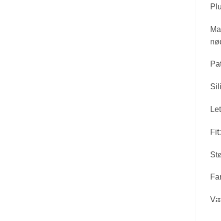
Plu
Mag
nød
Pa
Sil
Let
Fit
Stø
Far
Væ