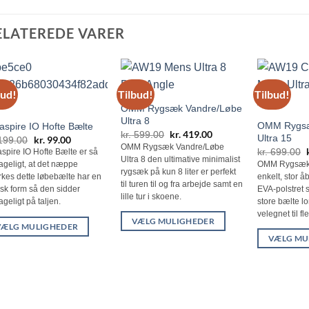
ELATEREDE VARER
bud!
Tilbud!
Tilbud!
OMM Rygsæk Vandre/Løbe
Ultra 8
OMM Rygsæ
raspire IO Hofte Bælte
Den
kr.
419.00
Den
kr.
599.00
Ultra 15
Den
kr.
99.00
Den
199.00
oprindelige
aktuelle
OMM Rygsæk Vandre/Løbe
oprindelige
aktuelle
kr.
699.00
aspire IO Hofte Bælte er så
pris
pris
pris
pris
Ultra 8 den ultimative minimalist
var:
er:
OMM Rygsæk U
geligt, at det næppe
var:
er:
kr. 599.00.
kr. 419.00.
rygsæk på kun 8 liter er perfekt
enkelt, stor å
kr. 199.00.
kr. 99.00.
kes dette løbebælte har en
til turen til og fra arbejde samt en
EVA-polstret 
sk form så den sidder
lille tur i skoene.
store bælte l
geligt på taljen.
velegnet til f
VÆLG MULIGHEDER
VÆLG MULIGHEDER
Dette
VÆLG MU
te
vare
Dette
e
har
vare
flere
har
e
varianter.
flere
anter.