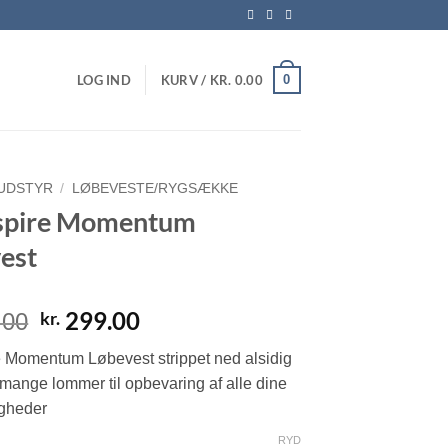
0
LOG IND
KURV /
KR.
0.00
UDSTYR
/
LØBEVESTE/RYGSÆKKE
aspire Momentum
est
Den
Den
299.00
kr.
.00
oprindelige
aktuelle
e Momentum Løbevest strippet ned alsidig
pris
pris
 mange lommer til opbevaring af alle dine
var:
er:
gheder
kr. 799.00.
kr. 299.00.
RYD