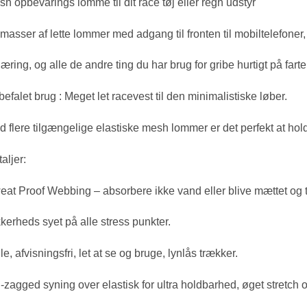
h opbevarings lomme til dit race tøj eller regn udstyr
masser af lette lommer med adgang til fronten til mobiltelefoner,
æring, og alle de andre ting du har brug for gribe hurtigt på farte
efalet brug : Meget let racevest til den minimalistiske løber.
 flere tilgængelige elastiske mesh lommer er det perfekt at hold
aljer:
at Proof Webbing – absorbere ikke vand eller blive mættet og 
kerheds syet på alle stress punkter.
lle, afvisningsfri, let at se og bruge, lynlås trækker.
-zagged syning over elastisk for ultra holdbarhed, øget stretch 