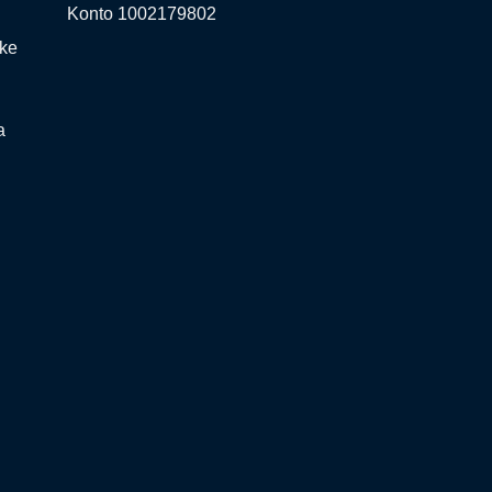
Konto 1002179802
ske
a