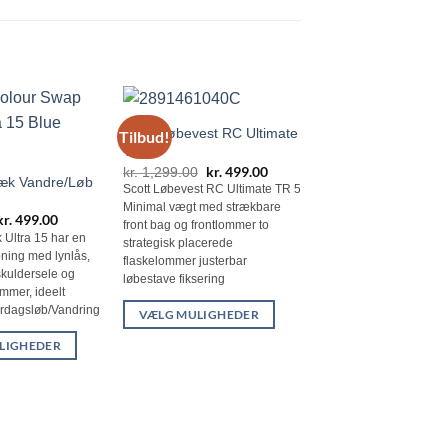
Scott Løbevest RC Ultimate
Tilbud!
TR 5
Den
kr.
499.00
Den
kr.
1,299.00
k Vandre/Løb
oprindelige
aktuelle
Scott Løbevest RC Ultimate TR 5
pris
pris
Minimal vægt med strækbare
var:
er:
Den
kr.
499.00
Den
kr. 1,299.00.
kr. 499.00.
front bag og frontlommer to
oprindelige
aktuelle
ltra 15 har en
strategisk placerede
pris
pris
bning med lynlås,
var:
er:
flaskelommer justerbar
kr. 699.00.
kr. 499.00.
skuldersele og
løbestave fiksering
Scott Løbevest RC 
ommer, ideelt
2
lerdagsløb/Vandring
VÆLG MULIGHEDER
kr.
799.00
Dette
Scott Løbevest RC Ligh
LIGHEDER
den mest minimalistisk
vare
og den mest letteste i s
har
letvægts og åndbart sto
flere
strategisk placerede l
varianter.