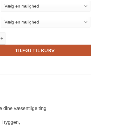
 Momentum Løbevest antal
TILFØJ TIL KURV
le dine væsentlige ting.
i ryggen,