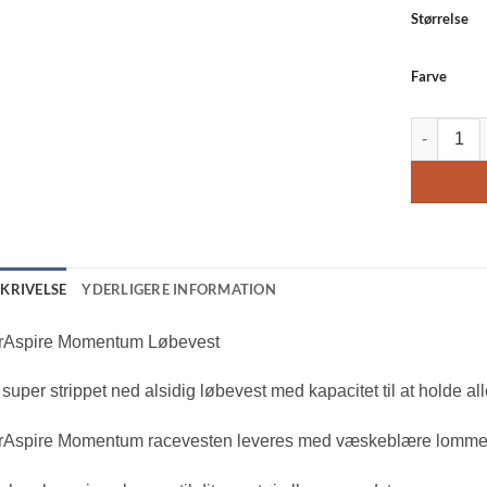
Størrelse
Farve
Ultraspire
SKRIVELSE
YDERLIGERE INFORMATION
trAspire Momentum Løbevest
super strippet ned alsidig løbevest med kapacitet til at holde al
trAspire Momentum racevesten leveres med væskeblære lomme 