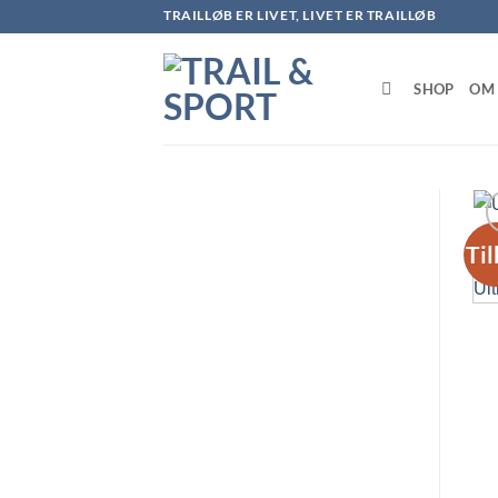
Fortsæt
TRAILLØB ER LIVET, LIVET ER TRAILLØB
til
indhold
SHOP
OM 
Ti