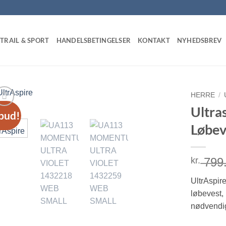
TRAIL & SPORT
HANDELSBETINGELSER
KONTAKT
NYHEDSBREV
HERRE
/
Ultr
lbud!
Løbev
kr.
799
UltrAspir
løbevest,
nødvendi