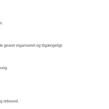
n.
e gearet organiseret og tilgængeligt.
tung.
og rebound.