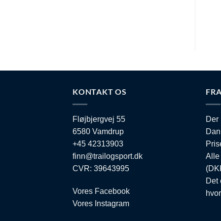
Mul
kan
væl
på
var
KONTAKT OS
FRA
Fløjbjergvej 55
Der 
6580 Vamdrup
Dan
+45 42313903
Pris
finn@trailogsport.dk
Alle
CVR: 39643995
(DKK
Det 
Vores Facebook
hvor
Vores Instagram