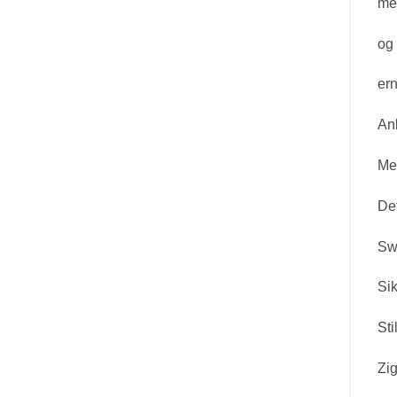
mes
og 
ern
Anb
Med
Det
Swe
Sik
Sti
Zig