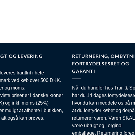
Mulighederne
varianter.
ighederne
kan
Muligheder
vælges
kan
ges
på
vælges
varesiden
på
esiden
varesiden
GT OG LEVERING
RETURNERING, OMBYTNI
FORTRYDELSESRET OG
GARANTI
leveres fragtfrit i hele
mark ved køb over 500 DKK.
er og moms:
Når du handler hos Trail & Sp
 viste priser er i danske kroner
har du 14 dages fortrydelsesr
) og inkl. moms (25%)
hvor du kan meddele os på m
er muligt at afhente i butikken,
at du fortryder købet og derpå
 alt også kan prøves.
returnerer varen. Varen SKAL
være ubrugt og i orginal
emballage. Returnering foreg