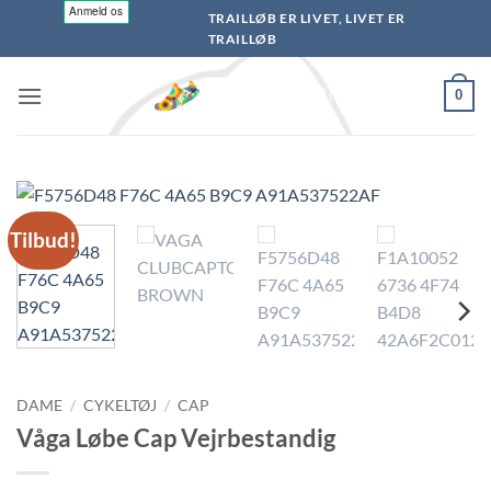
Fortsæt
TRAILLØB ER LIVET, LIVET ER
til
TRAILLØB
indhold
0
Tilbud!
DAME
/
CYKELTØJ
/
CAP
Våga Løbe Cap Vejrbestandig