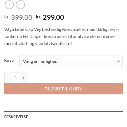
Den
Den
399.00
299.00
kr.
kr.
oprindelige
aktuelle
Våga Løbe Cap Vejrbestandig Konstrueret med dårligt vejr i
pris
pris
var:
er:
tankerne Fell Cap er konstrueret til at afvise elementerne
kr. 399.00.
kr. 299.00.
med et vind- og vandafvisende stof
Farve
Våga Løbe Cap Vejrbestandig antal
TILFØJ TIL KURV
BESKRIVELSE