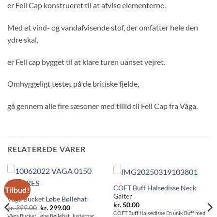
er Fell Cap konstrueret til at afvise elementerne.
Med et vind- og vandafvisende stof, der omfatter hele den
ydre skal,
er Fell cap bygget til at klare turen uanset vejret.
Omhyggeligt testet på de britiske fjelde,
gå gennem alle fire sæsoner med tillid til Fell Cap fra Våga.
RELATEREDE VARER
COFT Buff Halsedisse Neck
Tilbud!
Gaiter
Våga Bucket Løbe Bøllehat
kr.
50.00
Den
Den
kr.
399.00
kr.
299.00
COFT Buff Halsedisse En unik Buff med
oprindelige
aktuelle
Våga Bucket Løbe Bøllehat, Justerbar