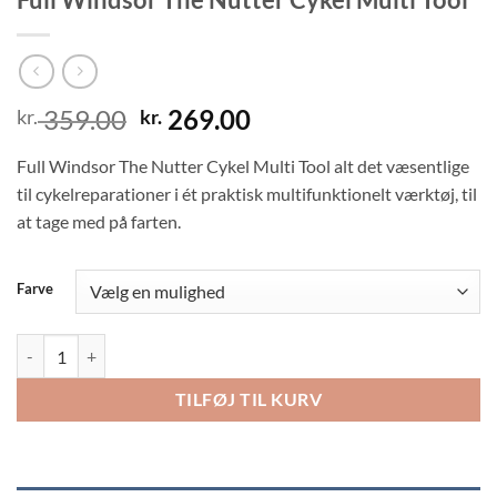
Den
Den
359.00
269.00
kr.
kr.
oprindelige
aktuelle
Full Windsor The Nutter Cykel Multi Tool alt det væsentlige
pris
pris
var:
er:
til cykelreparationer i ét praktisk multifunktionelt værktøj, til
kr. 359.00.
kr. 269.00.
at tage med på farten.
Farve
Full Windsor The Nutter Cykel Multi Tool antal
TILFØJ TIL KURV