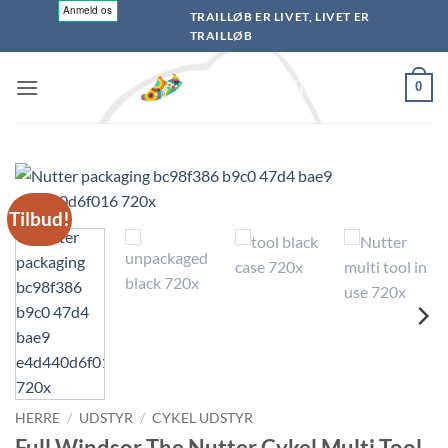
Fortsæt
TRAILLØB ER LIVET, LIVET ER
til
TRAILLØB
indhold
0
Tilbud!
HERRE
/
UDSTYR
/
CYKEL UDSTYR
Full Windsor The Nutter Cykel Multi Tool