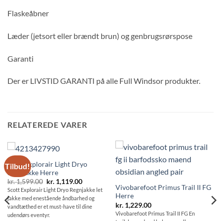
Flaskeåbner
Læder (jetsort eller brændt brun) og genbrugsrørspose
Garanti
Der er LIVSTID GARANTI på alle Full Windsor produkter.
RELATEREDE VARER
Scott Explorair Light Dryo
Tilbud!
Regnjakke Herre
Den
Den
kr.
1,599.00
kr.
1,119.00
oprindelige
aktuelle
Vivobarefoot Primus Trail II FG
Scott Explorair Light Dryo Regnjakke let
pris
pris
Herre
jakke med enestående åndbarhed og
var:
er:
kr.
1,229.00
kr. 1,599.00.
kr. 1,119.00.
vandtæthed er et must-have til dine
Vivobarefoot Primus Trail II FG En
udendørs eventyr.