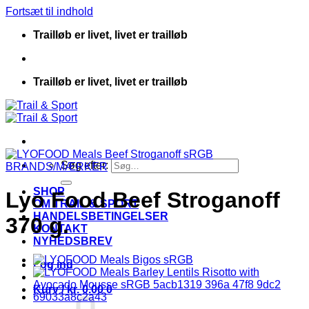
Fortsæt til indhold
Trailløb er livet, livet er trailløb
Trailløb er livet, livet er trailløb
Søg efter:
BRANDS/MÆRKER
SHOP
Lyo Food Beef Stroganoff
OM TRAIL & SPORT
HANDELSBETINGELSER
370 g.
KONTAKT
NYHEDSBREV
Log ind
Kurv /
kr.
0.00
0