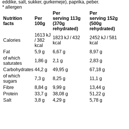
eddike, salt, sukker, gurkemeje), paprika, peber.
* allergen
Per
Per
Nutrition
Per
serving 113g
serving 152g
facts
100g
(370g
(500g
rehydrated)
rehydrated)
1613 kJ
1823 kJ / 432
2452 kJ / 581
Calories
/ 382
kcal
kcal
kcal
Fat
5,9 g
6,67 g
8,97 g
of which
1,86 g
2,1 g
2,83 g
saturates
Carbohydrates
44,2 g
49,95 g
67,18 g
of which
7,3 g
8,25 g
11,1 g
sugars
Fibre
8,84 g
9,99 g
13,44 g
Protein
33,7 g
38,08 g
51,22 g
Salt
3,8 g
4,29 g
5,78 g