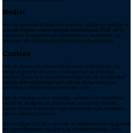
Medier
Hvis du uploader billeder til webstedet, så bør du undlade at
uploade billeder med indlejrede lokalitetsdata (EXIF GPS)
inkluderet. Besøgende på webstedet kan downloade og
udtrække alle lokalitetsdata fra billeder på webstedet.
Cookies
Hvis du skriver en kommentar på vores websted, kan du
vælge at gemme dit navn, e-mailadresse og websted i
cookies. Disse er til din bekvemmeligehed, så du ikke skal
udfylde dine oplysninger igen, når du skriver endnu en
kommentar. Disse cookies vil holde i et år.
Hvis du besøger vores loginside, opretter vi en midlertidig
cookie for at afgøre om din browser accepterer cookies.
Denne cookie indeholder ingen personlige data og slettes,
når du lukker din browser.
Når du logger ind, vil vi opsætte en række cookies og gemme
din logininformation og dine valg af skærmvisning. Login