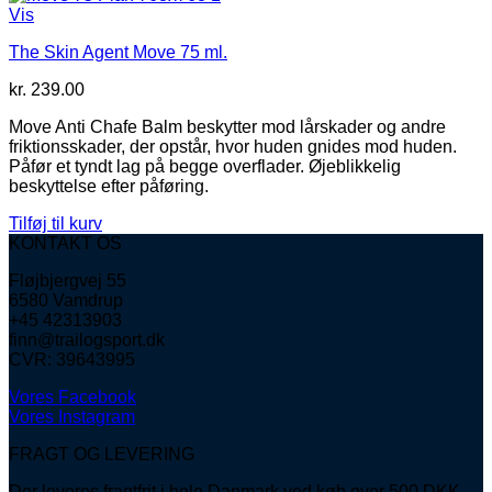
Vis
The Skin Agent Move 75 ml.
kr.
239.00
Move Anti Chafe Balm beskytter mod lårskader og andre
friktionsskader, der opstår, hvor huden gnides mod huden.
Påfør et tyndt lag på begge overflader. Øjeblikkelig
beskyttelse efter påføring.
Tilføj til kurv
KONTAKT OS
Fløjbjergvej 55
6580 Vamdrup
+45 42313903
finn@trailogsport.dk
CVR: 39643995
Vores Facebook
Vores Instagram
FRAGT OG LEVERING
Der leveres fragtfrit i hele Danmark ved køb over 500 DKK.