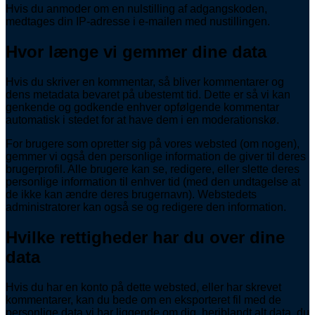
Hvis du anmoder om en nulstilling af adgangskoden,
medtages din IP-adresse i e-mailen med nustillingen.
Hvor længe vi gemmer dine data
Hvis du skriver en kommentar, så bliver kommentarer og
dens metadata bevaret på ubestemt tid. Dette er så vi kan
genkende og godkende enhver opfølgende kommentar
automatisk i stedet for at have dem i en moderationskø.
For brugere som opretter sig på vores websted (om nogen),
gemmer vi også den personlige information de giver til deres
brugerprofil. Alle brugere kan se, redigere, eller slette deres
personlige information til enhver tid (med den undtagelse at
de ikke kan ændre deres brugernavn). Webstedets
administratorer kan også se og redigere den information.
Hvilke rettigheder har du over dine
data
Hvis du har en konto på dette websted, eller har skrevet
kommentarer, kan du bede om en eksporteret fil med de
personlige data vi har liggende om dig, heriblandt alt data, du