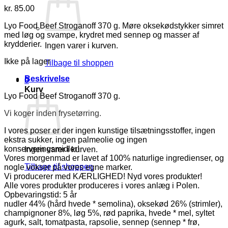
kr.
85.00
Lyo Food Beef Stroganoff 370 g. Møre oksekødstykker simret
med løg og svampe, krydret med sennep og masser af
krydderier.
Ingen varer i kurven.
Ikke på lager
Tilbage til shoppen
Beskrivelse
0
Kurv
Lyo Food Beef Stroganoff 370 g.
Vi koger inden frysetørring.
I vores poser er der ingen kunstige tilsætningsstoffer, ingen
ekstra sukker, ingen palmeolie og ingen
konserveringsmidler!
Ingen varer i kurven.
Vores morgenmad er lavet af 100% naturlige ingredienser, og
Tilbage til shoppen
nogle vokser på vores egne marker.
Vi producerer med KÆRLIGHED! Nyd vores produkter!
Alle vores produkter produceres i vores anlæg i Polen.
Opbevaringstid: 5 år
nudler 44% (hård hvede * semolina), oksekød 26% (strimler),
champignoner 8%, løg 5%, rød paprika, hvede * mel, syltet
agurk, salt, tomatpasta, rapsolie, sennep (sennep * frø,