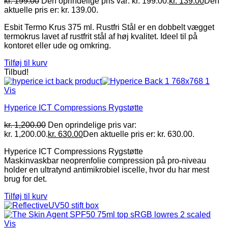
kr.
199.00
Den oprindelige pris var: kr. 199.00.
kr.
139.00
Den
aktuelle pris er: kr. 139.00.
Esbit Termo Krus 375 ml. Rustfri Stål er en dobbelt vægget
termokrus lavet af rustfrit stål af høj kvalitet. Ideel til på
kontoret eller ude og omkring.
Tilføj til kurv
Tilbud!
Vis
Hyperice ICT Compressions Rygstøtte
kr.
1,200.00
Den oprindelige pris var:
kr. 1,200.00.
kr.
630.00
Den aktuelle pris er: kr. 630.00.
Hyperice ICT Compressions Rygstøtte
Maskinvaskbar neoprenfolie compression på pro-niveau
holder en ultratynd antimikrobiel iscelle, hvor du har mest
brug for det.
Tilføj til kurv
Vis