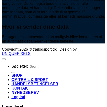
har givet os. Du kan også bede om, at vi sletter alle
personlige data, vi har om dig. Dette indbefatter ikke nogen
form for data, som vi er forpligtede til at gemme af
administrative, lovmæssige eller sikkerhedsmæssige grunde.
Hvor vi sender dine data
Besøgendes kommentarer kan muligvis blive kontrolleret af
en automatisk spam-genkendelse tjeneste.
Copyright 2026 © trailogsport.dk | Design by:
UNIQUEPIXELS
Søg efter:
SHOP
OM TRAIL & SPORT
HANDELSBETINGELSER
KONTAKT
NYHEDSBREV
Log ind