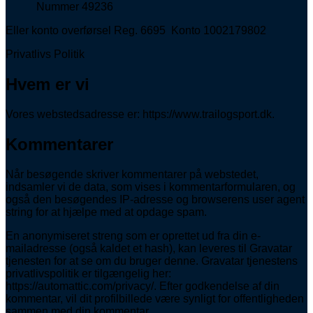
Nummer 49236
Eller konto overførsel Reg. 6695 Konto 1002179802
Privatlivs Politik
Hvem er vi
Vores webstedsadresse er: https://www.trailogsport.dk.
Kommentarer
Når besøgende skriver kommentarer på webstedet,
indsamler vi de data, som vises i kommentarformularen, og
også den besøgendes IP-adresse og browserens user agent
string for at hjælpe med at opdage spam.
En anonymiseret streng som er oprettet ud fra din e-
mailadresse (også kaldet et hash), kan leveres til Gravatar
tjenesten for at se om du bruger denne. Gravatar tjenestens
privatlivspolitik er tilgængelig her:
https://automattic.com/privacy/. Efter godkendelse af din
kommentar, vil dit profilbillede være synligt for offentligheden
sammen med din kommentar.