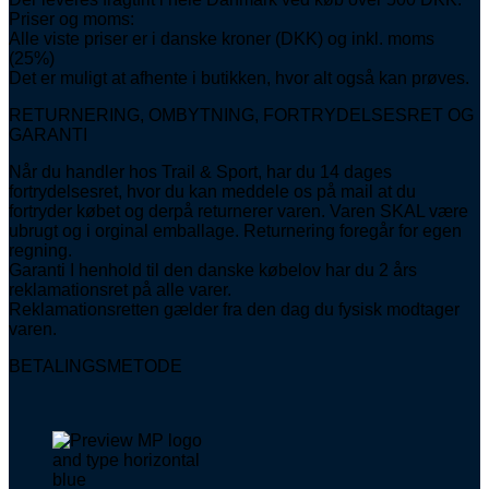
Priser og moms:
Alle viste priser er i danske kroner (DKK) og inkl. moms
(25%)
Det er muligt at afhente i butikken, hvor alt også kan prøves.
RETURNERING, OMBYTNING, FORTRYDELSESRET OG
GARANTI
Når du handler hos Trail & Sport, har du 14 dages
fortrydelsesret, hvor du kan meddele os på mail at du
fortryder købet og derpå returnerer varen. Varen SKAL være
ubrugt og i orginal emballage. Returnering foregår for egen
regning.
Garanti I henhold til den danske købelov har du 2 års
reklamationsret på alle varer.
Reklamationsretten gælder fra den dag du fysisk modtager
varen.
BETALINGSMETODE