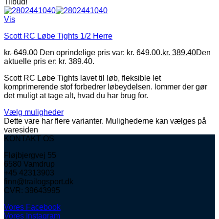
Tilbud!
Vis
Scott RC Løbe Tights 1/2 Herre
kr.
649.00
Den oprindelige pris var: kr. 649.00.
kr.
389.40
Den
aktuelle pris er: kr. 389.40.
Scott RC Løbe Tights lavet til løb, fleksible let
komprimerende stof forbedrer løbeydelsen. lommer der gør
det muligt at tage alt, hvad du har brug for.
Vælg muligheder
Dette vare har flere varianter. Mulighederne kan vælges på
varesiden
KONTAKT OS
Fløjbjergvej 55
6580 Vamdrup
+45 42313903
finn@trailogsport.dk
CVR: 39643995
Vores Facebook
Vores Instagram