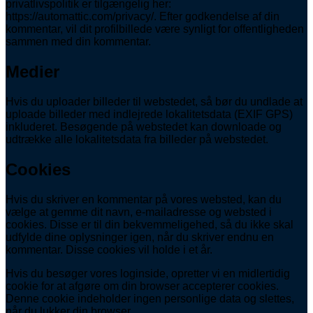
privatlivspolitik er tilgængelig her:
https://automattic.com/privacy/. Efter godkendelse af din
kommentar, vil dit profilbillede være synligt for offentligheden
sammen med din kommentar.
Medier
Hvis du uploader billeder til webstedet, så bør du undlade at
uploade billeder med indlejrede lokalitetsdata (EXIF GPS)
inkluderet. Besøgende på webstedet kan downloade og
udtrække alle lokalitetsdata fra billeder på webstedet.
Cookies
Hvis du skriver en kommentar på vores websted, kan du
vælge at gemme dit navn, e-mailadresse og websted i
cookies. Disse er til din bekvemmeligehed, så du ikke skal
udfylde dine oplysninger igen, når du skriver endnu en
kommentar. Disse cookies vil holde i et år.
Hvis du besøger vores loginside, opretter vi en midlertidig
cookie for at afgøre om din browser accepterer cookies.
Denne cookie indeholder ingen personlige data og slettes,
når du lukker din browser.