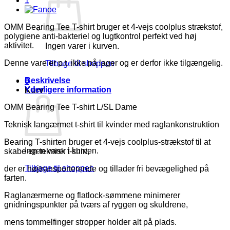
OMM Bearing Tee T-shirt bruger et 4-vejs coolplus strækstof,
polygiene anti-bakteriel og lugtkontrol perfekt ved høj
aktivitet.
Ingen varer i kurven.
Denne vare er p.t. ikke på lager og er derfor ikke tilgængelig.
Tilbage til shoppen
Beskrivelse
0
Yderligere information
Kurv
OMM Bearing Tee T-shirt L/SL Dame
Teknisk langærmet t-shirt til kvinder med raglankonstruktion
Bearing T-shirten bruger et 4-vejs coolplus-strækstof til at
Ingen varer i kurven.
skabe en teknisk t-shirt,
Tilbage til shoppen
der er højtransporterende og tillader fri bevægelighed på
farten.
Raglanærmerne og flatlock-sømmene minimerer
gnidningspunkter på tværs af ryggen og skuldrene,
mens tommelfinger stropper holder alt på plads.