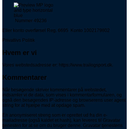
Nummer 49236
Eller konto overførsel Reg. 6695 Konto 1002179802
Privatlivs Politik
Hvem er vi
Vores webstedsadresse er: https://www.trailogsport.dk.
Kommentarer
Når besøgende skriver kommentarer på webstedet,
indsamler vi de data, som vises i kommentarformularen, og
også den besøgendes IP-adresse og browserens user agent
string for at hjælpe med at opdage spam.
En anonymiseret streng som er oprettet ud fra din e-
mailadresse (også kaldet et hash), kan leveres til Gravatar
tjenesten for at se om du bruger denne. Gravatar tjenestens