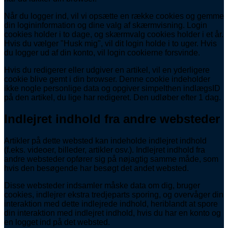
Når du logger ind, vil vi opsætte en række cookies og gemme
din logininformation og dine valg af skærmvisning. Login
cookies holder i to dage, og skærmvalg cookies holder i et år.
Hvis du vælger "Husk mig", vil dit login holde i to uger. Hvis
du logger ud af din konto, vil login cookierne forsvinde.
Hvis du redigerer eller udgiver en artikel, vil en yderligere
cookie blive gemt i din browser. Denne cookie indeholder
ikke nogle personlige data og opgiver simpelthen indlægsID
på den artikel, du lige har redigeret. Den udløber efter 1 dag.
Indlejret indhold fra andre websteder
Artikler på dette websted kan indeholde indlejret indhold
(f.eks. videoer, billeder, artikler osv.). Indlejret indhold fra
andre websteder opfører sig på nøjagtig samme måde, som
hvis den besøgende har besøgt det andet websted.
Disse websteder indsamler måske data om dig, bruger
cookies, indlejrer ekstra tredjeparts sporing, og overvåger din
interaktion med dette indlejrede indhold, heriblandt at spore
din interaktion med indlejret indhold, hvis du har en konto og
en logget ind på det websted.