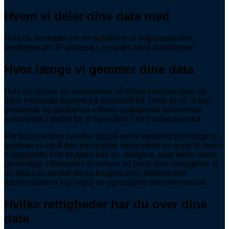
Hvem vi deler dine data med
Hvis du anmoder om en nulstilling af adgangskoden,
medtages din IP-adresse i e-mailen med nustillingen.
Hvor længe vi gemmer dine data
Hvis du skriver en kommentar, så bliver kommentarer og
dens metadata bevaret på ubestemt tid. Dette er så vi kan
genkende og godkende enhver opfølgende kommentar
automatisk i stedet for at have dem i en moderationskø.
For brugere som opretter sig på vores websted (om nogen),
gemmer vi også den personlige information de giver til deres
brugerprofil. Alle brugere kan se, redigere, eller slette deres
personlige information til enhver tid (med den undtagelse at
de ikke kan ændre deres brugernavn). Webstedets
administratorer kan også se og redigere den information.
Hvilke rettigheder har du over dine
data