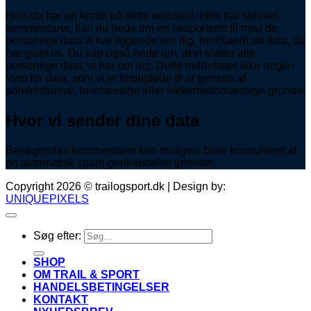
Hvis du har en konto på dette websted, eller har skrevet
kommentarer, kan du bede om en eksporteret fil med de
personlige data vi har liggende om dig, heriblandt alt data, du
har givet os. Du kan også bede om, at vi sletter alle
personlige data, vi har om dig. Dette indbefatter ikke nogen
form for data, som vi er forpligtede til at gemme af
administrative, lovmæssige eller sikkerhedsmæssige grunde.
Hvor vi sender dine data
Besøgendes kommentarer kan muligvis blive kontrolleret af
en automatisk spam-genkendelse tjeneste.
Copyright 2026 © trailogsport.dk | Design by:
UNIQUEPIXELS
Søg efter:
SHOP
OM TRAIL & SPORT
HANDELSBETINGELSER
KONTAKT