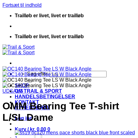
Fortsæt til indhold
Trailløb er livet, livet er trailløb
Trailløb er livet, livet er trailløb
Søg efter:
SHOP
UDSALG
OM TRAIL & SPORT
HANDELSBETINGELSER
KONTAKT
OMM Bearing Tee T-shirt
NYHEDSBREV
L/SL Dame
Log ind
Kurv /
kr.
0.00
0