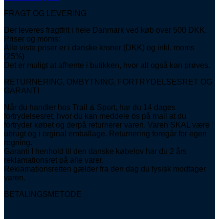
FRAGT OG LEVERING
Der leveres fragtfrit i hele Danmark ved køb over 500 DKK.
Priser og moms:
Alle viste priser er i danske kroner (DKK) og inkl. moms
(25%)
Det er muligt at afhente i butikken, hvor alt også kan prøves.
RETURNERING, OMBYTNING, FORTRYDELSESRET OG
GARANTI
Når du handler hos Trail & Sport, har du 14 dages
fortrydelsesret, hvor du kan meddele os på mail at du
fortryder købet og derpå returnerer varen. Varen SKAL være
ubrugt og i orginal emballage. Returnering foregår for egen
regning.
Garanti I henhold til den danske købelov har du 2 års
reklamationsret på alle varer.
Reklamationsretten gælder fra den dag du fysisk modtager
varen.
BETALINGSMETODE