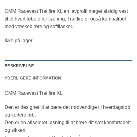
oprindelige
aktuelle
OMM Racevest Trailfire XL en lavprofil meget alsidig vest
pris
pris
til et hvert løbe eller træning, Trailfire er også kompatibel
var:
er:
med væskeblære og softflasker.
kr. 600.00.
kr. 425.00.
Ikke på lager
BESKRIVELSE
YDERLIGERE INFORMATION
OMM Racevest Trailfire XL
Den er designet til at bære det nødvendige til hverdagsløb
og kortere løb,
Den er en afisoleret løsning til at bære dit sæt komfortabelt
og sikkert.