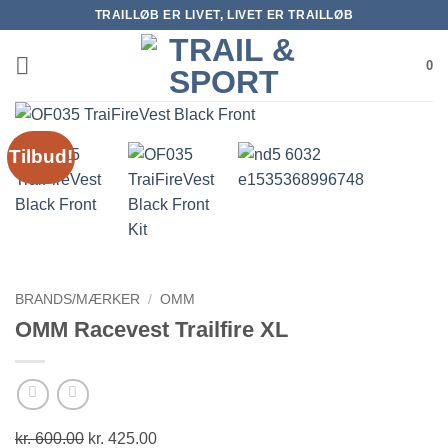
Fortsæt
TRAILLØB ER LIVET, LIVET ER TRAILLØB
til
indhold
0
Tilbud!
BRANDS/MÆRKER
/
OMM
OMM Racevest Trailfire XL
kr.
600.00
Den
kr.
425.00
Den