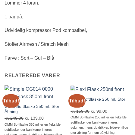
Lommer 4 foran,
1 bagpå,
Udvidelig kompressor Pod kompatibel,
Stoffer Airmesh / Stretch Mesh
Farve : Sort – Gul – Blå
RELATEREDE VARER
OMM Softflaske 250 ml. Stor
Tilbud!
Tilbud!
Åbning
OMM Softflaske 350 ml. Stor
kr.
159.00
Den
kr.
99.00
Den
Åbning
oprindelige
aktuelle
OMM Softflaske 250 ml. er en fleksible
kr.
249.00
Den
kr.
139.00
Den
softflaske, der kan komprimeres i
pris
pris
oprindelige
aktuelle
OMM Softflaske 350 ml. er en fleksible
volumen, mens du drikker, bideventil og
softflaske, der kan komprimeres i
var:
er:
pris
pris
stor åbning for nem påfyldning.
volumen, mens du drikker, bideventil og