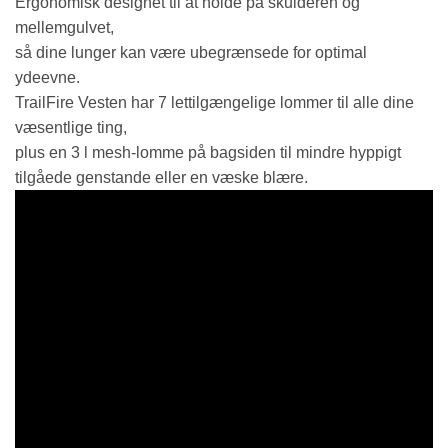
Ergonomisk designet til at holde på skulderen og
mellemgulvet,
så dine lunger kan være ubegrænsede for optimal
ydeevne.
TrailFire Vesten har 7 lettilgængelige lommer til alle dine
væsentlige ting,
plus en 3 l mesh-lomme på bagsiden til mindre hyppigt
tilgåede genstande eller en væske blære.