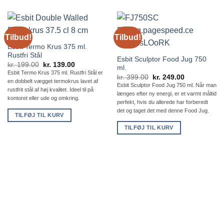
Tilbud!
Tilbud!
Esbit Termo Krus 375 ml.
Rustfri Stål
Esbit Sculptor Food Jug 750
Den
Den
kr.
199.00
kr.
139.00
ml.
oprindelige
aktuelle
Esbit Termo Krus 375 ml. Rustfri Stål er
Den
Den
pris
pris
kr.
399.00
kr.
249.00
en dobbelt vægget termokrus lavet af
oprindelige
aktuelle
var:
er:
Esbit Sculptor Food Jug 750 ml. Når man
pris
pris
kr. 199.00.
kr. 139.00.
rustfrit stål af høj kvalitet. Ideel til på
længes efter ny energi, er et varmt måltid
var:
er:
kontoret eller ude og omkring.
kr. 399.00.
kr. 249.00.
perfekt, hvis du allerede har forberedt
det og taget det med denne Food Jug.
TILFØJ TIL KURV
TILFØJ TIL KURV