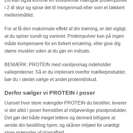
Du kan også komme en tilsvarende mængde proteinpulver
i 2 dl skyr og spise det til morgenmad eller som et lækkert
mellemmåltid.
For at få den maksimale effekt af din træning, er det vigtigt,
at du spiser sundt og varieret. Proteinpulver kan på ingen
måde kompensere for en forkert ernæring, eller give dig
større muskler uden at du gør en indsats.
BEMÆRK: PROTEIN med vaniljesmag indeholder
valleproteiner. Så er du intolerant overfor mælkeprodukter,
bør du i stedet vælge et andet proteintilskud.
Derfor sælger vi PROTEIN i poser
Uanset hvor store mængder PROTEIN du bestiller, leverer
vi det altid i poser fremstillet af miljøvenlige plastprodukter.
Det gør det både meget lettere og dermed billigere at
sende din bestilling hjem, og skåner miljøet for unødigt
store mængder af plastaffald.