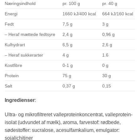
Næringsindhold
pr. 100 g
pr. 40 g
Energi
1660 kJ/400 kcal
664 kJ/160 kcal
Fedt
7,5 g
3 g
– Heraf mættede fedtsyre
2,4 g
0,96 g
Kulhydrart
6,5 g
2,6 g
– Heraf sukkerarter
4 g
1.6
Kostfibre
0-1 g
0 g
Protein
75 g
30 g
Salt
0,37 g
0,15
Ingredienser
:
Ultra- og mikrofiltreret valleproteinkoncentrat, valleprotein-
isolat (udvundet af mælk), aroma, farvestof: rødbede,
sødestoffer: sucralose, acesulfamkalium, emulgator:
sojalichitiner