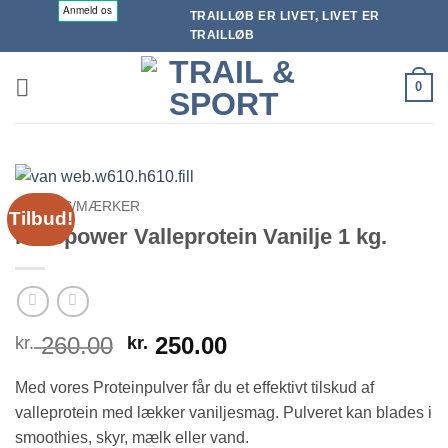
Fortsæt
TRAILLØB ER LIVET, LIVET ER
til
TRAILLØB
indhold
0
BRANDS/MÆRKER
Tilbud!
Purepower Valleprotein Vanilje 1 kg.
Den
Den
260.00
250.00
kr.
kr.
oprindelige
aktuelle
Med vores Proteinpulver får du et effektivt tilskud af
pris
pris
var:
er:
valleprotein med lækker vaniljesmag. Pulveret kan blades i
kr. 260.00.
kr. 250.00.
smoothies, skyr, mælk eller vand.