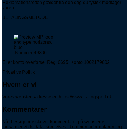
Reklamationsretten gælder fra den dag du fysisk modtager
varen.
BETALINGSMETODE
Nummer 49236
Eller konto overførsel Reg. 6695 Konto 1002179802
Privatlivs Politik
Hvem er vi
Vores webstedsadresse er: https://www.trailogsport.dk.
Kommentarer
Når besøgende skriver kommentarer på webstedet,
indsamler vi de data, som vises i kommentarformularen, og