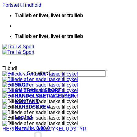
Fortsæt til indhold
Trailløb er livet, livet er trailløb
Trailløb er livet, livet er trailløb
Tilbud!
Søg efter:
SHOP
OM TRAIL & SPORT
HANDELSBETINGELSER
KONTAKT
NYHEDSBREV
Log ind
Kurv /
kr.
0.00
0
HERRE
/
UDSTYR
/
CYKEL UDSTYR