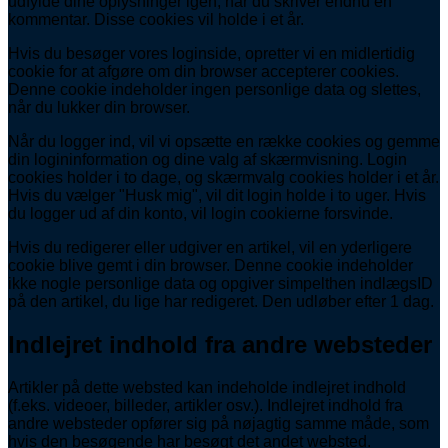
udfylde dine oplysninger igen, når du skriver endnu en
kommentar. Disse cookies vil holde i et år.
Hvis du besøger vores loginside, opretter vi en midlertidig
cookie for at afgøre om din browser accepterer cookies.
Denne cookie indeholder ingen personlige data og slettes,
når du lukker din browser.
Når du logger ind, vil vi opsætte en række cookies og gemme
din logininformation og dine valg af skærmvisning. Login
cookies holder i to dage, og skærmvalg cookies holder i et år.
Hvis du vælger "Husk mig", vil dit login holde i to uger. Hvis
du logger ud af din konto, vil login cookierne forsvinde.
Hvis du redigerer eller udgiver en artikel, vil en yderligere
cookie blive gemt i din browser. Denne cookie indeholder
ikke nogle personlige data og opgiver simpelthen indlægsID
på den artikel, du lige har redigeret. Den udløber efter 1 dag.
Indlejret indhold fra andre websteder
Artikler på dette websted kan indeholde indlejret indhold
(f.eks. videoer, billeder, artikler osv.). Indlejret indhold fra
andre websteder opfører sig på nøjagtig samme måde, som
hvis den besøgende har besøgt det andet websted.