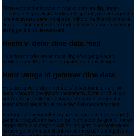
Disse websteder indsamler måske data om dig, bruger
cookies, indlejrer ekstra tredjeparts sporing, og overvåger din
interaktion med dette indlejrede indhold, heriblandt at spore
din interaktion med indlejret indhold, hvis du har en konto og
en logget ind på det websted.
Hvem vi deler dine data med
Hvis du anmoder om en nulstilling af adgangskoden,
medtages din IP-adresse i e-mailen med nustillingen.
Hvor længe vi gemmer dine data
Hvis du skriver en kommentar, så bliver kommentarer og
dens metadata bevaret på ubestemt tid. Dette er så vi kan
genkende og godkende enhver opfølgende kommentar
automatisk i stedet for at have dem i en moderationskø.
For brugere som opretter sig på vores websted (om nogen),
gemmer vi også den personlige information de giver til deres
brugerprofil. Alle brugere kan se, redigere, eller slette deres
personlige information til enhver tid (med den undtagelse at