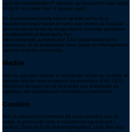
også den besøgendes IP-adresse og browserens user agent
string for at hjælpe med at opdage spam.
En anonymiseret streng som er oprettet ud fra din e-
mailadresse (også kaldet et hash), kan leveres til Gravatar
tjenesten for at se om du bruger denne. Gravatar tjenestens
privatlivspolitik er tilgængelig her:
https://automattic.com/privacy/. Efter godkendelse af din
kommentar, vil dit profilbillede være synligt for offentligheden
sammen med din kommentar.
Medier
Hvis du uploader billeder til webstedet, så bør du undlade at
uploade billeder med indlejrede lokalitetsdata (EXIF GPS)
inkluderet. Besøgende på webstedet kan downloade og
udtrække alle lokalitetsdata fra billeder på webstedet.
Cookies
Hvis du skriver en kommentar på vores websted, kan du
vælge at gemme dit navn, e-mailadresse og websted i
cookies. Disse er til din bekvemmeligehed, så du ikke skal