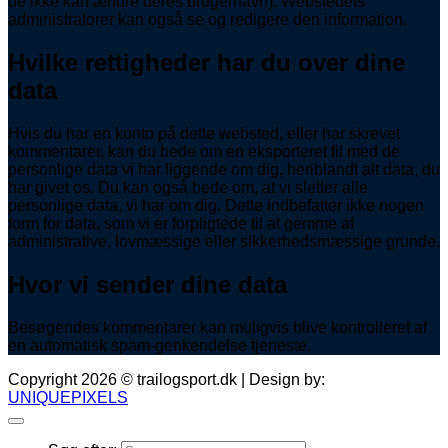
de ikke kan ændre deres brugernavn). Webstedets
administratorer kan også se og redigere den information.
Hvilke rettigheder har du over dine
data
Hvis du har en konto på dette websted, eller har skrevet
kommentarer, kan du bede om en eksporteret fil med de
personlige data vi har liggende om dig, heriblandt alt data, du
har givet os. Du kan også bede om, at vi sletter alle
personlige data, vi har om dig. Dette indbefatter ikke nogen
form for data, som vi er forpligtede til at gemme af
administrative, lovmæssige eller sikkerhedsmæssige grunde.
Hvor vi sender dine data
Besøgendes kommentarer kan muligvis blive kontrolleret af
en automatisk spam-genkendelse tjeneste.
Copyright 2026 © trailogsport.dk | Design by:
UNIQUEPIXELS