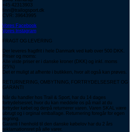
+45 42313903
finn@trailogsport.dk
CVR: 39643995
Vores Facebook
Vores Instagram
FRAGT OG LEVERING
Der leveres fragtfrit i hele Danmark ved køb over 500 DKK.
Priser og moms:
Alle viste priser er i danske kroner (DKK) og inkl. moms
(25%)
Det er muligt at afhente i butikken, hvor alt også kan prøves.
RETURNERING, OMBYTNING, FORTRYDELSESRET OG
GARANTI
Når du handler hos Trail & Sport, har du 14 dages
fortrydelsesret, hvor du kan meddele os på mail at du
fortryder købet og derpå returnerer varen. Varen SKAL være
ubrugt og i orginal emballage. Returnering foregår for egen
regning.
Garanti I henhold til den danske købelov har du 2 års
reklamationsret på alle varer.