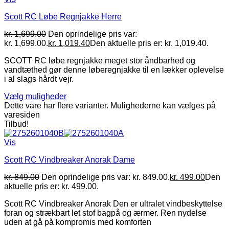
Scott RC Løbe Regnjakke Herre
kr.
1,699.00
Den oprindelige pris var:
kr. 1,699.00.
kr.
1,019.40
Den aktuelle pris er: kr. 1,019.40.
SCOTT RC løbe regnjakke meget stor åndbarhed og
vandtæthed gør denne løberegnjakke til en lækker oplevelse
i al slags hårdt vejr.
Vælg muligheder
Dette vare har flere varianter. Mulighederne kan vælges på
varesiden
Tilbud!
Vis
Scott RC Vindbreaker Anorak Dame
kr.
849.00
Den oprindelige pris var: kr. 849.00.
kr.
499.00
Den
aktuelle pris er: kr. 499.00.
Scott RC Vindbreaker Anorak Den er ultralet vindbeskyttelse
foran og strækbart let stof bagpå og ærmer. Ren nydelse
uden at gå på kompromis med komforten