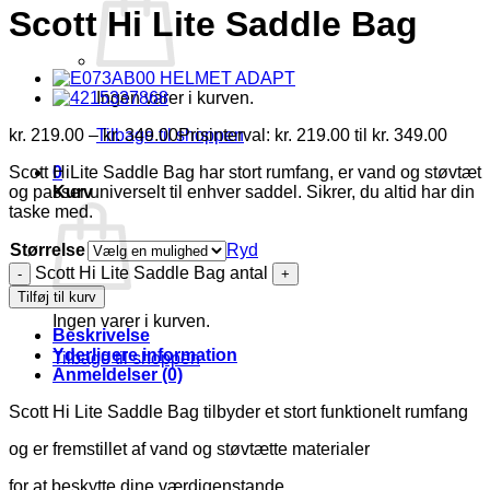
Scott Hi Lite Saddle Bag
Ingen varer i kurven.
kr.
219.00
–
kr.
349.00
Prisinterval: kr. 219.00 til kr. 349.00
Tilbage til shoppen
Scott HiLite Saddle Bag har stort rumfang, er vand og støvtæt
0
og passer universelt til enhver saddel. Sikrer, du altid har din
Kurv
taske med.
Størrelse
Ryd
Scott Hi Lite Saddle Bag antal
Tilføj til kurv
Ingen varer i kurven.
Beskrivelse
Yderligere information
Tilbage til shoppen
Anmeldelser (0)
Scott Hi Lite Saddle Bag tilbyder et stort funktionelt rumfang
og er fremstillet af vand og støvtætte materialer
for at beskytte dine værdigenstande.