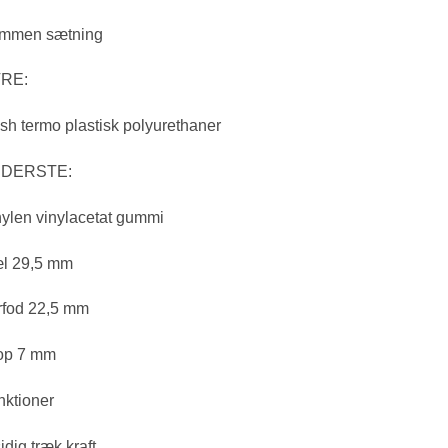
mmen sætning
RE:
h termo plastisk polyurethaner
DERSTE:
ylen vinylacetat gummi
l 29,5 mm
rfod 22,5 mm
op 7 mm
nktioner
idig træk kraft