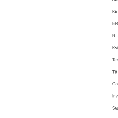
Kin
ER
Ri
Kvi
Ter
Tå 
Go
Inv
St