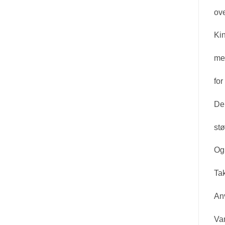
ove
Ki
med
for
Den
stø
Og
Ta
An
Va