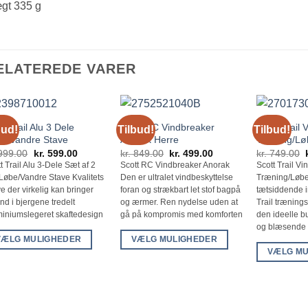
gt 335 g
ELATEREDE VARER
tt Trail Alu 3 Dele
Scott RC Vindbreaker
Scott Trail 
bud!
Tilbud!
Tilbud!
e/Vandre Stave
Anorak Herre
Træning/Lø
Den
Den
Den
Den
999.00
kr.
599.00
kr.
849.00
kr.
499.00
kr.
749.00
oprindelige
aktuelle
oprindelige
aktuelle
t Trail Alu 3-Dele Sæt af 2
Scott RC Vindbreaker Anorak
Scott Trail Vi
pris
pris
pris
pris
 Løbe/Vandre Stave Kvalitets
Den er ultralet vindbeskyttelse
Træning/Løbe
var:
er:
var:
er:
kr. 999.00.
kr. 599.00.
kr. 849.00.
kr. 499.00.
e der virkelig kan bringer
foran og strækbart let stof bagpå
tætsiddende i
ind i bjergene tredelt
og ærmer. Ren nydelse uden at
Trail træning
miniumslegeret skaftedesign
gå på kompromis med komforten
den ideelle b
og blæsende 
VÆLG MULIGHEDER
VÆLG MULIGHEDER
VÆLG MU
te
Dette
Dette
e
vare
vare
har
har
e
flere