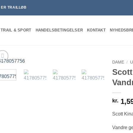
T ER TRAILLØB
 TRAIL & SPORT
HANDELSBETINGELSER
KONTAKT
NYHEDSBR
DAME
/
U
Scot
Vand
1,5
kr.
Scott Kin
Vandre ge