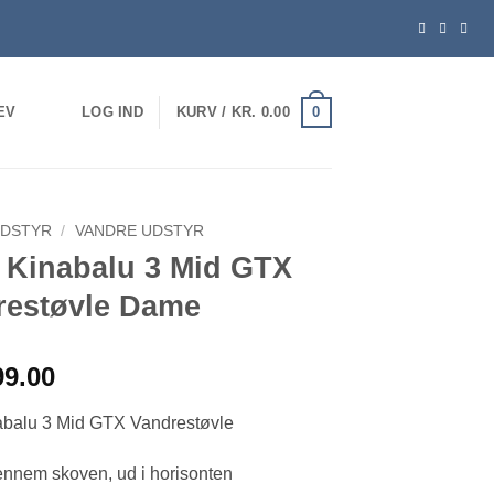
0
EV
LOG IND
KURV /
KR.
0.00
DSTYR
/
VANDRE UDSTYR
t Kinabalu 3 Mid GTX
restøvle Dame
99.00
abalu 3 Mid GTX Vandrestøvle
nnem skoven, ud i horisonten