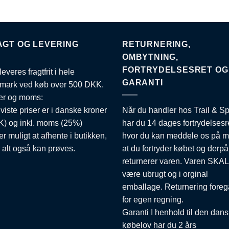
flere
anter.
varianter.
varianter.
ighederne
Mulighederne
Muligheder
kan
kan
AGT OG LEVERING
RETURNERING,
ges
vælges
vælges
på
OMBYTNING,
på
esiden
varesiden
FORTRYDELSESRET OG
leveres fragtfrit i hele
varesiden
GARANTI
mark ved køb over 500 DKK.
er og moms:
 viste priser er i danske kroner
Når du handler hos Trail & Sp
) og inkl. moms (25%)
har du 14 dages fortrydelsesr
er muligt at afhente i butikken,
hvor du kan meddele os på m
 alt også kan prøves.
at du fortryder købet og derpå
returnerer varen. Varen SKAL
være ubrugt og i orginal
emballage. Returnering foreg
for egen regning.
Garanti I henhold til den dan
købelov har du 2 års