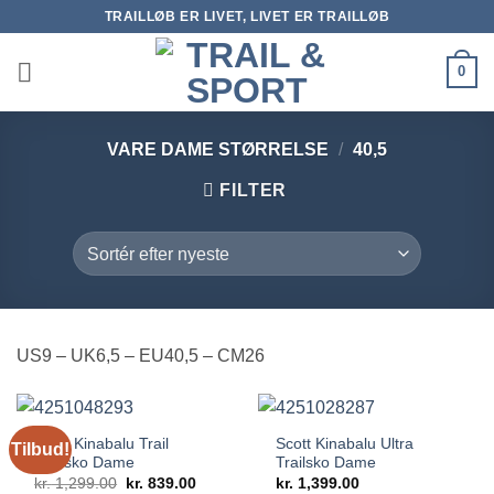
Fortsæt
TRAILLØB ER LIVET, LIVET ER TRAILLØB
til
indhold
0
VARE DAME STØRRELSE
/
40,5
FILTER
US9 – UK6,5 – EU40,5 – CM26
Scott Kinabalu Trail
Scott Kinabalu Ultra
Tilbud!
Trailsko Dame
Trailsko Dame
Den
Den
kr.
1,299.00
kr.
839.00
kr.
1,399.00