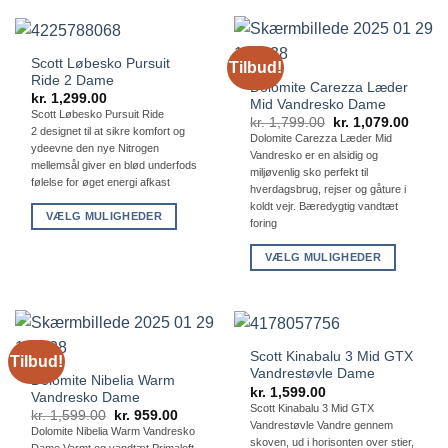
vare
flere
har
varianter.
flere
Mulighederne
Scott Løbesko Pursuit
Tilbud!
varianter.
kan
Ride 2 Dame
Dolomite Carezza Læder
Mulighederne
kr.
1,299.00
vælges
Mid Vandresko Dame
kan
Scott Løbesko Pursuit Ride
på
Den
Den
kr.
1,799.00
kr.
1,079.00
2 designet til at sikre komfort og
vælges
oprindelige
aktuel
Dolomite Carezza Læder Mid
varesiden
pris
pris
ydeevne den nye Nitrogen
på
Vandresko er en alsidig og
var:
er:
mellemsål giver en blød underfods
kr. 1,799.00.
kr. 1,
miljøvenlig sko perfekt til
varesiden
følelse for øget energi afkast
hverdagsbrug, rejser og gåture i
koldt vejr. Bæredygtig vandtæt
VÆLG MULIGHEDER
foring
Dette
VÆLG MULIGHEDER
vare
Dette
har
vare
flere
har
varianter.
flere
Mulighederne
Scott Kinabalu 3 Mid GTX
Tilbud!
varianter.
kan
Vandrestøvle Dame
Dolomite Nibelia Warm
Mulighederne
vælges
kr.
1,599.00
Vandresko Dame
kan
på
Scott Kinabalu 3 Mid GTX
Den
Den
kr.
1,599.00
kr.
959.00
Vandrestøvle Vandre gennem
vælges
oprindelige
aktuelle
varesiden
Dolomite Nibelia Warm Vandresko
pris
pris
skoven, ud i horisonten over stier,