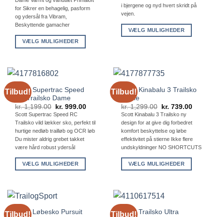
på
Dame Varmt og vandtæt Primaloft
var:
er:
i bjergene og nyd hvert skridt på
kr. 1,599.00.
kr. 959.00.
for Sikrer en behagelig, pasform
varesiden
vejen.
og ydersål fra Vibram,
Beskyttende gamacher
VÆLG MULIGHEDER
Dette
VÆLG MULIGHEDER
vare
Dette
har
vare
flere
har
varianter.
flere
Scott Supertrac Speed
Scott Kinabalu 3 Trailsko
Tilbud!
Tilbud!
Mulighederne
varianter.
RC Trailsko Dame
Dame
kan
Mulighederne
Den
Den
Den
Den
kr.
1,199.00
kr.
999.00
kr.
1,299.00
kr.
739.00
vælges
oprindelige
aktuelle
oprindelige
aktuelle
kan
Scott Supertrac Speed RC
Scott Kinabalu 3 Trailsko ny
pris
pris
pris
pris
på
Trailsko vild lækker sko, perfekt til
design for at give dig forbedret
vælges
var:
er:
var:
er:
kr. 1,199.00.
kr. 999.00.
kr. 1,299.00.
kr. 739.
hurtige nedløb trailløb og OCR løb
komfort beskyttelse og løbe
varesiden
på
Du mister aldrig grebet takket
effektivitet på stierne Ikke flere
varesiden
være hård robust ydersål
undskyldninger NO SHORTCUTS
VÆLG MULIGHEDER
VÆLG MULIGHEDER
Dette
Dette
vare
vare
har
har
flere
flere
Scott Løbesko Pursuit
Scott Trailsko Ultra
Tilbud!
Tilbud!
varianter.
varianter.