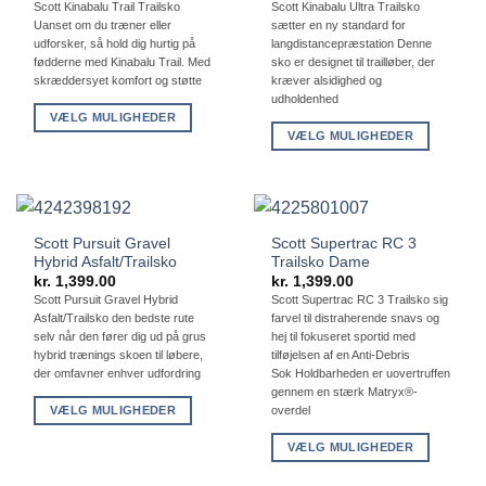
oprindelige
aktuelle
Scott Kinabalu Trail Trailsko
Scott Kinabalu Ultra Trailsko
pris
pris
Uanset om du træner eller
sætter en ny standard for
var:
er:
kr. 1,299.00.
kr. 839.00.
udforsker, så hold dig hurtig på
langdistancepræstation Denne
fødderne med Kinabalu Trail. Med
sko er designet til trailløber, der
skræddersyet komfort og støtte
kræver alsidighed og
udholdenhed
VÆLG MULIGHEDER
VÆLG MULIGHEDER
Dette
Dette
vare
vare
har
har
flere
flere
varianter.
Scott Pursuit Gravel
Scott Supertrac RC 3
varianter.
Mulighederne
Hybrid Asfalt/Trailsko
Trailsko Dame
Mulighederne
kan
kr.
1,399.00
kr.
1,399.00
kan
Scott Pursuit Gravel Hybrid
Scott Supertrac RC 3 Trailsko sig
vælges
Asfalt/Trailsko den bedste rute
farvel til distraherende snavs og
vælges
på
selv når den fører dig ud på grus
hej til fokuseret sportid med
på
varesiden
hybrid trænings skoen til løbere,
tilføjelsen af ​​en Anti-Debris
varesiden
der omfavner enhver udfordring
Sok Holdbarheden er uovertruffen
gennem en stærk Matryx®-
VÆLG MULIGHEDER
overdel
Dette
VÆLG MULIGHEDER
vare
Dette
har