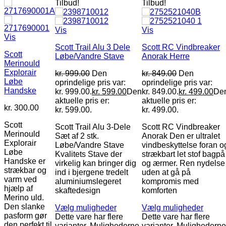
Tilbud!
Tilbud!
Vis
Vis
Vis
Scott Trail Alu 3 Dele
Scott RC Vindbreaker
Scott
Løbe/Vandre Stave
Anorak Herre
Merinould
Explorair
kr.
999.00
Den
kr.
849.00
Den
Løbe
oprindelige pris var:
oprindelige pris var:
Handske
kr. 999.00.
kr.
599.00
Den
kr. 849.00.
kr.
499.00
De
aktuelle pris er:
aktuelle pris er:
kr.
300.00
kr. 599.00.
kr. 499.00.
Scott
Scott Trail Alu 3-Dele
Scott RC Vindbreaker
Merinould
Sæt af 2 stk.
Anorak Den er ultralet
Explorair
Løbe/Vandre Stave
vindbeskyttelse foran o
Løbe
Kvalitets Stave der
strækbart let stof bagpå
Handske er
virkelig kan bringer dig
og ærmer. Ren nydelse
strækbar og
ind i bjergene tredelt
uden at gå på
varm ved
aluminiumslegeret
kompromis med
hjælp af
skaftedesign
komforten
Merino uld.
Den slanke
Vælg muligheder
Vælg muligheder
pasform gør
Dette vare har flere
Dette vare har flere
den perfekt til
varianter. Mulighederne
varianter. Mulighedern