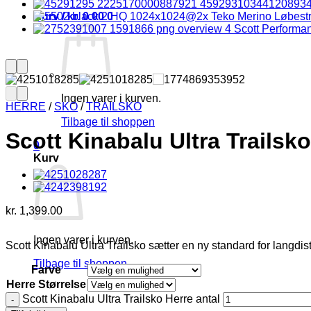
Kurv /
kr.
0.00
0
Teko Merino Løbes
Scott Performa
Ingen varer i kurven.
HERRE
/
SKO
/
TRAILSKO
Tilbage til shoppen
Scott Kinabalu Ultra Trailsk
0
Kurv
kr.
1,399.00
Ingen varer i kurven.
Scott Kinabalu Ultra Trailsko sætter en ny standard for langdi
Tilbage til shoppen
Farve
Herre Størrelse
Scott Kinabalu Ultra Trailsko Herre antal