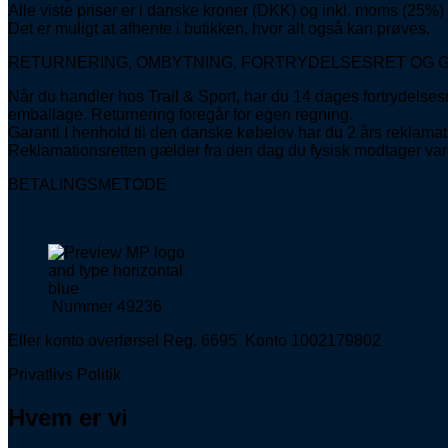
Alle viste priser er i danske kroner (DKK) og inkl. moms (25%)
Det er muligt at afhente i butikken, hvor alt også kan prøves.
RETURNERING, OMBYTNING, FORTRYDELSESRET OG 
Når du handler hos Trail & Sport, har du 14 dages fortrydelses
emballage. Returnering foregår for egen regning.
Garanti I henhold til den danske købelov har du 2 års reklamati
Reklamationsretten gælder fra den dag du fysisk modtager var
BETALINGSMETODE
Nummer 49236
Eller konto overførsel Reg. 6695 Konto 1002179802
Privatlivs Politik
Hvem er vi