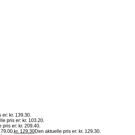
 er: kr. 139.30.
le pris er: kr. 103.20.
 pris er: kr. 209.40.
179.00.
kr.
129.30
Den aktuelle pris er: kr. 129.30.