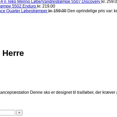
Teko Merino Løbe/Vandrestrømpe 5507 Discovery
kr.
259.
trømpe 5502 Enduro
kr.
219.00
nce Quarter Løbestrømper
kr.
159.00
Den oprindelige pris var: kr
o Herre
stancepræstation Denne sko er designet til trailløber, der kræv