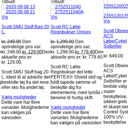
Tilbud!
Tilbud!
Vis
Vis
Vis
Scott SMU Stuff Bag 20
Scott RC Løbe
Scott Obse
L.
Regnbukser Unisex
ACS
Løbe/Cykel
kr.
249.00
Den
kr.
1,299.00
Den
Solbriller
oprindelige pris var:
oprindelige pris var:
n
kr. 249.00.
kr.
129.00
Den
kr. 1,299.00.
kr.
779.40
Den
kr.
649.00
aktuelle pris er:
aktuelle pris er: kr. 779.40.
kr. 129.00.
Scott Obse
Scott RC Løbe
ACS
Scott SMU Stuff bag 20
Regnbukser det lette
Løbe/Cykel
L. Ideel til at adskille det
PERTEX® Shield stof og
Solbriller er 
g
beskidte tøj fra det rene,
fuldt tapede sømme vil
bedste valg
eller sko fra andet tøj.
beskytte dig fra
super
elementerne, med lynlås i
beskyttelse,
Vælg muligheder
benene til hurtig skift.
sikkert greb
Dette vare har flere
et skarpt loo
varianter. Mulighederne
Vælg muligheder
Control Sys
kan vælges på
Dette vare har flere
100% UV-
varesiden
varianter. Mulighederne
beskyttelse
kan vælges på varesiden
e