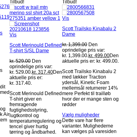
Tilbud!
Tilbud!
Vis
Scott Trailsko Kinabalu 2
ss
Dame
Vis
kr.
1,399.00
Den
Scott Merinould Defined
oprindelige pris var:
T-shirt S/SL Dame
kr. 1,399.00.
kr.
499.00
Den
kr.
529.00
Den
aktuelle pris er: kr. 499.00.
oprindelige pris var:
ss
Scott Trailsko Kinabalu 2
kr. 529.00.
kr.
317.40
Den
med lækker Traction
aktuelle pris er:
ydersål, Kinetic Foam
kr. 317.40.
dit
mellemsål returnerer 14%
 med
Scott Merinould Defined
mere Perfekt til trailløb
T-shirt giver en
hvor der er mange sten og
fremragende
rødder
 og
fugtighedsstyring,
k Air
Vælg muligheder
lugtkontrol og
tem
Dette vare har flere
temperaturregulering og
varianter. Mulighederne
tencel giver hurtig
kan vælges på varesiden
tørring og åndbarhed.