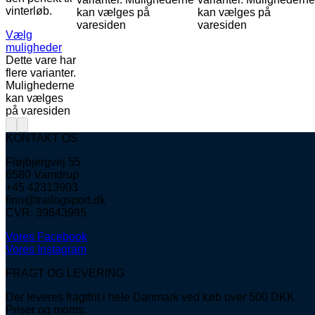
vinterløb.
kan vælges på
kan vælges på
varesiden
varesiden
Vælg
muligheder
Dette vare har
flere varianter.
Mulighederne
kan vælges
på varesiden
KONTAKT OS
Fløjbjergvej 55
6580 Vamdrup
+45 42313903
finn@trailogsport.dk
CVR: 39643995
Vores Facebook
Vores Instagram
FRAGT OG LEVERING
Der leveres fragtfrit i hele Danmark ved køb over 500 DKK.
Priser og moms: