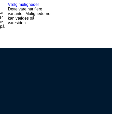
Vælg muligheder
Dette vare har flere
ar
varianter. Mulighederne
er.
kan vælges på
ne
varesiden
 på