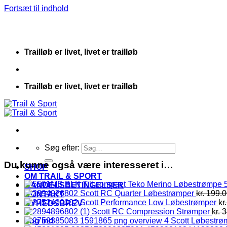
Fortsæt til indhold
Trailløb er livet, livet er trailløb
Trailløb er livet, livet er trailløb
Søg efter:
Du kunne også være interesseret i…
SHOP
OM TRAIL & SPORT
Teko Merino Løbestrømpe 5
HANDELSBETINGELSER
Scott RC Quarter Løbestrømper
kr.
199.0
KONTAKT
Scott Performance Low Løbestrømper
kr.
NYHEDSBREV
Scott RC Compression Strømper
kr.
3
Log ind
Scott Løbestrø