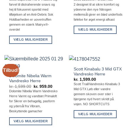
på
farvel til distraherende snavs og
2 designet til at sikre komfort og
vælges
hej til fokuseret sportid med
ydeevne den nye Nitrogen
varesiden
på
tilføjelsen af ​​en Anti-Debris Sok
mellemsål giver en blød underfods
varesiden
Holdbarheden er uovertruffen
følelse for øget energi afkast
gennem en stærk Matryx®-
VÆLG MULIGHEDER
overdel
Dette
VÆLG MULIGHEDER
vare
Dette
har
vare
flere
har
varianter.
flere
Mulighederne
Scott Kinabalu 3 Mid GTX
Tilbud!
varianter.
kan
Vandresko Herre
Dolomite Nibelia Warm
Mulighederne
kr.
1,599.00
vælges
Vandresko Herre
kan
Scott Trail/Vandresko Kinabalu 3
på
Den
Den
kr.
1,599.00
kr.
959.00
Mid GTX Løb eller vandre
vælges
oprindelige
aktuelle
Dolomite Nibelia Warm Vandresko
varesiden
pris
pris
gennem skoven over stier i
på
Herre Varmt og vandtæt Primaloft
var:
er:
bjergene nyd hvert skridt på
kr. 1,599.00.
kr. 959.00.
for Sikrer en behagelig, pasform
varesiden
vejen. NO SHORTCUTS
og ydersål fra Vibram,
Beskyttende gamacher
VÆLG MULIGHEDER
Dette
VÆLG MULIGHEDER
vare
Dette