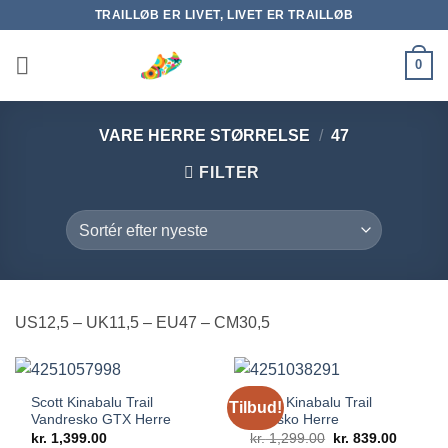
Fortsæt
TRAILLØB ER LIVET, LIVET ER TRAILLØB
til
indhold
0
VARE HERRE STØRRELSE
/
47
FILTER
US12,5 – UK11,5 – EU47 – CM30,5
Scott Kinabalu Trail
Scott Kinabalu Trail
Tilbud!
Vandresko GTX Herre
Trailsko Herre
Den
Den
kr.
1,399.00
kr.
1,299.00
kr.
839.00