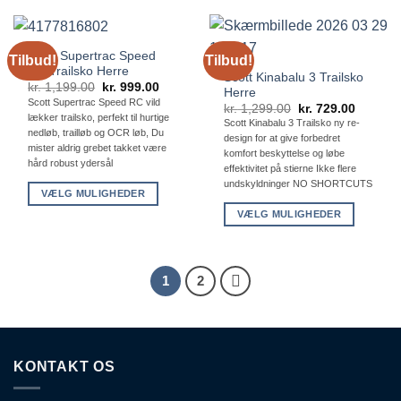
har
vare
flere
har
varianter.
flere
Scott Supertrac Speed
Tilbud!
Tilbud!
Mulighederne
varianter.
RC Trailsko Herre
Scott Kinabalu 3 Trailsko
kan
Mulighederne
Den
Den
kr.
1,199.00
kr.
999.00
Herre
vælges
oprindelige
aktuelle
kan
Scott Supertrac Speed RC vild
Den
Den
kr.
1,299.00
kr.
729.00
pris
pris
på
lækker trailsko, perfekt til hurtige
vælges
oprindelige
aktuelle
var:
er:
Scott Kinabalu 3 Trailsko ny re-
pris
pris
kr. 1,199.00.
kr. 999.00.
nedløb, trailløb og OCR løb, Du
varesiden
på
design for at give forbedret
var:
er:
mister aldrig grebet takket være
kr. 1,299.00.
kr. 729.
komfort beskyttelse og løbe
varesiden
hård robust ydersål
effektivitet på stierne Ikke flere
undskyldninger NO SHORTCUTS
VÆLG MULIGHEDER
Dette
VÆLG MULIGHEDER
vare
Dette
har
vare
flere
har
1
2
varianter.
flere
Mulighederne
varianter.
kan
Mulighederne
vælges
kan
på
KONTAKT OS
vælges
varesiden
på