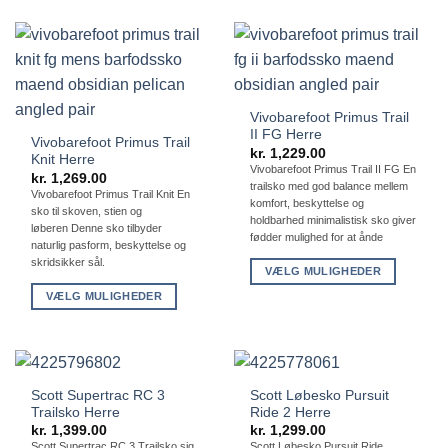
vare
flere
har
varianter.
flere
Mulighederne
varianter.
kan
Mulighederne
vælges
Vivobarefoot Primus Trail
kan
på
II FG Herre
vælges
varesiden
Vivobarefoot Primus Trail
kr.
1,229.00
Knit Herre
på
Vivobarefoot Primus Trail II FG En
kr.
1,269.00
varesiden
trailsko med god balance mellem
Vivobarefoot Primus Trail Knit En
komfort, beskyttelse og
sko til skoven, stien og
holdbarhed minimalistisk sko giver
løberen Denne sko tilbyder
fødder mulighed for at ånde
naturlig pasform, beskyttelse og
skridsikker sål.
VÆLG MULIGHEDER
Dette
VÆLG MULIGHEDER
vare
Dette
har
vare
flere
har
varianter.
flere
Scott Supertrac RC 3
Scott Løbesko Pursuit
Mulighederne
varianter.
Trailsko Herre
Ride 2 Herre
kan
Mulighederne
kr.
1,399.00
kr.
1,299.00
vælges
kan
Scott Supertrac RC 3 Trailsko sig
Scott Løbesko Pursuit Ride