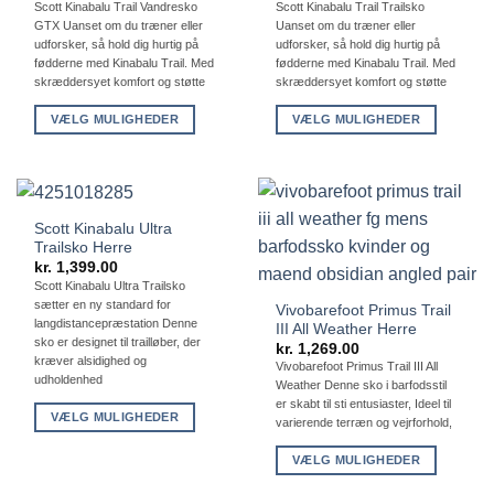
oprindelige
aktuelle
Scott Kinabalu Trail Vandresko
Scott Kinabalu Trail Trailsko
pris
pris
GTX Uanset om du træner eller
Uanset om du træner eller
var:
er:
kr. 1,299.00.
kr. 839.
udforsker, så hold dig hurtig på
udforsker, så hold dig hurtig på
fødderne med Kinabalu Trail. Med
fødderne med Kinabalu Trail. Med
skræddersyet komfort og støtte
skræddersyet komfort og støtte
VÆLG MULIGHEDER
VÆLG MULIGHEDER
Dette
Dette
vare
vare
har
har
flere
flere
Scott Kinabalu Ultra
varianter.
varianter.
Trailsko Herre
Mulighederne
Mulighederne
kr.
1,399.00
kan
kan
Scott Kinabalu Ultra Trailsko
sætter en ny standard for
vælges
vælges
Vivobarefoot Primus Trail
langdistancepræstation Denne
III All Weather Herre
på
på
sko er designet til trailløber, der
kr.
1,269.00
varesiden
varesiden
kræver alsidighed og
Vivobarefoot Primus Trail III All
udholdenhed
Weather Denne sko i barfodsstil
er skabt til sti entusiaster, Ideel til
VÆLG MULIGHEDER
varierende terræn og vejrforhold,
Dette
VÆLG MULIGHEDER
vare
Dette
har