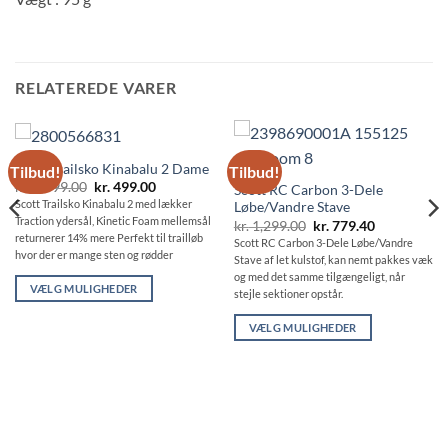
RELATEREDE VARER
Scott Trailsko Kinabalu 2 Dame
Tilbud!
Tilbud!
Den
Den
kr.
1,399.00
kr.
499.00
Scott RC Carbon 3-Dele
oprindelige
aktuelle
Scott Trailsko Kinabalu 2 med lækker
Løbe/Vandre Stave
pris
pris
Traction ydersål, Kinetic Foam mellemsål
Den
Den
var:
er:
kr.
1,299.00
kr.
779.40
oprindelige
aktuelle
kr. 1,399.00.
kr. 499.00.
returnerer 14% mere Perfekt til trailløb
Scott RC Carbon 3-Dele Løbe/Vandre
pris
pris
hvor der er mange sten og rødder
Stave af let kulstof, kan nemt pakkes væk
var:
er:
kr. 1,299.00.
kr. 779.40.
og med det samme tilgængeligt, når
VÆLG MULIGHEDER
stejle sektioner opstår.
Dette
VÆLG MULIGHEDER
vare
Dette
har
vare
flere
har
varianter.
flere
Mulighederne
varianter.
kan