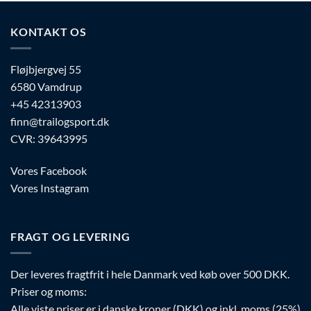
Mulighederne
vælges
kan
på
KONTAKT OS
vælges
varesiden
på
varesiden
Fløjbjergvej 55
6580 Vamdrup
+45 42313903
finn@trailogsport.dk
CVR: 39643995
Vores Facebook
Vores Instagram
FRAGT OG LEVERING
Der leveres fragtfrit i hele Danmark ved køb over 500 DKK.
Priser og moms:
Alle viste priser er i danske kroner (DKK) og inkl. moms (25%)