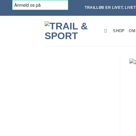
Fortsæt
TRAILLØB ER LIVET, LIVE
til
indhold
SHOP
OM