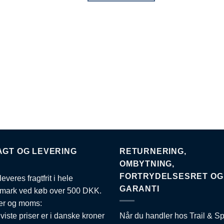
e
vare
har
e
flere
anter.
varianter.
ighederne
Muligheder
kan
ges
vælges
på
esiden
varesiden
AGT OG LEVERING
RETURNERING,
OMBYTNING,
FORTRYDELSESRET OG
leveres fragtfrit i hele
GARANTI
mark ved køb over 500 DKK.
er og moms:
 viste priser er i danske kroner
Når du handler hos Trail & Sp