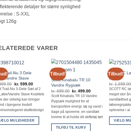
lekterende detaljer for større synlighed
rrelse : S-XXL
gt 126g
ELATEREDE VARER
tt Trail Alu 3 Dele
Scott RC L
bud!
Tilbud!
Tilbud!
e/Vandre Stave
Herre
Scott Kinabalu TR 10
Den
Den
999.00
kr.
599.00
kr.
1,699.0
Vandre Rygsæk
oprindelige
aktuelle
t Trail Alu 3-Dele Sæt af 2
SCOTT RC lø
Den
Den
kr.
699.00
kr.
499.00
pris
pris
oprindelige
aktuelle
 Løbe/Vandre Stave Kvalitets
meget stor å
var:
er:
Scott Kinabalu TR 10 Vandre
pris
pris
kr. 999.00.
kr. 599.00.
e der virkelig kan bringer
vandtæthed g
Rygsæk mulighed for at
var:
er:
ind i bjergene tredelt
løberegnjakke
kr. 699.00.
kr. 499.00.
transportere energi, tøj og vand i
miniumslegeret skaftedesign
oplevelse i al
dage på sporerne, en vandtæt
lomme til at holde dit skiftetøj tørt
VÆLG MULIGHEDER
VÆLG MU
te
Dette
TILFØJ TIL KURV