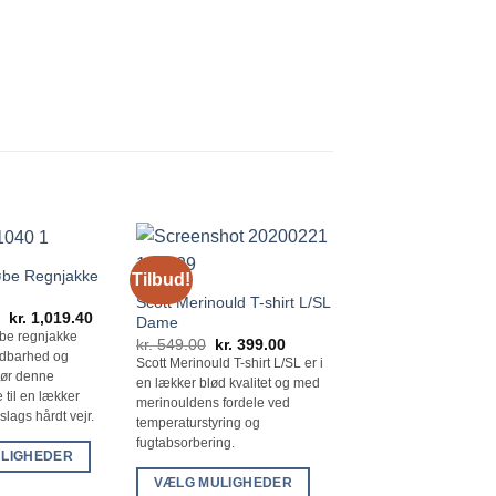
øbe Regnjakke
Tilbud!
Tilbud!
Scott Merinould T-shirt L/SL
Den
Den
0
kr.
1,019.40
Dame
oprindelige
aktuelle
be regnjakke
Den
Den
kr.
549.00
kr.
399.00
pris
pris
oprindelige
aktuelle
ndbarhed og
var:
er:
Scott Merinould T-shirt L/SL er i
pris
pris
kr. 1,699.00.
kr. 1,019.40.
ør denne
en lækker blød kvalitet og med
var:
er:
 til en lækker
kr. 549.00.
kr. 399.00.
merinouldens fordele ved
 slags hårdt vejr.
temperaturstyring og
Scott RC T-shirt L/
fugtabsorbering.
LIGHEDER
Den
kr.
749.00
kr.
449.
oprindel
VÆLG MULIGHEDER
Scott RC T-shirt L/SL