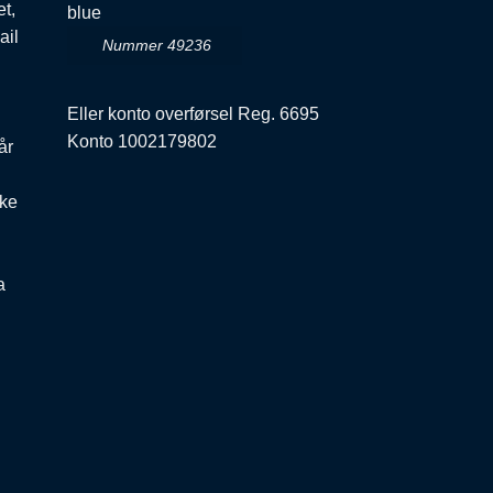
et,
ail
Nummer 49236
Eller konto overførsel Reg. 6695
Konto 1002179802
år
ske
a