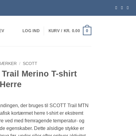
0
EV
LOG IND
KURV /
KR.
0.00
MÆRKER
/
SCOTT
 Trail Merino T-shirt
 Herre
ndingen, der bruges til SCOTT Trail MTN
fisk kortærmet herre t-shirt er ekstremt
øre ved med fremragende temperatur- og
nde egenskaber. Dette alsidige stykke er
 brug før, under eller efter enhver aktivitet.