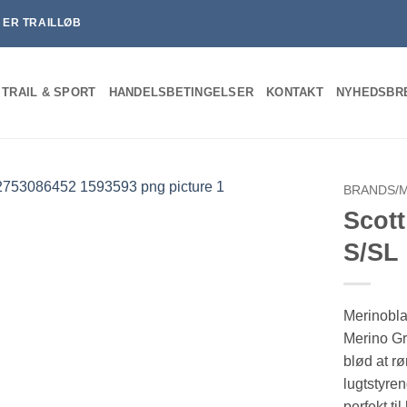
T ER TRAILLØB
 TRAIL & SPORT
HANDELSBETINGELSER
KONTAKT
NYHEDSBR
BRANDS/
Scott
S/SL
Merinobla
Merino Gra
blød at r
lugtstyre
perfekt til