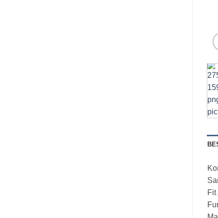
BE
Kon
Sa
Fit
Fun
Mak