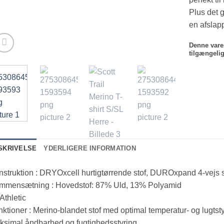
Plus det 
en afslapp
Denne vare 
tilgængelig
SKRIVELSE
YDERLIGERE INFORMATION
struktion : DRYOxcell hurtigtørrende stof, DUROxpand 4-vejs 
mmensætning : Hovedstof: 87% Uld, 13% Polyamid
 Athletic
ktioner : Merino-blandet stof med optimal temperatur- og lugtst
simal åndbarhed og fugtighedsstyring,