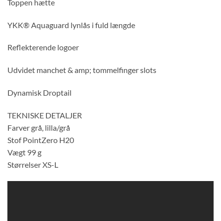
Toppen hætte
YKK® Aquaguard lynlås i fuld længde
Reflekterende logoer
Udvidet manchet & amp; tommelfinger slots
Dynamisk Droptail
TEKNISKE DETALJER
Farver grå, lilla/grå
Stof PointZero H20
Vægt 99 g
Størrelser XS-L