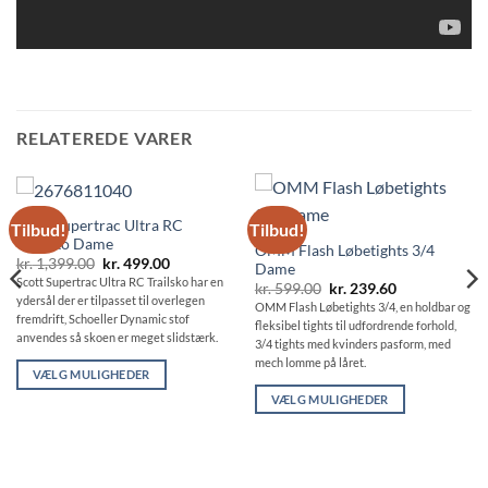
RELATEREDE VARER
Scott Supertrac Ultra RC
Tilbud!
Tilbud!
Trailsko Dame
OMM Flash Løbetights 3/4
Den
Den
kr.
1,399.00
kr.
499.00
Dame
oprindelige
aktuelle
Scott Supertrac Ultra RC Trailsko har en
Den
Den
kr.
599.00
kr.
239.60
pris
pris
oprindelige
aktuelle
ydersål der er tilpasset til overlegen
var:
er:
OMM Flash Løbetights 3/4, en holdbar og
pris
pris
kr. 1,399.00.
kr. 499.00.
fremdrift, Schoeller Dynamic stof
fleksibel tights til udfordrende forhold,
var:
er:
anvendes så skoen er meget slidstærk.
kr. 599.00.
kr. 239.60.
3/4 tights med kvinders pasform, med
mech lomme på låret.
VÆLG MULIGHEDER
Dette
VÆLG MULIGHEDER
vare
Dette
har
vare
flere
har