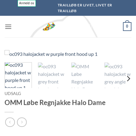
Fortsæt
TRAILLØB ER LIVET, LIVET ER
til
TRAILLØB
indhold
0
UDSALG
OMM Løbe Regnjakke Halo Dame