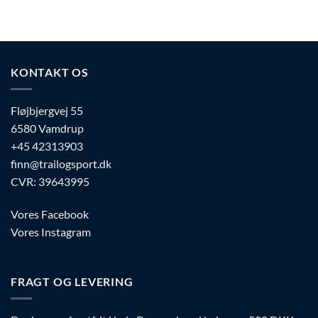
varianter.
flere
Mulighederne
varianter.
kan
Mulighederne
vælges
kan
på
vælges
KONTAKT OS
varesiden
på
varesiden
Fløjbjergvej 55
6580 Vamdrup
+45 42313903
finn@trailogsport.dk
CVR: 39643995
Vores Facebook
Vores Instagram
FRAGT OG LEVERING