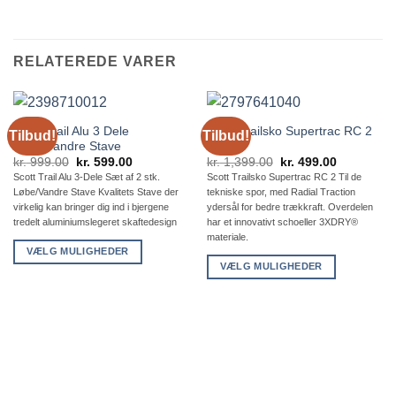
RELATEREDE VARER
Scott Trail Alu 3 Dele
Scott Trailsko Supertrac RC 2
Tilbud!
Tilbud!
Løbe/Vandre Stave
Dame
Den
Den
Den
Den
kr.
999.00
kr.
599.00
kr.
1,399.00
kr.
499.00
oprindelige
aktuelle
oprindelige
aktuelle
Scott Trail Alu 3-Dele Sæt af 2 stk.
Scott Trailsko Supertrac RC 2 Til de
pris
pris
pris
pris
Løbe/Vandre Stave Kvalitets Stave der
tekniske spor, med Radial Traction
var:
er:
var:
er:
kr. 999.00.
kr. 599.00.
kr. 1,399.00.
kr. 499.00.
virkelig kan bringer dig ind i bjergene
ydersål for bedre trækkraft. Overdelen
tredelt aluminiumslegeret skaftedesign
har et innovativt schoeller 3XDRY®
materiale.
VÆLG MULIGHEDER
VÆLG MULIGHEDER
Dette
Dette
vare
vare
har
har
flere
flere
varianter.
varianter.
Mulighederne
Mulighederne
kan