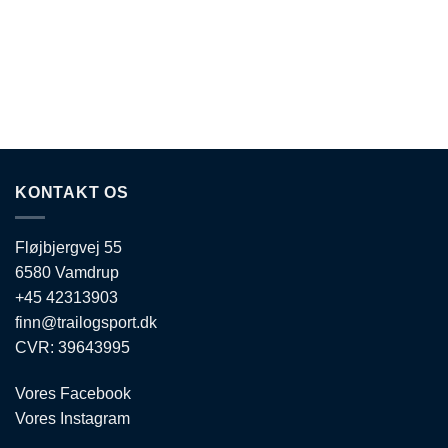
kan
vælges
vælges
på
på
varesiden
varesiden
KONTAKT OS
Fløjbjergvej 55
6580 Vamdrup
+45 42313903
finn@trailogsport.dk
CVR: 39643995
Vores Facebook
Vores Instagram