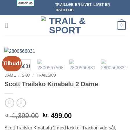
Fortsæt
TRAILLØB ER LIVET, LIVET ER
til
TRAILLØB
indhold
0
Tilbud!
DAME
/
SKO
/
TRAILSKO
Scott Trailsko Kinabalu 2 Dame
Den
Den
1,399.00
499.00
kr.
kr.
oprindelige
aktuelle
Scott Trailsko Kinabalu 2 med lækker Traction ydersål,
pris
pris