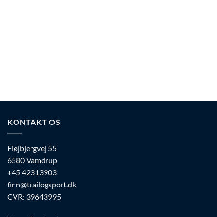
varianter.
varianter.
Mulighederne
Mulighederne
kan
kan
vælges
vælges
på
på
varesiden
varesiden
KONTAKT OS
Fløjbjergvej 55
6580 Vamdrup
+45 42313903
finn@trailogsport.dk
CVR: 39643995