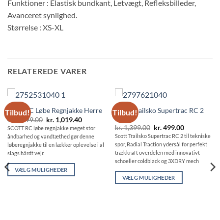
Funktioner : Elastisk bundkant, Letvægt, Refleksbilleder,
Avanceret synlighed.
Størrelse : XS-XL
RELATEREDE VARER
Scott Trailsko Supertrac RC 2
Scott RC Løbe Regnjakke Herre
Tilbud!
Tilbud!
Herre
Den
Den
kr.
1,699.00
kr.
1,019.40
oprindelige
aktuelle
Den
Den
kr.
1,399.00
kr.
499.00
SCOTT RC løbe regnjakke meget stor
pris
pris
oprindelige
aktuelle
Scott Trailsko Supertrac RC 2 til tekniske
åndbarhed og vandtæthed gør denne
var:
er:
pris
pris
kr. 1,699.00.
kr. 1,019.40.
spor, Radial Traction ydersål for perfekt
løberegnjakke til en lækker oplevelse i al
var:
er:
kr. 1,399.00.
kr. 499.00.
trækkraft overdelen med innovativt
slags hårdt vejr.
schoeller coldblack og 3XDRY mech
VÆLG MULIGHEDER
VÆLG MULIGHEDER
Dette
Dette
vare
vare
har
har
flere
flere