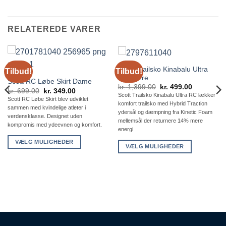
RELATEREDE VARER
Scott Trailsko Kinabalu Ultra
Tilbud!
Tilbud!
RC Herre
Scott RC Løbe Skirt Dame
Den
Den
kr.
1,399.00
kr.
499.00
Den
Den
kr.
699.00
kr.
349.00
oprindelige
aktuelle
Scott Trailsko Kinabalu Ultra RC lækker
oprindelige
aktuelle
Scott RC Løbe Skirt blev udviklet
pris
pris
pris
pris
komfort trailsko med Hybrid Traction
var:
er:
sammen med kvindelige atleter i
var:
er:
0.
kr. 1,399.00.
kr. 499.00.
ydersål og dæmpning fra Kinetic Foam
kr. 699.00.
kr. 349.00.
verdensklasse. Designet uden
mellemsål der returnere 14% mere
kompromis med ydeevnen og komfort.
energi
VÆLG MULIGHEDER
VÆLG MULIGHEDER
Dette
Dette
vare
vare
har
har
flere
flere
varianter.
varianter.
Mulighederne
Mulighederne
kan
kan