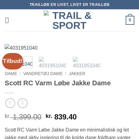
Fortsæt
TRAILLØB ER LIVET, LIVET ER TRAILLØB
til
indhold
0
Tilbud!
DAME
/
VANDRETØJ DAME
/
JAKKER
Scott RC Varm Løbe Jakke Dame
Den
Den
1,399.00
839.40
kr.
kr.
oprindelige
aktuelle
Scott RC Varm Løbe Jakke Dame en minimalistisk og let
pris
pris
var:
er:
jakke med aktiv isolering til de kolde dage foldbare vanter