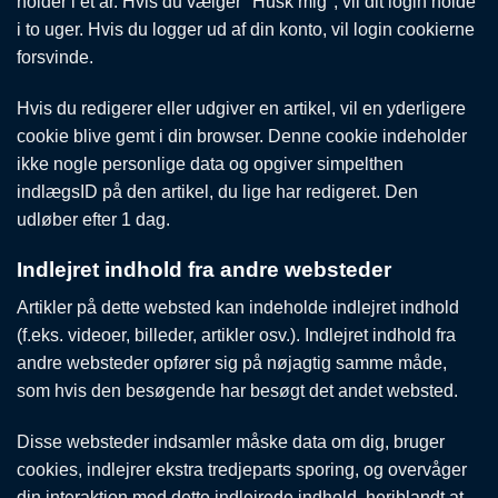
holder i et år. Hvis du vælger "Husk mig", vil dit login holde
i to uger. Hvis du logger ud af din konto, vil login cookierne
forsvinde.
Hvis du redigerer eller udgiver en artikel, vil en yderligere
cookie blive gemt i din browser. Denne cookie indeholder
ikke nogle personlige data og opgiver simpelthen
indlægsID på den artikel, du lige har redigeret. Den
udløber efter 1 dag.
Indlejret indhold fra andre websteder
Artikler på dette websted kan indeholde indlejret indhold
(f.eks. videoer, billeder, artikler osv.). Indlejret indhold fra
andre websteder opfører sig på nøjagtig samme måde,
som hvis den besøgende har besøgt det andet websted.
Disse websteder indsamler måske data om dig, bruger
cookies, indlejrer ekstra tredjeparts sporing, og overvåger
din interaktion med dette indlejrede indhold, heriblandt at