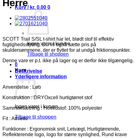
Herre
Kurv /
kr.
0.00
0
SCOTT Trail S/SL t-shirt har let, blødt stof til effektiv
Ingen varer i kurven.
fugtighedsstyring. Du vil også sætte pris på
skuldersømmene, der er flyttet for at undgå friktionspunkter.
Tilbage til shoppen
Denne vare er p.t. ikke på lager og er derfor ikke tilgængelig.
0
Kurv
Beskrivelse
Yderligere information
Anvendelse : Løb
Konstruktion : DRYOxcell hurtigtørret stof
Ingen varer i kurven.
Sammensætning : Hovedstof: 100% polyester
Tilbage til shoppen
Fit : Athletic
Funktioner : Ergonomisk snit, Letvægt, Hurtigtørrende,
Reflekterende logo, logo for større synlighed, Rund krave