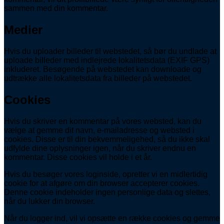
sammen med din kommentar.
Medier
Hvis du uploader billeder til webstedet, så bør du undlade at
uploade billeder med indlejrede lokalitetsdata (EXIF GPS)
inkluderet. Besøgende på webstedet kan downloade og
udtrække alle lokalitetsdata fra billeder på webstedet.
Cookies
Hvis du skriver en kommentar på vores websted, kan du
vælge at gemme dit navn, e-mailadresse og websted i
cookies. Disse er til din bekvemmeligehed, så du ikke skal
udfylde dine oplysninger igen, når du skriver endnu en
kommentar. Disse cookies vil holde i et år.
Hvis du besøger vores loginside, opretter vi en midlertidig
cookie for at afgøre om din browser accepterer cookies.
Denne cookie indeholder ingen personlige data og slettes,
når du lukker din browser.
Når du logger ind, vil vi opsætte en række cookies og gemme