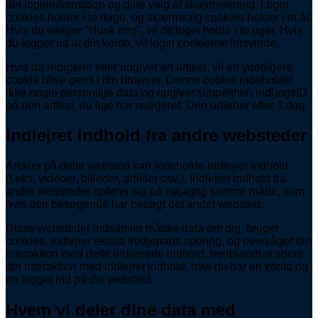
din logininformation og dine valg af skærmvisning. Login
cookies holder i to dage, og skærmvalg cookies holder i et år.
Hvis du vælger "Husk mig", vil dit login holde i to uger. Hvis
du logger ud af din konto, vil login cookierne forsvinde.
Hvis du redigerer eller udgiver en artikel, vil en yderligere
cookie blive gemt i din browser. Denne cookie indeholder
ikke nogle personlige data og opgiver simpelthen indlægsID
på den artikel, du lige har redigeret. Den udløber efter 1 dag.
Indlejret indhold fra andre websteder
Artikler på dette websted kan indeholde indlejret indhold
(f.eks. videoer, billeder, artikler osv.). Indlejret indhold fra
andre websteder opfører sig på nøjagtig samme måde, som
hvis den besøgende har besøgt det andet websted.
Disse websteder indsamler måske data om dig, bruger
cookies, indlejrer ekstra tredjeparts sporing, og overvåger din
interaktion med dette indlejrede indhold, heriblandt at spore
din interaktion med indlejret indhold, hvis du har en konto og
en logget ind på det websted.
Hvem vi deler dine data med