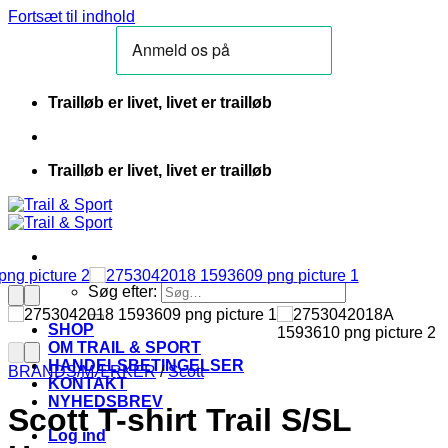
Fortsæt til indhold
Trailløb er livet, livet er trailløb
Trailløb er livet, livet er trailløb
Søg efter:
SHOP
OM TRAIL & SPORT
HANDELSBETINGELSER
BRANDS/MÆRKER
/
Scott
KONTAKT
NYHEDSBREV
Scott T-shirt Trail S/SL
Log ind