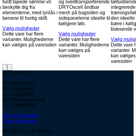
fuldt tapede sømme vil
og svedtransporterende
tætsiddend
a
beskytte dig fra
DRYOxcell åndbar
integrerede 
elementerne, med lynlås i
mesh på bagsiden og
trænings/lø
benene til hurtig skift.
sidepanelerne ideelle til
den ideelle
køligere løb.
bære i køli
Vælg muligheder
blæsende v
Dette vare har flere
Vælg muligheder
n
varianter. Mulighederne
Dette vare har flere
Vælg mulig
kan vælges på varesiden
varianter. Mulighederne
Dette vare h
kan vælges på
varianter. 
varesiden
kan vælges
varesiden
KONTAKT OS
Fløjbjergvej 55
6580 Vamdrup
+45 42313903
finn@trailogsport.dk
CVR: 39643995
Vores Facebook
Vores Instagram
FRAGT OG LEVERING