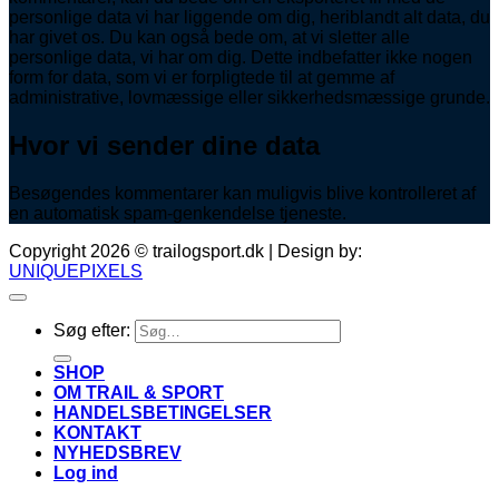
personlige data vi har liggende om dig, heriblandt alt data, du
har givet os. Du kan også bede om, at vi sletter alle
personlige data, vi har om dig. Dette indbefatter ikke nogen
form for data, som vi er forpligtede til at gemme af
administrative, lovmæssige eller sikkerhedsmæssige grunde.
Hvor vi sender dine data
Besøgendes kommentarer kan muligvis blive kontrolleret af
en automatisk spam-genkendelse tjeneste.
Copyright 2026 © trailogsport.dk | Design by:
UNIQUEPIXELS
Søg efter:
SHOP
OM TRAIL & SPORT
HANDELSBETINGELSER
KONTAKT
NYHEDSBREV
Log ind