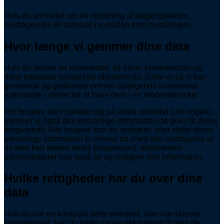
Hvis du anmoder om en nulstilling af adgangskoden,
medtages din IP-adresse i e-mailen med nustillingen.
Hvor længe vi gemmer dine data
Hvis du skriver en kommentar, så bliver kommentarer og
dens metadata bevaret på ubestemt tid. Dette er så vi kan
genkende og godkende enhver opfølgende kommentar
automatisk i stedet for at have dem i en moderationskø.
For brugere som opretter sig på vores websted (om nogen),
gemmer vi også den personlige information de giver til deres
brugerprofil. Alle brugere kan se, redigere, eller slette deres
personlige information til enhver tid (med den undtagelse at
de ikke kan ændre deres brugernavn). Webstedets
administratorer kan også se og redigere den information.
Hvilke rettigheder har du over dine
data
Hvis du har en konto på dette websted, eller har skrevet
kommentarer, kan du bede om en eksporteret fil med de