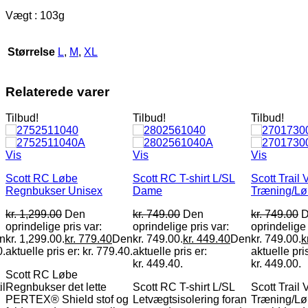
Vægt : 103g
Størrelse
L
,
M
,
XL
Relaterede varer
Tilbud!
Tilbud!
Tilbud!
Vis
Vis
Vis
Scott RC Løbe
Scott RC T-shirt L/SL
Scott Trail 
Regnbukser Unisex
Dame
Træning/Lø
kr.
1,299.00
Den
kr.
749.00
Den
kr.
749.00
D
oprindelige pris var:
oprindelige pris var:
oprindelige 
n
kr. 1,299.00.
kr.
779.40
Den
kr. 749.00.
kr.
449.40
Den
kr. 749.00.
k
0.
aktuelle pris er: kr. 779.40.
aktuelle pris er:
aktuelle pris
kr. 449.40.
kr. 449.00.
Scott RC Løbe
il
Regnbukser det lette
Scott RC T-shirt L/SL
Scott Trail 
PERTEX® Shield stof og
Letvægtsisolering foran
Træning/Lø