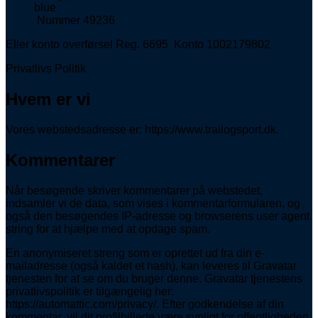
Nummer 49236
Eller konto overførsel Reg. 6695 Konto 1002179802
Privatlivs Politik
Hvem er vi
Vores webstedsadresse er: https://www.trailogsport.dk.
Kommentarer
Når besøgende skriver kommentarer på webstedet,
indsamler vi de data, som vises i kommentarformularen, og
også den besøgendes IP-adresse og browserens user agent
string for at hjælpe med at opdage spam.
En anonymiseret streng som er oprettet ud fra din e-
mailadresse (også kaldet et hash), kan leveres til Gravatar
tjenesten for at se om du bruger denne. Gravatar tjenestens
privatlivspolitik er tilgængelig her:
https://automattic.com/privacy/. Efter godkendelse af din
kommentar, vil dit profilbillede være synligt for offentligheden