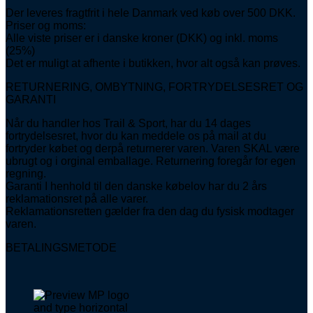
Der leveres fragtfrit i hele Danmark ved køb over 500 DKK.
Priser og moms:
Alle viste priser er i danske kroner (DKK) og inkl. moms
(25%)
Det er muligt at afhente i butikken, hvor alt også kan prøves.
RETURNERING, OMBYTNING, FORTRYDELSESRET OG
GARANTI
Når du handler hos Trail & Sport, har du 14 dages
fortrydelsesret, hvor du kan meddele os på mail at du
fortryder købet og derpå returnerer varen. Varen SKAL være
ubrugt og i orginal emballage. Returnering foregår for egen
regning.
Garanti I henhold til den danske købelov har du 2 års
reklamationsret på alle varer.
Reklamationsretten gælder fra den dag du fysisk modtager
varen.
BETALINGSMETODE