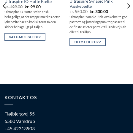
Ultraspire Synapic Pink
Ultraspire IO Hofte Bælte
Væskebælte
Den
Den
kr.
199.00
kr.
99.00
oprindelige
aktuelle
Den
Den
kr.
550.00
kr.
300.00
Ultraspire IO Hofte Bælte er så
pris
pris
oprindelige
aktuelle
Ultraspire Synapic Pink Væskebælte god
behageligt, at det næppe mærkes dette
var:
er:
pris
pris
kr. 199.00.
kr. 99.00.
pasform og justeringspunkter, passer til
løbebælte har en konisk form så den
var:
er:
kr. 550.00.
kr. 300.00.
de fleste atleter perfekt til landevejsløb
sidder behageligt på taljen.
eller til trailløb
VÆLG MULIGHEDER
TILFØJ TIL KURV
Dette
vare
har
flere
varianter.
Mulighederne
kan
vælges
på
KONTAKT OS
varesiden
Fløjbjergvej 55
6580 Vamdrup
+45 42313903