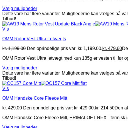
Vælg muligheder
Dette vare har flere varianter. Mulighederne kan vælges på va
Tilbud!
Vis
OMM Rotor Vest Ultra Letvægts
kr.
1,199.00
Den oprindelige pris var: kr. 1,199.00.
kr.
479.60
Den
OMM Rotor Vest Ultra letvægt med kun 135g er vesten til før og 
Vælg muligheder
Dette vare har flere varianter. Mulighederne kan vælges på va
Tilbud!
Vis
OMM Handske Core Fleece Mitt
kr.
429.00
Den oprindelige pris var: kr. 429.00.
kr.
214.50
Den akt
OMM Handske Core Fleece Mitt, PRIMALOFT NEXT termisk isole
Vælg muligheder