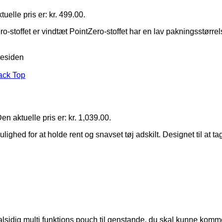
uelle pris er: kr. 499.00.
toffet er vindtæt PointZero-stoffet har en lav pakningsstørrel
residen
en aktuelle pris er: kr. 1,039.00.
d for at holde rent og snavset tøj adskilt. Designet til at ta
dig multi funktions pouch til genstande, du skal kunne komme hu