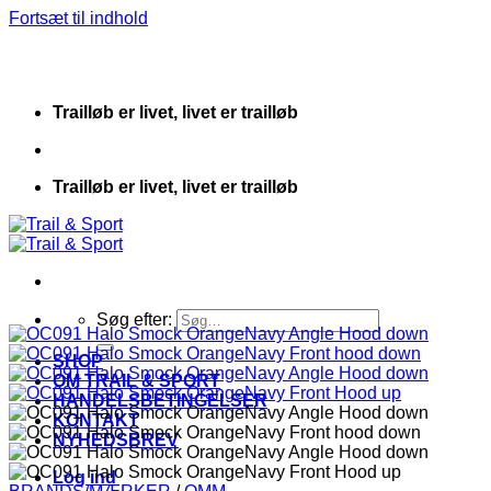
Fortsæt til indhold
Trailløb er livet, livet er trailløb
Trailløb er livet, livet er trailløb
Søg efter:
SHOP
OM TRAIL & SPORT
HANDELSBETINGELSER
KONTAKT
NYHEDSBREV
Log ind