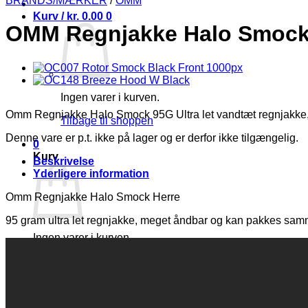
BRANDS/MÆRKER
/
OMM
Kurv /
kr.
0.00
0
OMM Regnjakke Halo Smock
Ingen varer i kurven.
Omm Regnjakke Halo Smock 95G Ultra let vandtæt regnjakke, ultr
Tilbage til shoppen
Denne vare er p.t. ikke på lager og er derfor ikke tilgængelig.
0
Kurv
Beskrivelse
Yderligere information
Omm Regnjakke Halo Smock Herre
95 gram ultra let regnjakke, meget åndbar og kan pakkes samme
Ingen varer i kurven.
Tilbage til shoppen