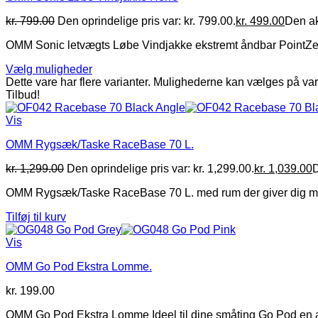
kr.
799.00
Den oprindelige pris var: kr. 799.00.
kr.
499.00
Den akt
OMM Sonic letvægts Løbe Vindjakke ekstremt åndbar PointZero-s
Vælg muligheder
Dette vare har flere varianter. Mulighederne kan vælges på va
Tilbud!
Vis
OMM Rygsæk/Taske RaceBase 70 L.
kr.
1,299.00
Den oprindelige pris var: kr. 1,299.00.
kr.
1,039.00
D
OMM Rygsæk/Taske RaceBase 70 L. med rum der giver dig mulighe
Tilføj til kurv
Vis
OMM Go Pod Ekstra Lomme.
kr.
199.00
OMM Go Pod Ekstra Lomme Ideel til dine småting Go Pod en alsi