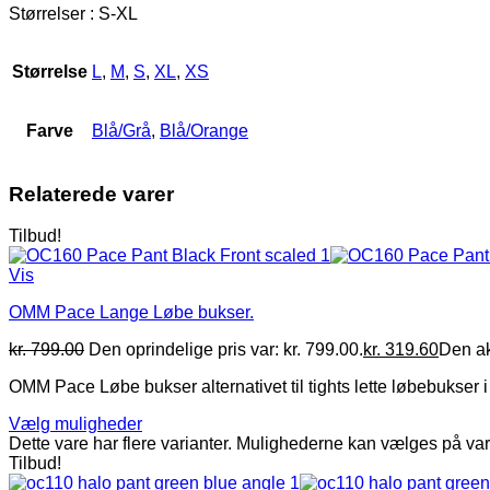
Størrelser : S-XL
Størrelse
L
,
M
,
S
,
XL
,
XS
Farve
Blå/Grå
,
Blå/Orange
Relaterede varer
Tilbud!
Vis
OMM Pace Lange Løbe bukser.
kr.
799.00
Den oprindelige pris var: kr. 799.00.
kr.
319.60
Den akt
OMM Pace Løbe bukser alternativet til tights lette løbebukser i
Vælg muligheder
Dette vare har flere varianter. Mulighederne kan vælges på va
Tilbud!