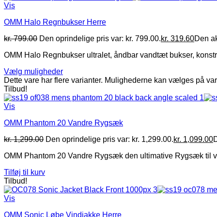
Vis
OMM Halo Regnbukser Herre
kr.
799.00
Den oprindelige pris var: kr. 799.00.
kr.
319.60
Den akt
OMM Halo Regnbukser ultralet, åndbar vandtæt bukser, konstrue
Vælg muligheder
Dette vare har flere varianter. Mulighederne kan vælges på va
Tilbud!
Vis
OMM Phantom 20 Vandre Rygsæk
kr.
1,299.00
Den oprindelige pris var: kr. 1,299.00.
kr.
1,099.00
D
OMM Phantom 20 Vandre Rygsæk den ultimative Rygsæk til vandr
Tilføj til kurv
Tilbud!
Vis
OMM Sonic Løbe Vindjakke Herre