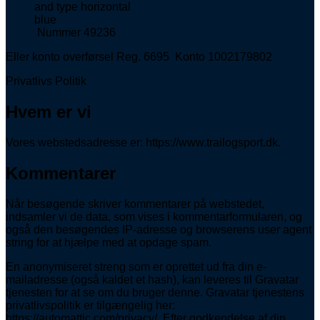
Nummer 49236
Eller konto overførsel Reg. 6695 Konto 1002179802
Privatlivs Politik
Hvem er vi
Vores webstedsadresse er: https://www.trailogsport.dk.
Kommentarer
Når besøgende skriver kommentarer på webstedet,
indsamler vi de data, som vises i kommentarformularen, og
også den besøgendes IP-adresse og browserens user agent
string for at hjælpe med at opdage spam.
En anonymiseret streng som er oprettet ud fra din e-
mailadresse (også kaldet et hash), kan leveres til Gravatar
tjenesten for at se om du bruger denne. Gravatar tjenestens
privatlivspolitik er tilgængelig her:
https://automattic.com/privacy/. Efter godkendelse af din