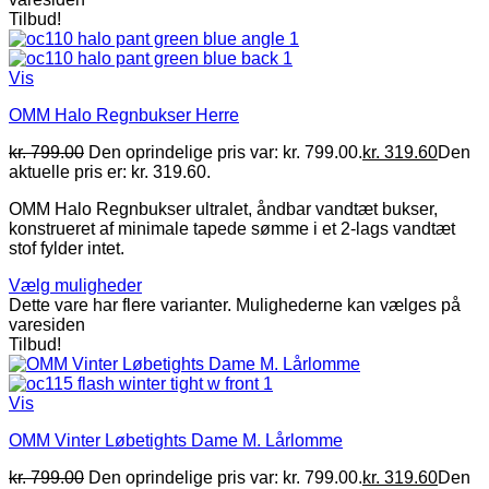
Tilbud!
Vis
OMM Halo Regnbukser Herre
kr.
799.00
Den oprindelige pris var: kr. 799.00.
kr.
319.60
Den
aktuelle pris er: kr. 319.60.
OMM Halo Regnbukser ultralet, åndbar vandtæt bukser,
konstrueret af minimale tapede sømme i et 2-lags vandtæt
stof fylder intet.
Vælg muligheder
Dette vare har flere varianter. Mulighederne kan vælges på
varesiden
Tilbud!
Vis
OMM Vinter Løbetights Dame M. Lårlomme
kr.
799.00
Den oprindelige pris var: kr. 799.00.
kr.
319.60
Den