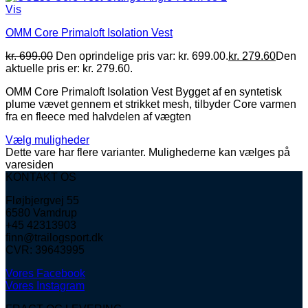
Vis
OMM Core Primaloft Isolation Vest
kr.
699.00
Den oprindelige pris var: kr. 699.00.
kr.
279.60
Den
aktuelle pris er: kr. 279.60.
OMM Core Primaloft Isolation Vest Bygget af en syntetisk
plume vævet gennem et strikket mesh, tilbyder Core varmen
fra en fleece med halvdelen af vægten
Vælg muligheder
Dette vare har flere varianter. Mulighederne kan vælges på
varesiden
KONTAKT OS
Fløjbjergvej 55
6580 Vamdrup
+45 42313903
finn@trailogsport.dk
CVR: 39643995
Vores Facebook
Vores Instagram