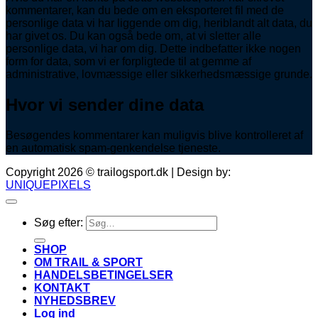
kommentarer, kan du bede om en eksporteret fil med de
personlige data vi har liggende om dig, heriblandt alt data, du
har givet os. Du kan også bede om, at vi sletter alle
personlige data, vi har om dig. Dette indbefatter ikke nogen
form for data, som vi er forpligtede til at gemme af
administrative, lovmæssige eller sikkerhedsmæssige grunde.
Hvor vi sender dine data
Besøgendes kommentarer kan muligvis blive kontrolleret af
en automatisk spam-genkendelse tjeneste.
Copyright 2026 © trailogsport.dk | Design by:
UNIQUEPIXELS
Søg efter:
SHOP
OM TRAIL & SPORT
HANDELSBETINGELSER
KONTAKT
NYHEDSBREV
Log ind