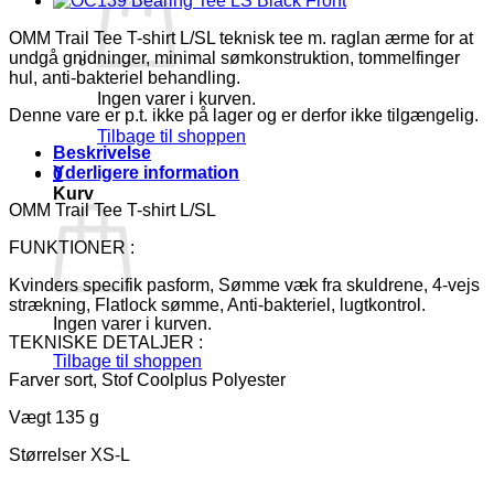
OMM Trail Tee T-shirt L/SL teknisk tee m. raglan ærme for at
undgå gnidninger, minimal sømkonstruktion, tommelfinger
hul, anti-bakteriel behandling.
Ingen varer i kurven.
Denne vare er p.t. ikke på lager og er derfor ikke tilgængelig.
Tilbage til shoppen
Beskrivelse
Yderligere information
0
Kurv
OMM Trail Tee T-shirt L/SL
FUNKTIONER :
Kvinders specifik pasform, Sømme væk fra skuldrene, 4-vejs
strækning, Flatlock sømme, Anti-bakteriel, lugtkontrol.
Ingen varer i kurven.
TEKNISKE DETALJER :
Tilbage til shoppen
Farver sort, Stof Coolplus Polyester
Vægt 135 g
Størrelser XS-L