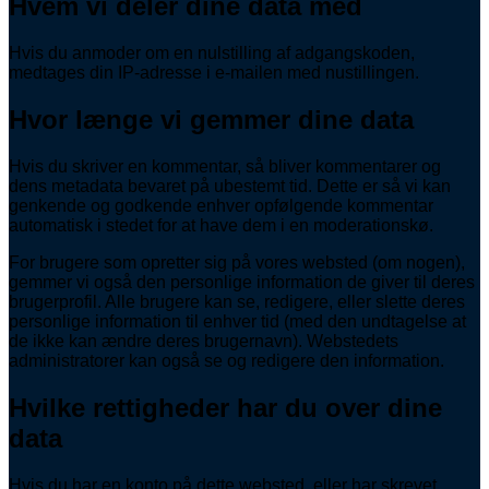
Hvem vi deler dine data med
Hvis du anmoder om en nulstilling af adgangskoden,
medtages din IP-adresse i e-mailen med nustillingen.
Hvor længe vi gemmer dine data
Hvis du skriver en kommentar, så bliver kommentarer og
dens metadata bevaret på ubestemt tid. Dette er så vi kan
genkende og godkende enhver opfølgende kommentar
automatisk i stedet for at have dem i en moderationskø.
For brugere som opretter sig på vores websted (om nogen),
gemmer vi også den personlige information de giver til deres
brugerprofil. Alle brugere kan se, redigere, eller slette deres
personlige information til enhver tid (med den undtagelse at
de ikke kan ændre deres brugernavn). Webstedets
administratorer kan også se og redigere den information.
Hvilke rettigheder har du over dine
data
Hvis du har en konto på dette websted, eller har skrevet