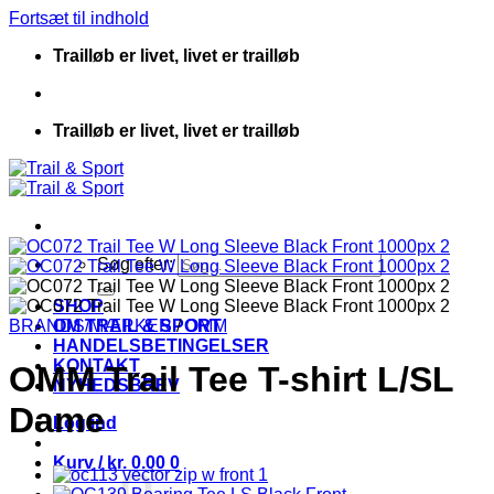
Fortsæt til indhold
Trailløb er livet, livet er trailløb
Trailløb er livet, livet er trailløb
Søg efter:
SHOP
BRANDS/MÆRKER
OM TRAIL & SPORT
/
OMM
HANDELSBETINGELSER
KONTAKT
OMM Trail Tee T-shirt L/SL
NYHEDSBREV
Dame
Log ind
Kurv /
kr.
0.00
0