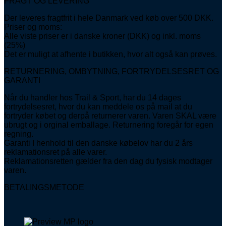
FRAGT OG LEVERING
Der leveres fragtfrit i hele Danmark ved køb over 500 DKK.
Priser og moms:
Alle viste priser er i danske kroner (DKK) og inkl. moms
(25%)
Det er muligt at afhente i butikken, hvor alt også kan prøves.
RETURNERING, OMBYTNING, FORTRYDELSESRET OG
GARANTI
Når du handler hos Trail & Sport, har du 14 dages
fortrydelsesret, hvor du kan meddele os på mail at du
fortryder købet og derpå returnerer varen. Varen SKAL være
ubrugt og i orginal emballage. Returnering foregår for egen
regning.
Garanti I henhold til den danske købelov har du 2 års
reklamationsret på alle varer.
Reklamationsretten gælder fra den dag du fysisk modtager
varen.
BETALINGSMETODE