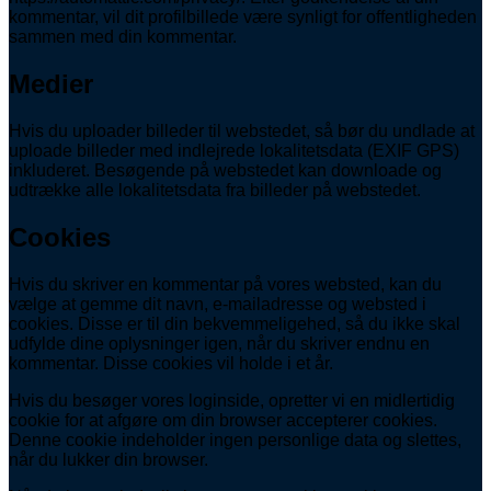
kommentar, vil dit profilbillede være synligt for offentligheden
sammen med din kommentar.
Medier
Hvis du uploader billeder til webstedet, så bør du undlade at
uploade billeder med indlejrede lokalitetsdata (EXIF GPS)
inkluderet. Besøgende på webstedet kan downloade og
udtrække alle lokalitetsdata fra billeder på webstedet.
Cookies
Hvis du skriver en kommentar på vores websted, kan du
vælge at gemme dit navn, e-mailadresse og websted i
cookies. Disse er til din bekvemmeligehed, så du ikke skal
udfylde dine oplysninger igen, når du skriver endnu en
kommentar. Disse cookies vil holde i et år.
Hvis du besøger vores loginside, opretter vi en midlertidig
cookie for at afgøre om din browser accepterer cookies.
Denne cookie indeholder ingen personlige data og slettes,
når du lukker din browser.