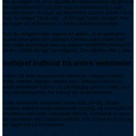
Når du logger ind, vil vi opsætte en række cookies og gemme
din logininformation og dine valg af skærmvisning. Login
cookies holder i to dage, og skærmvalg cookies holder i et år.
Hvis du vælger "Husk mig", vil dit login holde i to uger. Hvis
du logger ud af din konto, vil login cookierne forsvinde.
Hvis du redigerer eller udgiver en artikel, vil en yderligere
cookie blive gemt i din browser. Denne cookie indeholder
ikke nogle personlige data og opgiver simpelthen indlægsID
på den artikel, du lige har redigeret. Den udløber efter 1 dag.
Indlejret indhold fra andre websteder
Artikler på dette websted kan indeholde indlejret indhold
(f.eks. videoer, billeder, artikler osv.). Indlejret indhold fra
andre websteder opfører sig på nøjagtig samme måde, som
hvis den besøgende har besøgt det andet websted.
Disse websteder indsamler måske data om dig, bruger
cookies, indlejrer ekstra tredjeparts sporing, og overvåger din
interaktion med dette indlejrede indhold, heriblandt at spore
din interaktion med indlejret indhold, hvis du har en konto og
en logget ind på det websted.