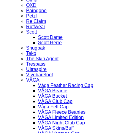
OXD
Paingone
Petzl
Re:Claim
Ruffwear
Scott
Scott Dame
Scott Herre
Snugpak
Teko
The Skin Agent
Trespass
Ultraspire
Vivobarefoot
VÅGA
Våga Feather Racing Cap
VÅGA Beanie
VÅGA Bucket
VÅGA Club Cap
Våga Fell Cap
VÅGA Fleece Beanies
VÅGA Limited Edition
VÅGA Night Club Cap
VÅGA Skins/Buff