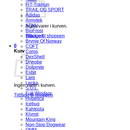
FiT-Trailrun
TRAIL OG SPORT
Adidas
Armytek
ATNU
Ingen varer i kurven.
BioFrost
Tilbage til shoppen
Blackroll
Brynje Of Norway
0
COFT
Kurv
Coros
DexShell
Dryrobe
Dolomite
Esbit
Larq
Lecka
Ingen varer i kurven.
S.O.L.
Full Windsor
Tilbage til shoppen
Hyperice
Icebug
Kahtoola
Klymit
Mountain King
Non-Stop Dogwear
OMM