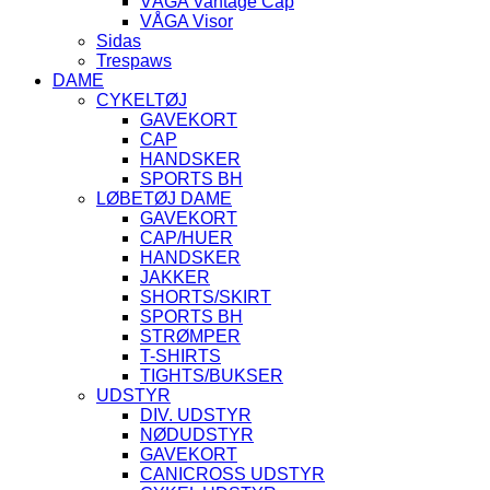
VÅGA Vantage Cap
VÅGA Visor
Sidas
Trespaws
DAME
CYKELTØJ
GAVEKORT
CAP
HANDSKER
SPORTS BH
LØBETØJ DAME
GAVEKORT
CAP/HUER
HANDSKER
JAKKER
SHORTS/SKIRT
SPORTS BH
STRØMPER
T-SHIRTS
TIGHTS/BUKSER
UDSTYR
DIV. UDSTYR
NØDUDSTYR
GAVEKORT
CANICROSS UDSTYR