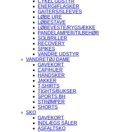
CYKEL UDSTYR
ENERGI/FLASKER
GAITERS/SLEEVES
LØBE URE
LØBESTAVE
LØBEVESTE/RYGSÆKKE
PANDELAMPER/TILBEHØR
SOLBRILLER
RECOVERY
SPIKES
VANDRE UDSTYR
VANDRETØJ DAME
GAVEKORT
CAP/HUER
HANDSKER
JAKKER
T-SHIRTS
TIGHTS/BUKSER
SPORTS BH
STRØMPER
SHORTS
SKO
GAVEKORT
INDLÆGS SÅLER
ASFALTSKO