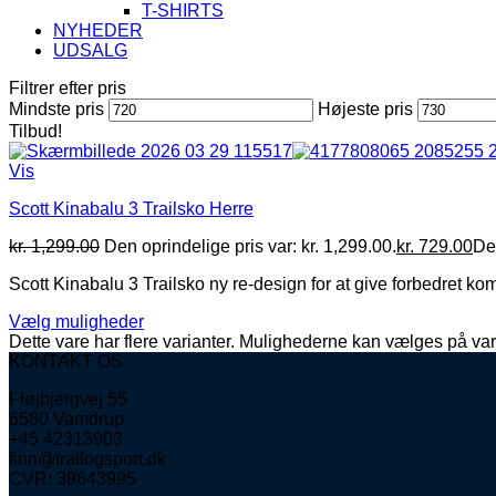
T-SHIRTS
NYHEDER
UDSALG
Filtrer efter pris
Mindste pris
Højeste pris
Tilbud!
Vis
Scott Kinabalu 3 Trailsko Herre
kr.
1,299.00
Den oprindelige pris var: kr. 1,299.00.
kr.
729.00
Den
Scott Kinabalu 3 Trailsko ny re-design for at give forbedret k
Vælg muligheder
Dette vare har flere varianter. Mulighederne kan vælges på va
KONTAKT OS
Fløjbjergvej 55
6580 Vamdrup
+45 42313903
finn@trailogsport.dk
CVR: 39643995