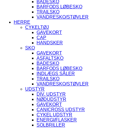
BADESKO
BARFODS LØBESKO
TRAILSKO
VANDRESKO/STØVLER
HERRE
CYKELTØJ
GAVEKORT
CAP
HANDSKER
SKO
GAVEKORT
ASFALTSKO
BADESKO
BARFODS LØBESKO
INDLÆGS SÅLER
TRAILSKO
VANDRESKO/STØVLER
UDSTYR
DIV. UDSTYR
NØDUDSTYR
GAVEKORT
CANICROSS UDSTYR
CYKEL UDSTYR
ENERGI/FLASKER
SOLBRILLER