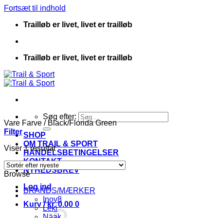
Fortsæt til indhold
Trailløb er livet, livet er trailløb
Trailløb er livet, livet er trailløb
Søg efter:
Vare Farve
/
Black/Florida Green
Filter
SHOP
OM TRAIL & SPORT
Viser 1 resultat
HANDELSBETINGELSER
KONTAKT
NYHEDSBREV
Browse
Log ind
BRANDS/MÆRKER
Inov8
Kurv /
kr.
0.00
0
Leki
Näak