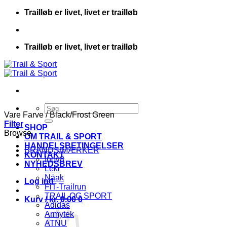
Fortsæt
Trailløb er livet, livet er trailløb
til
indhold
Trailløb er livet, livet er trailløb
Søg
Vare Farve
/
Black/Frost Green
efter:
Filter
SHOP
Browse
OM TRAIL & SPORT
HANDELSBETINGELSER
BRANDS/MÆRKER
KONTAKT
Inov8
NYHEDSBREV
Leki
Näak
Log ind
FiT-Trailrun
TRAIL OG SPORT
Kurv /
kr.
0.00
0
Adidas
Armytek
ATNU