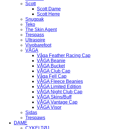
Scott
Scott Dame
Scott Herre
Snugpak
Teko
The Skin Agent
Trespass
Ultraspire
Vivobarefoot
VÅGA
Våga Feather Racing Cap
VÅGA Beanie
VÅGA Bucket
VÅGA Club Cap
Våga Fell Cap
VÅGA Fleece Beanies
VÅGA Limited Edition
VÅGA Night Club Cap
VÅGA Skins/Buff
VÅGA Vantage Cap
VÅGA Visor
Sidas
Trespaws
DAME
CYKELTØJ