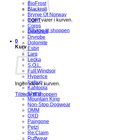
BioFrost
Blackroll
Brynje Of Norway
Ingen varer i kurven.
COFT
Coros
Tilbage til shoppen
DexShell
Dryrobe
0
Dolomite
Kurv
Esbit
Larq
Lecka
S.O.L.
Full Windsor
Hyperice
Icebug
Ingen varer i kurven.
Kahtoola
Klymit
Tilbage til shoppen
Mountain King
Non-Stop Dogwear
OMM
OXD
Paingone
Petzl
Re:Claim
Ruffwear