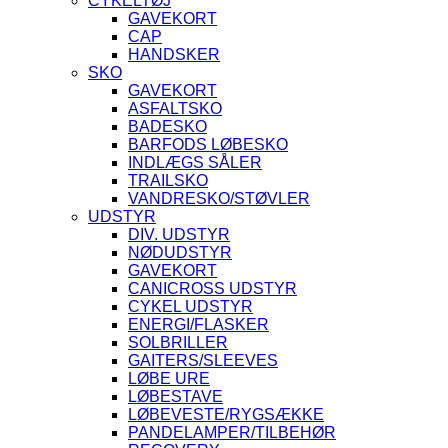
CYKELTØJ
GAVEKORT
CAP
HANDSKER
SKO
GAVEKORT
ASFALTSKO
BADESKO
BARFODS LØBESKO
INDLÆGS SÅLER
TRAILSKO
VANDRESKO/STØVLER
UDSTYR
DIV. UDSTYR
NØDUDSTYR
GAVEKORT
CANICROSS UDSTYR
CYKEL UDSTYR
ENERGI/FLASKER
SOLBRILLER
GAITERS/SLEEVES
LØBE URE
LØBESTAVE
LØBEVESTE/RYGSÆKKE
PANDELAMPER/TILBEHØR