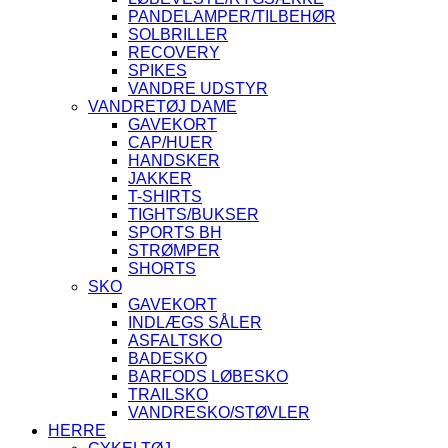
PANDELAMPER/TILBEHØR
SOLBRILLER
RECOVERY
SPIKES
VANDRE UDSTYR
VANDRETØJ DAME
GAVEKORT
CAP/HUER
HANDSKER
JAKKER
T-SHIRTS
TIGHTS/BUKSER
SPORTS BH
STRØMPER
SHORTS
SKO
GAVEKORT
INDLÆGS SÅLER
ASFALTSKO
BADESKO
BARFODS LØBESKO
TRAILSKO
VANDRESKO/STØVLER
HERRE