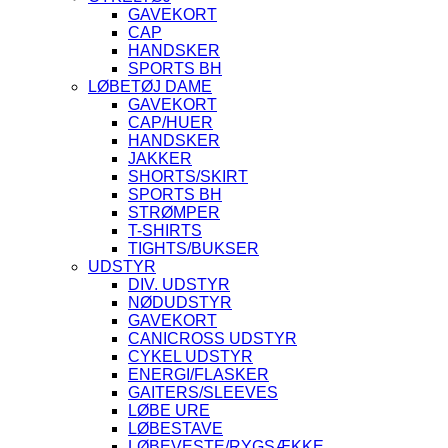
GAVEKORT
CAP
HANDSKER
SPORTS BH
LØBETØJ DAME
GAVEKORT
CAP/HUER
HANDSKER
JAKKER
SHORTS/SKIRT
SPORTS BH
STRØMPER
T-SHIRTS
TIGHTS/BUKSER
UDSTYR
DIV. UDSTYR
NØDUDSTYR
GAVEKORT
CANICROSS UDSTYR
CYKEL UDSTYR
ENERGI/FLASKER
GAITERS/SLEEVES
LØBE URE
LØBESTAVE
LØBEVESTE/RYGSÆKKE