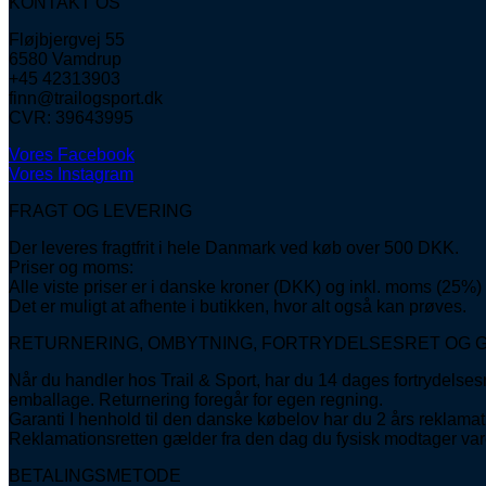
KONTAKT OS
Fløjbjergvej 55
6580 Vamdrup
+45 42313903
finn@trailogsport.dk
CVR: 39643995
Vores Facebook
Vores Instagram
FRAGT OG LEVERING
Der leveres fragtfrit i hele Danmark ved køb over 500 DKK.
Priser og moms:
Alle viste priser er i danske kroner (DKK) og inkl. moms (25%)
Det er muligt at afhente i butikken, hvor alt også kan prøves.
RETURNERING, OMBYTNING, FORTRYDELSESRET OG 
Når du handler hos Trail & Sport, har du 14 dages fortrydelses
emballage. Returnering foregår for egen regning.
Garanti I henhold til den danske købelov har du 2 års reklamati
Reklamationsretten gælder fra den dag du fysisk modtager var
BETALINGSMETODE