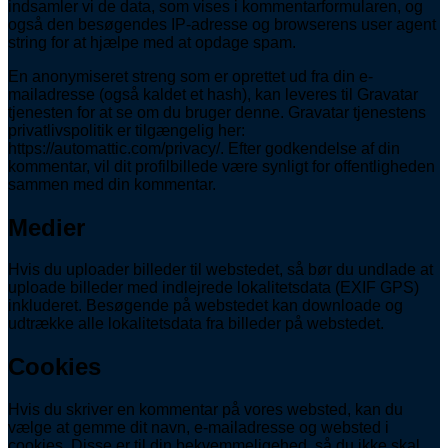
indsamler vi de data, som vises i kommentarformularen, og
også den besøgendes IP-adresse og browserens user agent
string for at hjælpe med at opdage spam.
En anonymiseret streng som er oprettet ud fra din e-
mailadresse (også kaldet et hash), kan leveres til Gravatar
tjenesten for at se om du bruger denne. Gravatar tjenestens
privatlivspolitik er tilgængelig her:
https://automattic.com/privacy/. Efter godkendelse af din
kommentar, vil dit profilbillede være synligt for offentligheden
sammen med din kommentar.
Medier
Hvis du uploader billeder til webstedet, så bør du undlade at
uploade billeder med indlejrede lokalitetsdata (EXIF GPS)
inkluderet. Besøgende på webstedet kan downloade og
udtrække alle lokalitetsdata fra billeder på webstedet.
Cookies
Hvis du skriver en kommentar på vores websted, kan du
vælge at gemme dit navn, e-mailadresse og websted i
cookies. Disse er til din bekvemmeligehed, så du ikke skal