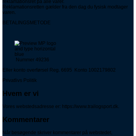
reklamationsret på alle varer.
Reklamationsretten gælder fra den dag du fysisk modtager
varen.
BETALINGSMETODE
Nummer 49236
Eller konto overførsel Reg. 6695 Konto 1002179802
Privatlivs Politik
Hvem er vi
Vores webstedsadresse er: https://www.trailogsport.dk.
Kommentarer
Når besøgende skriver kommentarer på webstedet,