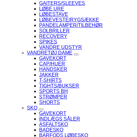
GAITERS/SLEEVES
LØBE URE
LØBESTAVE
LØBEVESTE/RYGSÆKKE
PANDELAMPER/TILBEHØR
SOLBRILLER
RECOVERY
SPIKES
VANDRE UDSTYR
VANDRETØJ DAME
GAVEKORT
CAP/HUER
HANDSKER
JAKKER
T-SHIRTS
TIGHTS/BUKSER
SPORTS BH
STRØMPER
SHORTS
SKO
GAVEKORT
INDLÆGS SÅLER
ASFALTSKO
BADESKO
BARFODS LØBESKO