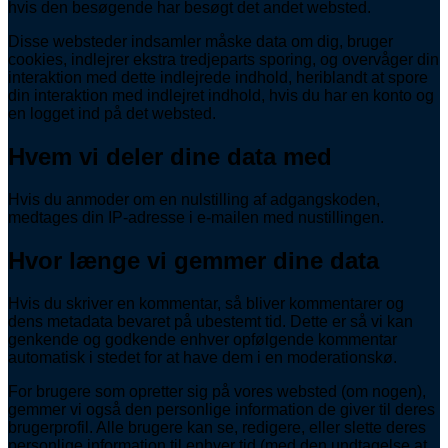
hvis den besøgende har besøgt det andet websted.
Disse websteder indsamler måske data om dig, bruger
cookies, indlejrer ekstra tredjeparts sporing, og overvåger din
interaktion med dette indlejrede indhold, heriblandt at spore
din interaktion med indlejret indhold, hvis du har en konto og
en logget ind på det websted.
Hvem vi deler dine data med
Hvis du anmoder om en nulstilling af adgangskoden,
medtages din IP-adresse i e-mailen med nustillingen.
Hvor længe vi gemmer dine data
Hvis du skriver en kommentar, så bliver kommentarer og
dens metadata bevaret på ubestemt tid. Dette er så vi kan
genkende og godkende enhver opfølgende kommentar
automatisk i stedet for at have dem i en moderationskø.
For brugere som opretter sig på vores websted (om nogen),
gemmer vi også den personlige information de giver til deres
brugerprofil. Alle brugere kan se, redigere, eller slette deres
personlige information til enhver tid (med den undtagelse at