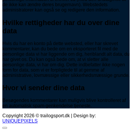
de ikke kan ændre deres brugernavn). Webstedets
administratorer kan også se og redigere den information.
Hvilke rettigheder har du over dine
data
Hvis du har en konto på dette websted, eller har skrevet
kommentarer, kan du bede om en eksporteret fil med de
personlige data vi har liggende om dig, heriblandt alt data, du
har givet os. Du kan også bede om, at vi sletter alle
personlige data, vi har om dig. Dette indbefatter ikke nogen
form for data, som vi er forpligtede til at gemme af
administrative, lovmæssige eller sikkerhedsmæssige grunde.
Hvor vi sender dine data
Besøgendes kommentarer kan muligvis blive kontrolleret af
en automatisk spam-genkendelse tjeneste.
Copyright 2026 © trailogsport.dk | Design by:
UNIQUEPIXELS