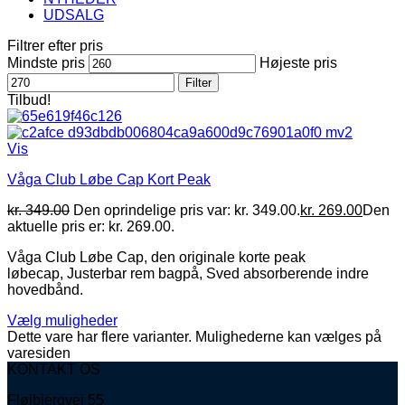
UDSALG
Filtrer efter pris
Mindste pris
Højeste pris
Filter
Tilbud!
Vis
Våga Club Løbe Cap Kort Peak
kr.
349.00
Den oprindelige pris var: kr. 349.00.
kr.
269.00
Den
aktuelle pris er: kr. 269.00.
Våga Club Løbe Cap, den originale korte peak
løbecap, Justerbar rem bagpå, Sved absorberende indre
hovedbånd.
Vælg muligheder
Dette vare har flere varianter. Mulighederne kan vælges på
varesiden
KONTAKT OS
Fløjbjergvej 55