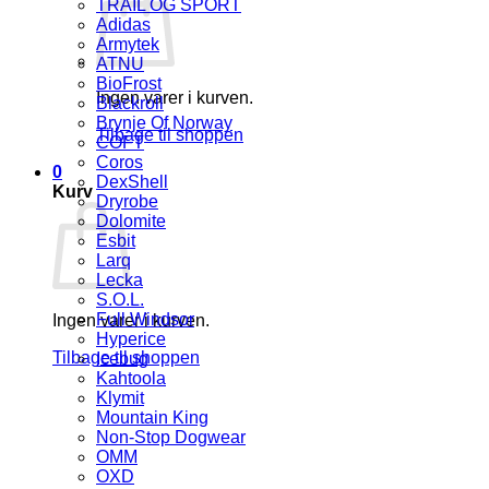
TRAIL OG SPORT
Adidas
Armytek
ATNU
BioFrost
Ingen varer i kurven.
Blackroll
Brynje Of Norway
Tilbage til shoppen
COFT
Coros
0
DexShell
Kurv
Dryrobe
Dolomite
Esbit
Larq
Lecka
S.O.L.
Full Windsor
Ingen varer i kurven.
Hyperice
Tilbage til shoppen
Icebug
Kahtoola
Klymit
Mountain King
Non-Stop Dogwear
OMM
OXD