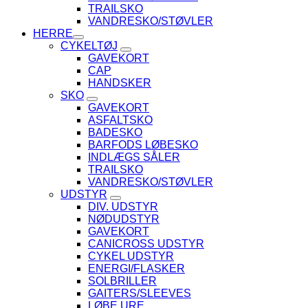
TRAILSKO
VANDRESKO/STØVLER
HERRE
CYKELTØJ
GAVEKORT
CAP
HANDSKER
SKO
GAVEKORT
ASFALTSKO
BADESKO
BARFODS LØBESKO
INDLÆGS SÅLER
TRAILSKO
VANDRESKO/STØVLER
UDSTYR
DIV. UDSTYR
NØDUDSTYR
GAVEKORT
CANICROSS UDSTYR
CYKEL UDSTYR
ENERGI/FLASKER
SOLBRILLER
GAITERS/SLEEVES
LØBE URE