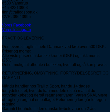
6580 Vamdrup
+45 42313903
finn@trailogsport.dk
CVR: 39643995
Vores Facebook
Vores Instagram
FRAGT OG LEVERING
Der leveres fragtfrit i hele Danmark ved køb over 500 DKK.
Priser og moms:
Alle viste priser er i danske kroner (DKK) og inkl. moms
(25%)
Det er muligt at afhente i butikken, hvor alt også kan prøves.
RETURNERING, OMBYTNING, FORTRYDELSESRET OG
GARANTI
Når du handler hos Trail & Sport, har du 14 dages
fortrydelsesret, hvor du kan meddele os på mail at du
fortryder købet og derpå returnerer varen. Varen SKAL være
ubrugt og i orginal emballage. Returnering foregår for egen
regning.
Garanti I henhold til den danske købelov har du 2 års