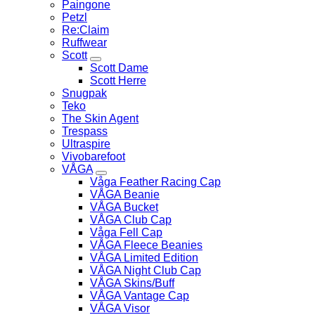
Paingone
Petzl
Re:Claim
Ruffwear
Scott
Scott Dame
Scott Herre
Snugpak
Teko
The Skin Agent
Trespass
Ultraspire
Vivobarefoot
VÅGA
Våga Feather Racing Cap
VÅGA Beanie
VÅGA Bucket
VÅGA Club Cap
Våga Fell Cap
VÅGA Fleece Beanies
VÅGA Limited Edition
VÅGA Night Club Cap
VÅGA Skins/Buff
VÅGA Vantage Cap
VÅGA Visor