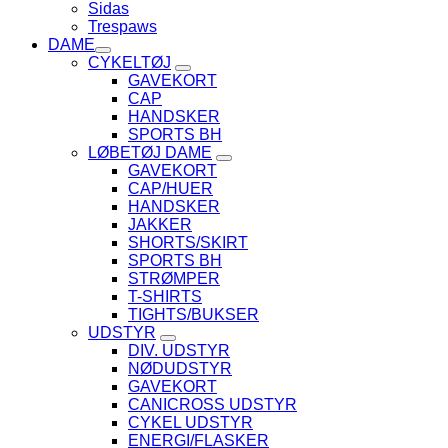
Sidas
Trespaws
DAME
CYKELTØJ
GAVEKORT
CAP
HANDSKER
SPORTS BH
LØBETØJ DAME
GAVEKORT
CAP/HUER
HANDSKER
JAKKER
SHORTS/SKIRT
SPORTS BH
STRØMPER
T-SHIRTS
TIGHTS/BUKSER
UDSTYR
DIV. UDSTYR
NØDUDSTYR
GAVEKORT
CANICROSS UDSTYR
CYKEL UDSTYR
ENERGI/FLASKER