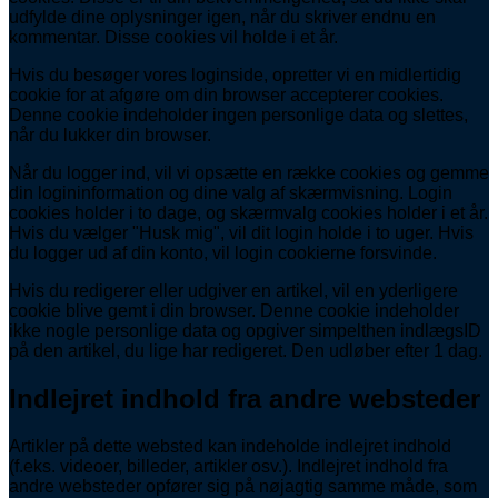
udfylde dine oplysninger igen, når du skriver endnu en
kommentar. Disse cookies vil holde i et år.
Hvis du besøger vores loginside, opretter vi en midlertidig
cookie for at afgøre om din browser accepterer cookies.
Denne cookie indeholder ingen personlige data og slettes,
når du lukker din browser.
Når du logger ind, vil vi opsætte en række cookies og gemme
din logininformation og dine valg af skærmvisning. Login
cookies holder i to dage, og skærmvalg cookies holder i et år.
Hvis du vælger "Husk mig", vil dit login holde i to uger. Hvis
du logger ud af din konto, vil login cookierne forsvinde.
Hvis du redigerer eller udgiver en artikel, vil en yderligere
cookie blive gemt i din browser. Denne cookie indeholder
ikke nogle personlige data og opgiver simpelthen indlægsID
på den artikel, du lige har redigeret. Den udløber efter 1 dag.
Indlejret indhold fra andre websteder
Artikler på dette websted kan indeholde indlejret indhold
(f.eks. videoer, billeder, artikler osv.). Indlejret indhold fra
andre websteder opfører sig på nøjagtig samme måde, som