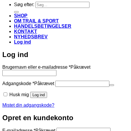
Søg efter:
SHOP
OM TRAIL & SPORT
HANDELSBETINGELSER
KONTAKT
NYHEDSBREV
Log ind
Log ind
Brugernavn eller e-mailadresse
*
Påkrævet
Adgangskode
*
Påkrævet
Husk mig
Log ind
Mistet din adgangskode?
Opret en kundekonto
E-mailadresse
*
Påkrævet