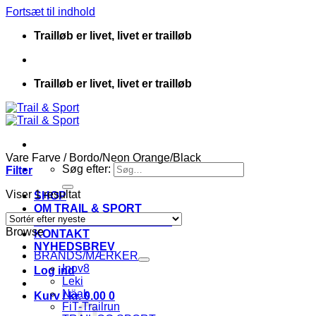
Fortsæt til indhold
Trailløb er livet, livet er trailløb
Trailløb er livet, livet er trailløb
Vare Farve
/
Bordo/Neon Orange/Black
Søg efter:
Filter
Viser 1 resultat
SHOP
OM TRAIL & SPORT
HANDELSBETINGELSER
Browse
KONTAKT
NYHEDSBREV
BRANDS/MÆRKER
Inov8
Log ind
Leki
Näak
Kurv /
kr.
0.00
0
FiT-Trailrun