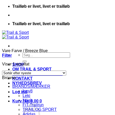
Fortsæt
Trailløb er livet, livet er trailløb
til
indhold
Trailløb er livet, livet er trailløb
Vare Farve
/
Breeze Blue
Søg
Filter
efter:
Viser 1 resultat
SHOP
OM TRAIL & SPORT
HANDELSBETINGELSER
Browse
KONTAKT
NYHEDSBREV
BRANDS/MÆRKER
Inov8
Log ind
Leki
Näak
Kurv /
kr.
0.00
0
FiT-Trailrun
TRAIL OG SPORT
Adidas