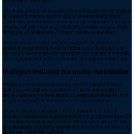
når du lukker din browser.
Når du logger ind, vil vi opsætte en række cookies og gemme
din logininformation og dine valg af skærmvisning. Login
cookies holder i to dage, og skærmvalg cookies holder i et år.
Hvis du vælger "Husk mig", vil dit login holde i to uger. Hvis
du logger ud af din konto, vil login cookierne forsvinde.
Hvis du redigerer eller udgiver en artikel, vil en yderligere
cookie blive gemt i din browser. Denne cookie indeholder
ikke nogle personlige data og opgiver simpelthen indlægsID
på den artikel, du lige har redigeret. Den udløber efter 1 dag.
Indlejret indhold fra andre websteder
Artikler på dette websted kan indeholde indlejret indhold
(f.eks. videoer, billeder, artikler osv.). Indlejret indhold fra
andre websteder opfører sig på nøjagtig samme måde, som
hvis den besøgende har besøgt det andet websted.
Disse websteder indsamler måske data om dig, bruger
cookies, indlejrer ekstra tredjeparts sporing, og overvåger din
interaktion med dette indlejrede indhold, heriblandt at spore
din interaktion med indlejret indhold, hvis du har en konto og
en logget ind på det websted.