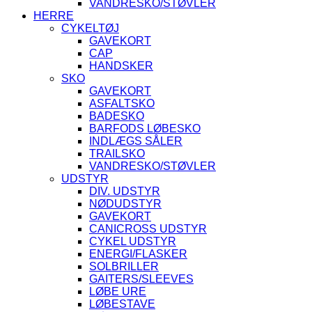
VANDRESKO/STØVLER
HERRE
CYKELTØJ
GAVEKORT
CAP
HANDSKER
SKO
GAVEKORT
ASFALTSKO
BADESKO
BARFODS LØBESKO
INDLÆGS SÅLER
TRAILSKO
VANDRESKO/STØVLER
UDSTYR
DIV. UDSTYR
NØDUDSTYR
GAVEKORT
CANICROSS UDSTYR
CYKEL UDSTYR
ENERGI/FLASKER
SOLBRILLER
GAITERS/SLEEVES
LØBE URE
LØBESTAVE