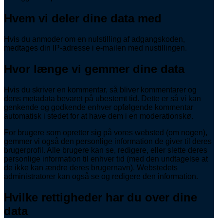
Hvem vi deler dine data med
Hvis du anmoder om en nulstilling af adgangskoden,
medtages din IP-adresse i e-mailen med nustillingen.
Hvor længe vi gemmer dine data
Hvis du skriver en kommentar, så bliver kommentarer og
dens metadata bevaret på ubestemt tid. Dette er så vi kan
genkende og godkende enhver opfølgende kommentar
automatisk i stedet for at have dem i en moderationskø.
For brugere som opretter sig på vores websted (om nogen),
gemmer vi også den personlige information de giver til deres
brugerprofil. Alle brugere kan se, redigere, eller slette deres
personlige information til enhver tid (med den undtagelse at
de ikke kan ændre deres brugernavn). Webstedets
administratorer kan også se og redigere den information.
Hvilke rettigheder har du over dine
data