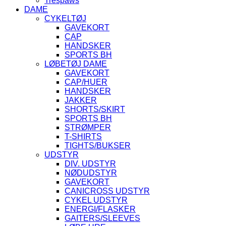
Trespaws
DAME
CYKELTØJ
GAVEKORT
CAP
HANDSKER
SPORTS BH
LØBETØJ DAME
GAVEKORT
CAP/HUER
HANDSKER
JAKKER
SHORTS/SKIRT
SPORTS BH
STRØMPER
T-SHIRTS
TIGHTS/BUKSER
UDSTYR
DIV. UDSTYR
NØDUDSTYR
GAVEKORT
CANICROSS UDSTYR
CYKEL UDSTYR
ENERGI/FLASKER
GAITERS/SLEEVES