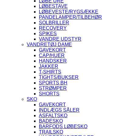
LØBE URE
LØBESTAVE
LØBEVESTE/RYGSÆKKE
PANDELAMPER/TILBEHØR
SOLBRILLER
RECOVERY
SPIKES
VANDRE UDSTYR
VANDRETØJ DAME
GAVEKORT
CAP/HUER
HANDSKER
JAKKER
T-SHIRTS
TIGHTS/BUKSER
SPORTS BH
STRØMPER
SHORTS
SKO
GAVEKORT
INDLÆGS SÅLER
ASFALTSKO
BADESKO
BARFODS LØBESKO
TRAILSKO