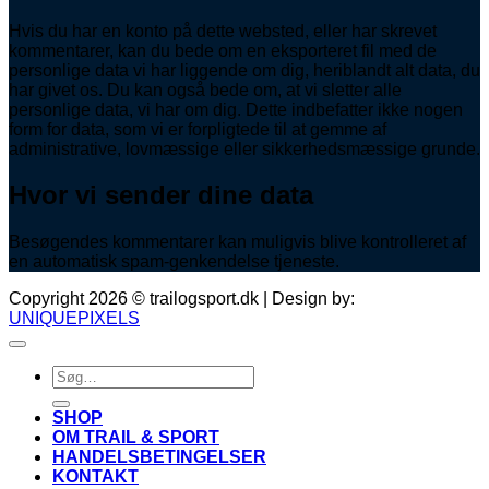
Hvis du har en konto på dette websted, eller har skrevet
kommentarer, kan du bede om en eksporteret fil med de
personlige data vi har liggende om dig, heriblandt alt data, du
har givet os. Du kan også bede om, at vi sletter alle
personlige data, vi har om dig. Dette indbefatter ikke nogen
form for data, som vi er forpligtede til at gemme af
administrative, lovmæssige eller sikkerhedsmæssige grunde.
Hvor vi sender dine data
Besøgendes kommentarer kan muligvis blive kontrolleret af
en automatisk spam-genkendelse tjeneste.
Copyright 2026 © trailogsport.dk | Design by:
UNIQUEPIXELS
Søg
efter:
SHOP
OM TRAIL & SPORT
HANDELSBETINGELSER
KONTAKT