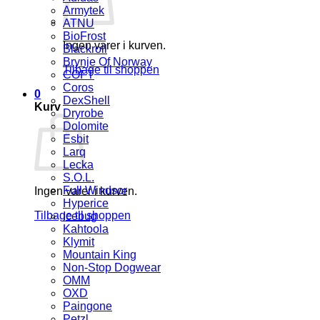
Armytek
ATNU
BioFrost
Ingen varer i kurven.
Blackroll
Brynje Of Norway
Tilbage til shoppen
COFT
Coros
0
DexShell
Kurv
Dryrobe
Dolomite
Esbit
Larq
Lecka
S.O.L.
Full Windsor
Ingen varer i kurven.
Hyperice
Tilbage til shoppen
Icebug
Kahtoola
Klymit
Mountain King
Non-Stop Dogwear
OMM
OXD
Paingone
Petzl