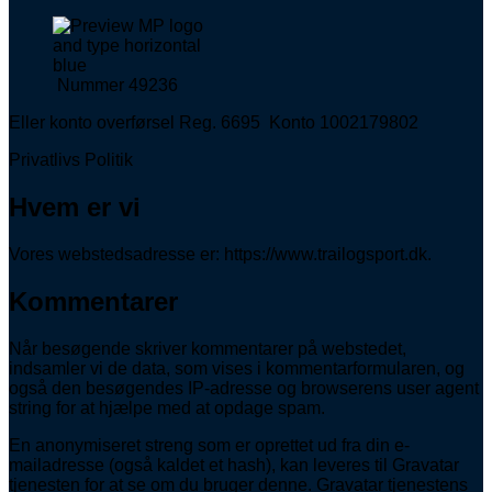
Nummer 49236
Eller konto overførsel Reg. 6695 Konto 1002179802
Privatlivs Politik
Hvem er vi
Vores webstedsadresse er: https://www.trailogsport.dk.
Kommentarer
Når besøgende skriver kommentarer på webstedet,
indsamler vi de data, som vises i kommentarformularen, og
også den besøgendes IP-adresse og browserens user agent
string for at hjælpe med at opdage spam.
En anonymiseret streng som er oprettet ud fra din e-
mailadresse (også kaldet et hash), kan leveres til Gravatar
tjenesten for at se om du bruger denne. Gravatar tjenestens