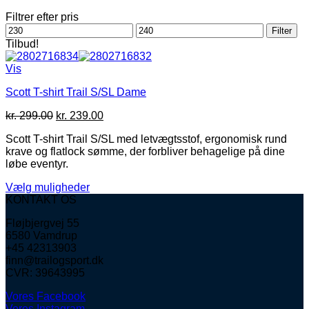
Filtrer efter pris
Mindste
Højeste
Filter
pris
pris
Tilbud!
Vis
Scott T-shirt Trail S/SL Dame
Den
Den
kr.
299.00
kr.
239.00
oprindelige
aktuelle
Scott T-shirt Trail S/SL med letvægtsstof, ergonomisk rund
pris
pris
krave og flatlock sømme, der forbliver behagelige på dine
var:
er:
løbe eventyr.
kr. 299.00.
kr. 239.00.
Vælg muligheder
Dette
KONTAKT OS
vare
Fløjbjergvej 55
har
6580 Vamdrup
flere
+45 42313903
varianter.
finn@trailogsport.dk
Mulighederne
CVR: 39643995
kan
vælges
Vores Facebook
på
Vores Instagram