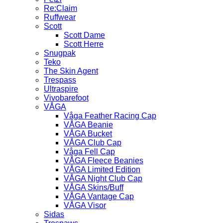
Re:Claim
Ruffwear
Scott
Scott Dame
Scott Herre
Snugpak
Teko
The Skin Agent
Trespass
Ultraspire
Vivobarefoot
VÅGA
Våga Feather Racing Cap
VÅGA Beanie
VÅGA Bucket
VÅGA Club Cap
Våga Fell Cap
VÅGA Fleece Beanies
VÅGA Limited Edition
VÅGA Night Club Cap
VÅGA Skins/Buff
VÅGA Vantage Cap
VÅGA Visor
Sidas