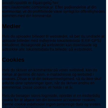
privatlivspolitik er tilgængelig her:
https://automattic.com/privacy/. Efter godkendelse af din
kommentar, vil dit profilbillede være synligt for offentligheden
sammen med din kommentar.
Medier
Hvis du uploader billeder til webstedet, så bør du undlade at
uploade billeder med indlejrede lokalitetsdata (EXIF GPS)
inkluderet. Besøgende på webstedet kan downloade og
udtrække alle lokalitetsdata fra billeder på webstedet.
Cookies
Hvis du skriver en kommentar på vores websted, kan du
vælge at gemme dit navn, e-mailadresse og websted i
cookies. Disse er til din bekvemmeligehed, så du ikke skal
udfylde dine oplysninger igen, når du skriver endnu en
kommentar. Disse cookies vil holde i et år.
Hvis du besøger vores loginside, opretter vi en midlertidig
cookie for at afgøre om din browser accepterer cookies.
Denne cookie indeholder ingen personlige data og slettes,