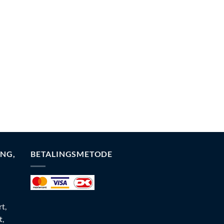
NG,
BETALINGSMETODE
t,
t,