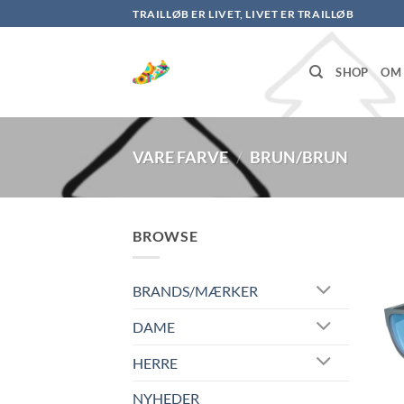
Fortsæt
TRAILLØB ER LIVET, LIVET ER TRAILLØB
til
indhold
SHOP
OM 
VARE FARVE
/
BRUN/BRUN
BROWSE
BRANDS/MÆRKER
DAME
HERRE
NYHEDER