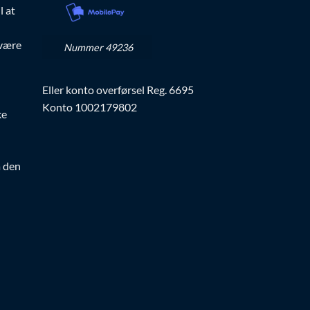
l at
 være
Nummer 49236
Eller konto overførsel Reg. 6695
Konto 1002179802
ke
a den