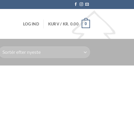
0
LOG IND
KURV /
KR.
0.00