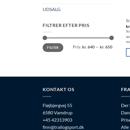
UDSALG
Sc
FILTRER EFTER PRIS
kr
Sc
sp
mo
Mindste
Højeste
Pris:
kr. 640
—
kr. 650
FILTER
pris
pris
De
va
ha
fl
va
KONTAKT OS
FRA
Mu
ka
Fløjbjergvej 55
Der 
væ
6580 Vamdrup
Dan
p
+45 42313903
Pris
va
finn@trailogsport.dk
Alle