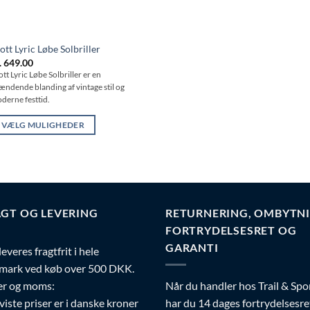
ott Lyric Løbe Solbriller
.
649.00
ott Lyric Løbe Solbriller er en
ændende blanding af vintage stil og
derne festtid.
VÆLG MULIGHEDER
tte
re
r
ere
rianter.
GT OG LEVERING
RETURNERING, OMBYTNI
lighederne
FORTRYDELSESRET OG
n
GARANTI
leveres fragtfrit i hele
lges
mark ved køb over 500 DKK.
å
er og moms:
Når du handler hos Trail & Spor
residen
 viste priser er i danske kroner
har du 14 dages fortrydelsesre