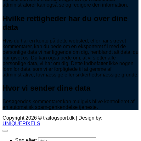
administratorer kan også se og redigere den information.
Hvilke rettigheder har du over dine
data
Hvis du har en konto på dette websted, eller har skrevet
kommentarer, kan du bede om en eksporteret fil med de
personlige data vi har liggende om dig, heriblandt alt data, du
har givet os. Du kan også bede om, at vi sletter alle
personlige data, vi har om dig. Dette indbefatter ikke nogen
form for data, som vi er forpligtede til at gemme af
administrative, lovmæssige eller sikkerhedsmæssige grunde.
Hvor vi sender dine data
Besøgendes kommentarer kan muligvis blive kontrolleret af
en automatisk spam-genkendelse tjeneste.
Copyright 2026 © trailogsport.dk | Design by:
UNIQUEPIXELS
Søg efter: