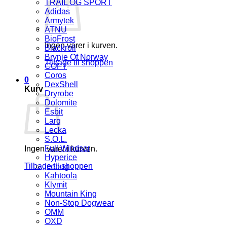
TRAIL OG SPORT
Adidas
Armytek
ATNU
BioFrost
Ingen varer i kurven.
Blackroll
Brynje Of Norway
Tilbage til shoppen
COFT
Coros
0
DexShell
Kurv
Dryrobe
Dolomite
Esbit
Larq
Lecka
S.O.L.
Full Windsor
Ingen varer i kurven.
Hyperice
Tilbage til shoppen
Icebug
Kahtoola
Klymit
Mountain King
Non-Stop Dogwear
OMM
OXD