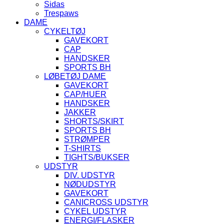
Sidas
Trespaws
DAME
CYKELTØJ
GAVEKORT
CAP
HANDSKER
SPORTS BH
LØBETØJ DAME
GAVEKORT
CAP/HUER
HANDSKER
JAKKER
SHORTS/SKIRT
SPORTS BH
STRØMPER
T-SHIRTS
TIGHTS/BUKSER
UDSTYR
DIV. UDSTYR
NØDUDSTYR
GAVEKORT
CANICROSS UDSTYR
CYKEL UDSTYR
ENERGI/FLASKER