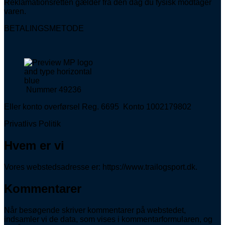
Reklamationsretten gælder fra den dag du fysisk modtager
varen.
BETALINGSMETODE
Nummer 49236
Eller konto overførsel Reg. 6695 Konto 1002179802
Privatlivs Politik
Hvem er vi
Vores webstedsadresse er: https://www.trailogsport.dk.
Kommentarer
Når besøgende skriver kommentarer på webstedet,
indsamler vi de data, som vises i kommentarformularen, og