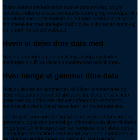
Disse websteder indsamler måske data om dig, bruger
cookies, indlejrer ekstra tredjeparts sporing, og overvåger din
interaktion med dette indlejrede indhold, heriblandt at spore
din interaktion med indlejret indhold, hvis du har en konto og
en logget ind på det websted.
Hvem vi deler dine data med
Hvis du anmoder om en nulstilling af adgangskoden,
medtages din IP-adresse i e-mailen med nustillingen.
Hvor længe vi gemmer dine data
Hvis du skriver en kommentar, så bliver kommentarer og
dens metadata bevaret på ubestemt tid. Dette er så vi kan
genkende og godkende enhver opfølgende kommentar
automatisk i stedet for at have dem i en moderationskø.
For brugere som opretter sig på vores websted (om nogen),
gemmer vi også den personlige information de giver til deres
brugerprofil. Alle brugere kan se, redigere, eller slette deres
personlige information til enhver tid (med den undtagelse at
de ikke kan ændre deres brugernavn). Webstedets