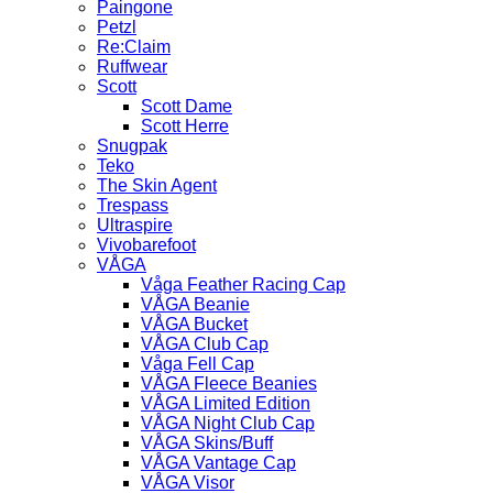
Paingone
Petzl
Re:Claim
Ruffwear
Scott
Scott Dame
Scott Herre
Snugpak
Teko
The Skin Agent
Trespass
Ultraspire
Vivobarefoot
VÅGA
Våga Feather Racing Cap
VÅGA Beanie
VÅGA Bucket
VÅGA Club Cap
Våga Fell Cap
VÅGA Fleece Beanies
VÅGA Limited Edition
VÅGA Night Club Cap
VÅGA Skins/Buff
VÅGA Vantage Cap
VÅGA Visor