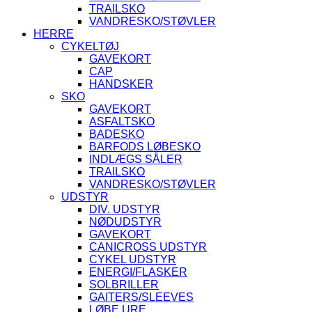
TRAILSKO
VANDRESKO/STØVLER
HERRE
CYKELTØJ
GAVEKORT
CAP
HANDSKER
SKO
GAVEKORT
ASFALTSKO
BADESKO
BARFODS LØBESKO
INDLÆGS SÅLER
TRAILSKO
VANDRESKO/STØVLER
UDSTYR
DIV. UDSTYR
NØDUDSTYR
GAVEKORT
CANICROSS UDSTYR
CYKEL UDSTYR
ENERGI/FLASKER
SOLBRILLER
GAITERS/SLEEVES
LØBE URE