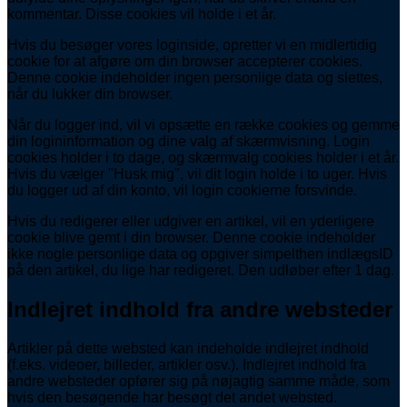
kommentar. Disse cookies vil holde i et år.
Hvis du besøger vores loginside, opretter vi en midlertidig
cookie for at afgøre om din browser accepterer cookies.
Denne cookie indeholder ingen personlige data og slettes,
når du lukker din browser.
Når du logger ind, vil vi opsætte en række cookies og gemme
din logininformation og dine valg af skærmvisning. Login
cookies holder i to dage, og skærmvalg cookies holder i et år.
Hvis du vælger "Husk mig", vil dit login holde i to uger. Hvis
du logger ud af din konto, vil login cookierne forsvinde.
Hvis du redigerer eller udgiver en artikel, vil en yderligere
cookie blive gemt i din browser. Denne cookie indeholder
ikke nogle personlige data og opgiver simpelthen indlægsID
på den artikel, du lige har redigeret. Den udløber efter 1 dag.
Indlejret indhold fra andre websteder
Artikler på dette websted kan indeholde indlejret indhold
(f.eks. videoer, billeder, artikler osv.). Indlejret indhold fra
andre websteder opfører sig på nøjagtig samme måde, som
hvis den besøgende har besøgt det andet websted.