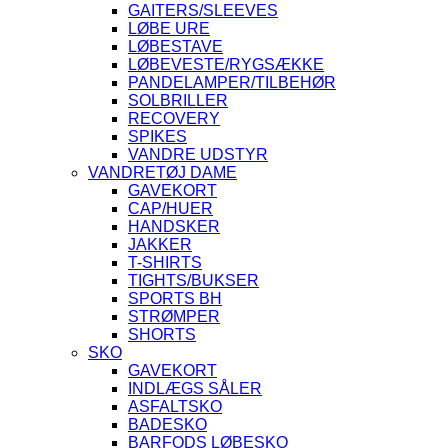
GAITERS/SLEEVES
LØBE URE
LØBESTAVE
LØBEVESTE/RYGSÆKKE
PANDELAMPER/TILBEHØR
SOLBRILLER
RECOVERY
SPIKES
VANDRE UDSTYR
VANDRETØJ DAME
GAVEKORT
CAP/HUER
HANDSKER
JAKKER
T-SHIRTS
TIGHTS/BUKSER
SPORTS BH
STRØMPER
SHORTS
SKO
GAVEKORT
INDLÆGS SÅLER
ASFALTSKO
BADESKO
BARFODS LØBESKO