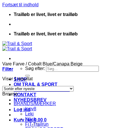
Fortsæt til indhold
Trailløb er livet, livet er trailløb
Trailløb er livet, livet er trailløb
Vare Farve
/
Cobalt Blue/Canapa Beige
Søg efter:
Filter
Viser 1 resultat
SHOP
OM TRAIL & SPORT
HANDELSBETINGELSER
Browse
KONTAKT
NYHEDSBREV
BRANDS/MÆRKER
Inov8
Log ind
Leki
Näak
Kurv /
kr.
0.00
0
FiT-Trailrun