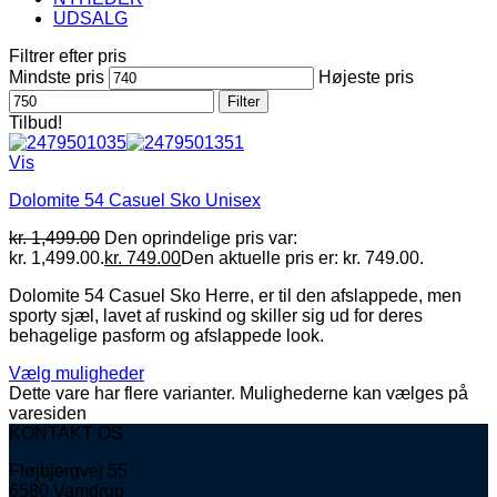
UDSALG
Filtrer efter pris
Mindste pris
Højeste pris
Filter
Tilbud!
Vis
Dolomite 54 Casuel Sko Unisex
kr.
1,499.00
Den oprindelige pris var:
kr. 1,499.00.
kr.
749.00
Den aktuelle pris er: kr. 749.00.
Dolomite 54 Casuel Sko Herre, er til den afslappede, men
sporty sjæl, lavet af ruskind og skiller sig ud for deres
behagelige pasform og afslappede look.
Vælg muligheder
Dette vare har flere varianter. Mulighederne kan vælges på
varesiden
KONTAKT OS
Fløjbjergvej 55
6580 Vamdrup