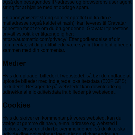
også den besøgendes IP-adresse og browserens user agent
string for at hjælpe med at opdage spam.
En anonymiseret streng som er oprettet ud fra din e-
mailadresse (også kaldet et hash), kan leveres til Gravatar
tjenesten for at se om du bruger denne. Gravatar tjenestens
privatlivspolitik er tilgængelig her:
https://automattic.com/privacy/. Efter godkendelse af din
kommentar, vil dit profilbillede være synligt for offentligheden
sammen med din kommentar.
Medier
Hvis du uploader billeder til webstedet, så bør du undlade at
uploade billeder med indlejrede lokalitetsdata (EXIF GPS)
inkluderet. Besøgende på webstedet kan downloade og
udtrække alle lokalitetsdata fra billeder på webstedet.
Cookies
Hvis du skriver en kommentar på vores websted, kan du
vælge at gemme dit navn, e-mailadresse og websted i
cookies. Disse er til din bekvemmeligehed, så du ikke skal
udfylde dine oplysninger igen, når du skriver endnu en