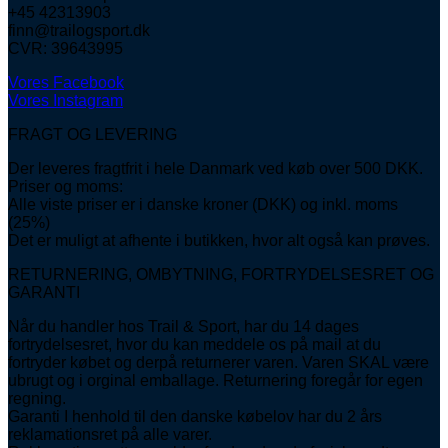
+45 42313903
finn@trailogsport.dk
CVR: 39643995
Vores Facebook
Vores Instagram
FRAGT OG LEVERING
Der leveres fragtfrit i hele Danmark ved køb over 500 DKK.
Priser og moms:
Alle viste priser er i danske kroner (DKK) og inkl. moms
(25%)
Det er muligt at afhente i butikken, hvor alt også kan prøves.
RETURNERING, OMBYTNING, FORTRYDELSESRET OG
GARANTI
Når du handler hos Trail & Sport, har du 14 dages
fortrydelsesret, hvor du kan meddele os på mail at du
fortryder købet og derpå returnerer varen. Varen SKAL være
ubrugt og i orginal emballage. Returnering foregår for egen
regning.
Garanti I henhold til den danske købelov har du 2 års
reklamationsret på alle varer.