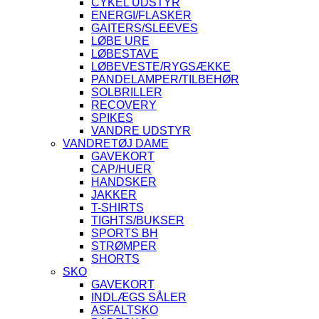
CYKEL UDSTYR
ENERGI/FLASKER
GAITERS/SLEEVES
LØBE URE
LØBESTAVE
LØBEVESTE/RYGSÆKKE
PANDELAMPER/TILBEHØR
SOLBRILLER
RECOVERY
SPIKES
VANDRE UDSTYR
VANDRETØJ DAME
GAVEKORT
CAP/HUER
HANDSKER
JAKKER
T-SHIRTS
TIGHTS/BUKSER
SPORTS BH
STRØMPER
SHORTS
SKO
GAVEKORT
INDLÆGS SÅLER
ASFALTSKO