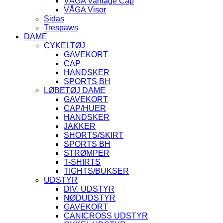
VÅGA Vantage Cap
VÅGA Visor
Sidas
Trespaws
DAME
CYKELTØJ
GAVEKORT
CAP
HANDSKER
SPORTS BH
LØBETØJ DAME
GAVEKORT
CAP/HUER
HANDSKER
JAKKER
SHORTS/SKIRT
SPORTS BH
STRØMPER
T-SHIRTS
TIGHTS/BUKSER
UDSTYR
DIV. UDSTYR
NØDUDSTYR
GAVEKORT
CANICROSS UDSTYR