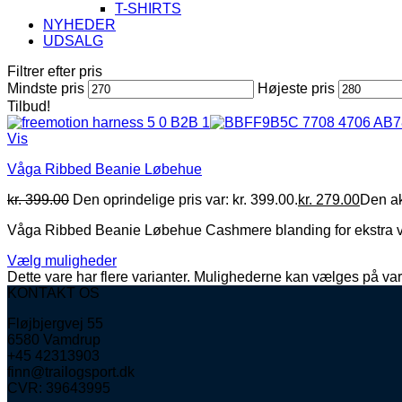
T-SHIRTS
NYHEDER
UDSALG
Filtrer efter pris
Mindste pris
Højeste pris
Tilbud!
Vis
Våga Ribbed Beanie Løbehue
kr.
399.00
Den oprindelige pris var: kr. 399.00.
kr.
279.00
Den akt
Våga Ribbed Beanie Løbehue Cashmere blanding for ekstra varme 
Vælg muligheder
Dette vare har flere varianter. Mulighederne kan vælges på va
KONTAKT OS
Fløjbjergvej 55
6580 Vamdrup
+45 42313903
finn@trailogsport.dk
CVR: 39643995