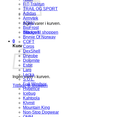
FiT-Trailrun
TRAIL OG SPORT
Adidas
Armytek
ATNU
Ingen varer i kurven.
BioFrost
Tilbage til shoppen
Blackroll
Brynje Of Norway
0
COFT
Kurv
Coros
DexShell
Dryrobe
Dolomite
Esbit
Larq
Lecka
Ingen varer i kurven.
S.O.L.
Full Windsor
Tilbage til shoppen
Hyperice
Icebug
Kahtoola
Klymit
Mountain King
Non-Stop Dogwear
OMM