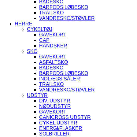
BADESKO
BARFODS LØBESKO
TRAILSKO
VANDRESKO/STØVLER
HERRE
CYKELTØJ
GAVEKORT
CAP
HANDSKER
SKO
GAVEKORT
ASFALTSKO
BADESKO
BARFODS LØBESKO
INDLÆGS SÅLER
TRAILSKO
VANDRESKO/STØVLER
UDSTYR
DIV. UDSTYR
NØDUDSTYR
GAVEKORT
CANICROSS UDSTYR
CYKEL UDSTYR
ENERGI/FLASKER
SOLBRILLER