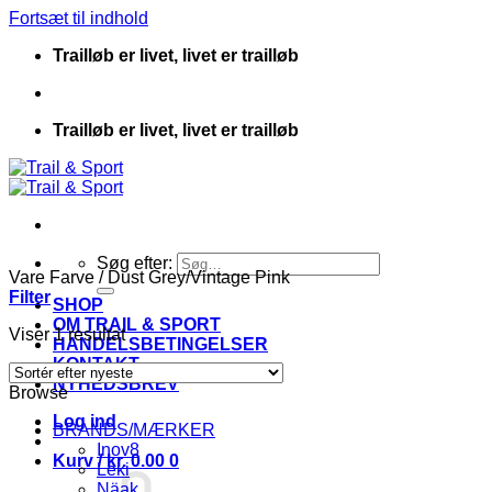
Fortsæt til indhold
Trailløb er livet, livet er trailløb
Trailløb er livet, livet er trailløb
Søg efter:
Vare Farve
/
Dust Grey/Vintage Pink
Filter
SHOP
OM TRAIL & SPORT
Viser 1 resultat
HANDELSBETINGELSER
KONTAKT
NYHEDSBREV
Browse
Log ind
BRANDS/MÆRKER
Inov8
Kurv /
kr.
0.00
0
Leki
Näak