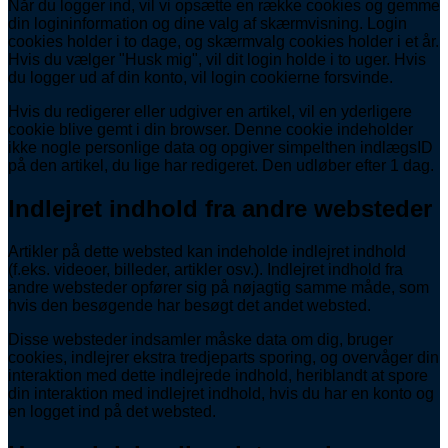
Når du logger ind, vil vi opsætte en række cookies og gemme
din logininformation og dine valg af skærmvisning. Login
cookies holder i to dage, og skærmvalg cookies holder i et år.
Hvis du vælger "Husk mig", vil dit login holde i to uger. Hvis
du logger ud af din konto, vil login cookierne forsvinde.
Hvis du redigerer eller udgiver en artikel, vil en yderligere
cookie blive gemt i din browser. Denne cookie indeholder
ikke nogle personlige data og opgiver simpelthen indlægsID
på den artikel, du lige har redigeret. Den udløber efter 1 dag.
Indlejret indhold fra andre websteder
Artikler på dette websted kan indeholde indlejret indhold
(f.eks. videoer, billeder, artikler osv.). Indlejret indhold fra
andre websteder opfører sig på nøjagtig samme måde, som
hvis den besøgende har besøgt det andet websted.
Disse websteder indsamler måske data om dig, bruger
cookies, indlejrer ekstra tredjeparts sporing, og overvåger din
interaktion med dette indlejrede indhold, heriblandt at spore
din interaktion med indlejret indhold, hvis du har en konto og
en logget ind på det websted.