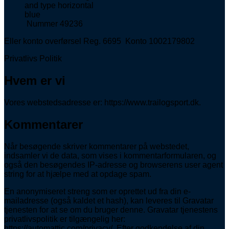
Nummer 49236
Eller konto overførsel Reg. 6695 Konto 1002179802
Privatlivs Politik
Hvem er vi
Vores webstedsadresse er: https://www.trailogsport.dk.
Kommentarer
Når besøgende skriver kommentarer på webstedet,
indsamler vi de data, som vises i kommentarformularen, og
også den besøgendes IP-adresse og browserens user agent
string for at hjælpe med at opdage spam.
En anonymiseret streng som er oprettet ud fra din e-
mailadresse (også kaldet et hash), kan leveres til Gravatar
tjenesten for at se om du bruger denne. Gravatar tjenestens
privatlivspolitik er tilgængelig her:
https://automattic.com/privacy/. Efter godkendelse af din