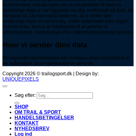
kommentarer, kan du bede om en eksporteret fil med de
personlige data vi har liggende om dig, heriblandt alt data, du
har givet os. Du kan også bede om, at vi sletter alle
personlige data, vi har om dig. Dette indbefatter ikke nogen
form for data, som vi er forpligtede til at gemme af
administrative, lovmæssige eller sikkerhedsmæssige grunde.
Hvor vi sender dine data
Besøgendes kommentarer kan muligvis blive kontrolleret af
en automatisk spam-genkendelse tjeneste.
Copyright 2026 © trailogsport.dk | Design by:
UNIQUEPIXELS
Søg efter:
SHOP
OM TRAIL & SPORT
HANDELSBETINGELSER
KONTAKT
NYHEDSBREV
Log ind