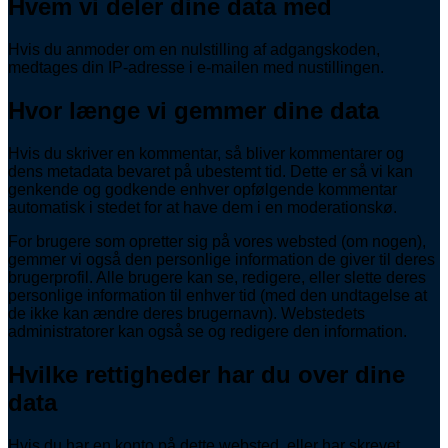
Hvem vi deler dine data med
Hvis du anmoder om en nulstilling af adgangskoden,
medtages din IP-adresse i e-mailen med nustillingen.
Hvor længe vi gemmer dine data
Hvis du skriver en kommentar, så bliver kommentarer og
dens metadata bevaret på ubestemt tid. Dette er så vi kan
genkende og godkende enhver opfølgende kommentar
automatisk i stedet for at have dem i en moderationskø.
For brugere som opretter sig på vores websted (om nogen),
gemmer vi også den personlige information de giver til deres
brugerprofil. Alle brugere kan se, redigere, eller slette deres
personlige information til enhver tid (med den undtagelse at
de ikke kan ændre deres brugernavn). Webstedets
administratorer kan også se og redigere den information.
Hvilke rettigheder har du over dine
data
Hvis du har en konto på dette websted, eller har skrevet