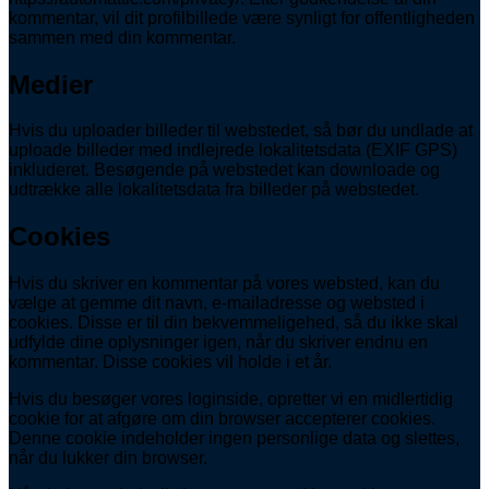
kommentar, vil dit profilbillede være synligt for offentligheden
sammen med din kommentar.
Medier
Hvis du uploader billeder til webstedet, så bør du undlade at
uploade billeder med indlejrede lokalitetsdata (EXIF GPS)
inkluderet. Besøgende på webstedet kan downloade og
udtrække alle lokalitetsdata fra billeder på webstedet.
Cookies
Hvis du skriver en kommentar på vores websted, kan du
vælge at gemme dit navn, e-mailadresse og websted i
cookies. Disse er til din bekvemmeligehed, så du ikke skal
udfylde dine oplysninger igen, når du skriver endnu en
kommentar. Disse cookies vil holde i et år.
Hvis du besøger vores loginside, opretter vi en midlertidig
cookie for at afgøre om din browser accepterer cookies.
Denne cookie indeholder ingen personlige data og slettes,
når du lukker din browser.