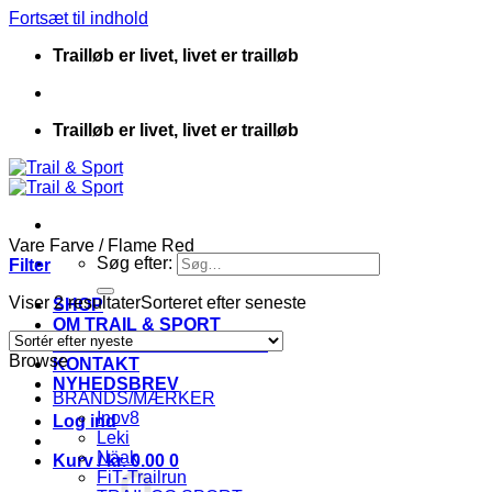
Fortsæt til indhold
Trailløb er livet, livet er trailløb
Trailløb er livet, livet er trailløb
Vare Farve
/
Flame Red
Søg efter:
Filter
Viser 2 resultater
Sorteret efter seneste
SHOP
OM TRAIL & SPORT
HANDELSBETINGELSER
Browse
KONTAKT
NYHEDSBREV
BRANDS/MÆRKER
Inov8
Log ind
Leki
Näak
Kurv /
kr.
0.00
0
FiT-Trailrun