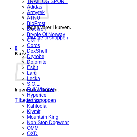
TRAIL OG SPORT
Adidas
Armytek
ATNU
BioFrost
Ingen varer i kurven.
Blackroll
Brynje Of Norway
Tilbage til shoppen
COFT
Coros
0
DexShell
Kurv
Dryrobe
Dolomite
Esbit
Larq
Lecka
S.O.L.
Full Windsor
Ingen varer i kurven.
Hyperice
Tilbage til shoppen
Icebug
Kahtoola
Klymit
Mountain King
Non-Stop Dogwear
OMM
OXD