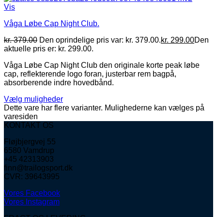
Vis
Våga Løbe Cap Night Club.
kr.
379.00
Den oprindelige pris var: kr. 379.00.
kr.
299.00
Den
aktuelle pris er: kr. 299.00.
Våga Løbe Cap Night Club den originale korte peak løbe
cap, reflekterende logo foran, justerbar rem bagpå,
absorberende indre hovedbånd.
Vælg muligheder
Dette vare har flere varianter. Mulighederne kan vælges på
varesiden
KONTAKT OS
Fløjbjergvej 55
6580 Vamdrup
+45 42313903
finn@trailogsport.dk
CVR: 39643995
Vores Facebook
Vores Instagram