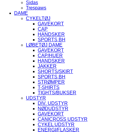
Sidas
Trespaws
DAME
CYKELTØJ
GAVEKORT
CAP
HANDSKER
SPORTS BH
LØBETØJ DAME
GAVEKORT
CAP/HUER
HANDSKER
JAKKER
SHORTS/SKIRT
SPORTS BH
STRØMPER
T-SHIRTS
TIGHTS/BUKSER
UDSTYR
DIV. UDSTYR
NØDUDSTYR
GAVEKORT
CANICROSS UDSTYR
CYKEL UDSTYR
ENERGI/FLASKER