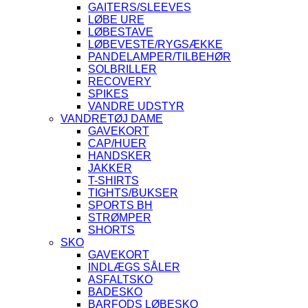
GAITERS/SLEEVES
LØBE URE
LØBESTAVE
LØBEVESTE/RYGSÆKKE
PANDELAMPER/TILBEHØR
SOLBRILLER
RECOVERY
SPIKES
VANDRE UDSTYR
VANDRETØJ DAME
GAVEKORT
CAP/HUER
HANDSKER
JAKKER
T-SHIRTS
TIGHTS/BUKSER
SPORTS BH
STRØMPER
SHORTS
SKO
GAVEKORT
INDLÆGS SÅLER
ASFALTSKO
BADESKO
BARFODS LØBESKO