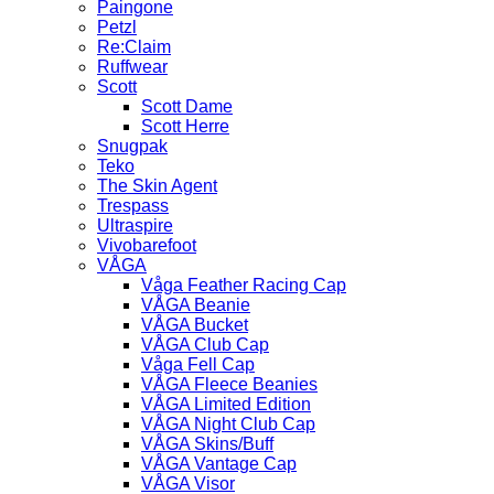
Paingone
Petzl
Re:Claim
Ruffwear
Scott
Scott Dame
Scott Herre
Snugpak
Teko
The Skin Agent
Trespass
Ultraspire
Vivobarefoot
VÅGA
Våga Feather Racing Cap
VÅGA Beanie
VÅGA Bucket
VÅGA Club Cap
Våga Fell Cap
VÅGA Fleece Beanies
VÅGA Limited Edition
VÅGA Night Club Cap
VÅGA Skins/Buff
VÅGA Vantage Cap
VÅGA Visor