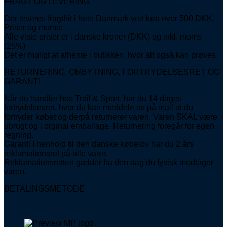
FRAGT OG LEVERING
Der leveres fragtfrit i hele Danmark ved køb over 500 DKK.
Priser og moms:
Alle viste priser er i danske kroner (DKK) og inkl. moms
(25%)
Det er muligt at afhente i butikken, hvor alt også kan prøves.
RETURNERING, OMBYTNING, FORTRYDELSESRET OG
GARANTI
Når du handler hos Trail & Sport, har du 14 dages
fortrydelsesret, hvor du kan meddele os på mail at du
fortryder købet og derpå returnerer varen. Varen SKAL være
ubrugt og i orginal emballage. Returnering foregår for egen
regning.
Garanti I henhold til den danske købelov har du 2 års
reklamationsret på alle varer.
Reklamationsretten gælder fra den dag du fysisk modtager
varen.
BETALINGSMETODE