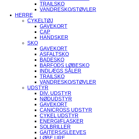
TRAILSKO
VANDRESKO/STØVLER
HERRE
CYKELTØJ
GAVEKORT
CAP
HANDSKER
SKO
GAVEKORT
ASFALTSKO
BADESKO
BARFODS LØBESKO
INDLÆGS SÅLER
TRAILSKO
VANDRESKO/STØVLER
UDSTYR
DIV. UDSTYR
NØDUDSTYR
GAVEKORT
CANICROSS UDSTYR
CYKEL UDSTYR
ENERGI/FLASKER
SOLBRILLER
GAITERS/SLEEVES
LØBE URE